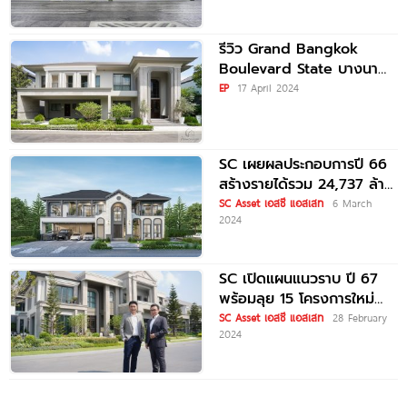
รีวิว Grand Bangkok
Boulevard State บางนา
คฤหาสน์หรู 2 ชั้น แรงบันดาล
EP
17 April 2024
ใจจาก
SC เผยผลประกอบการปี 66
สร้างรายได้รวม 24,737 ล้าน
บาท 16-17 มี.ค.นี้ พร้อมเปิด
SC Asset เอสซี แอสเสท
6 March
2024
2
SC เปิดแผนแนวราบ ปี 67
พร้อมลุย 15 โครงการใหม่
มูลค่ารวม 2.5 หมื่นล้านบาท
SC Asset เอสซี แอสเสท
28 February
2024