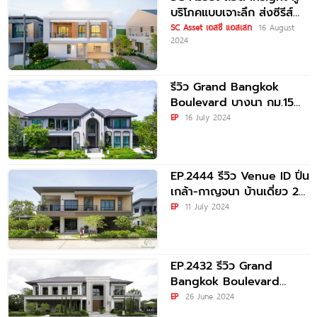
บริโภคแบบเจาะลึก ส่งซีรีส์
ใหม่ “บ้าน Introvert และ
SC Asset เอสซี แอสเสท
16 August
2024
บ้าน
รีวิว Grand Bangkok
Boulevard บางนา กม.15
บ้านเดี่ยวหรูซีรีส์ใหม่
EP
16 July 2024
Mediterranean
Refinement Series
EP.2444 รีวิว Venue ID ปิ่น
เกล้า-กาญจนา บ้านเดี่ยว 2
ชั้น เริ่มต้น 7-14
EP
11 July 2024
EP.2432 รีวิว Grand
Bangkok Boulevard
เพชรเกษม-กาญจนา
EP
26 June 2024
คฤหาสน์สุดหรู 2 ชั้น บนที่ดิน