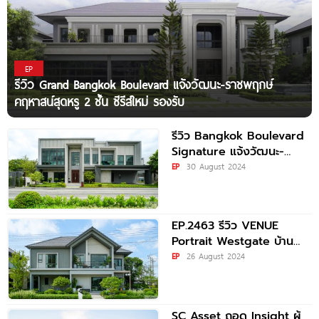
EP
รีวิว Grand Bangkok Boulevard แจ้งวัฒนะ-ราชพฤกษ์
คฤหาสน์สุดหรู 2 ชั้น ซีรีส์ใหม่ รองรับ
รีวิว Bangkok Boulevard
Signature แจ้งวัฒนะ-
ราชพฤกษ์ บ้านหรูสังคม
EP
30 August 2024
คุณภาพ ติดถนนชัยพฤกษ์
ใกล้ รร.นานาชาติ SISB
EP.2463 รีวิว VENUE
Portrait Westgate บ้าน
เดี่ยวแบรนด์ใหม่จาก SC
EP
26 August 2024
Asset ใกล้ Central
SC Asset ถอด Insight ผู้