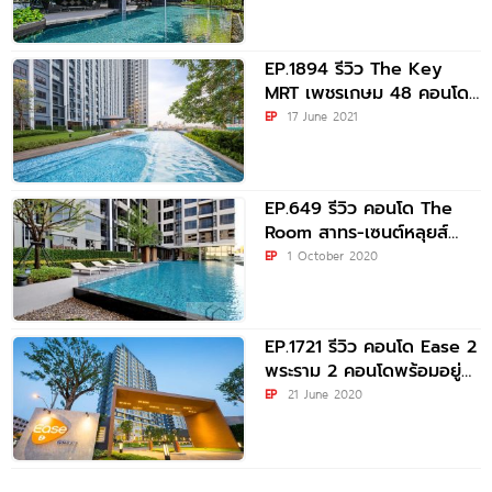
EP.1894 รีวิว The Key
MRT เพชรเกษม 48 คอนโด
พร้อมอยู่ ติด MRT
EP
17 June 2021
EP.649 รีวิว คอนโด The
Room สาทร-เซนต์หลุยส์
ใกล้รถไฟฟ้า BTS เซนต์หลุยส์
EP
1 October 2020
EP.1721 รีวิว คอนโด Ease 2
พระราม 2 คอนโดพร้อมอยู่
จาก LH ทำเลดี
EP
21 June 2020