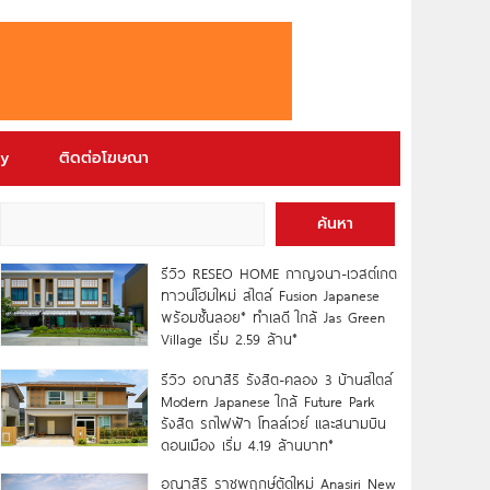
ry
ติดต่อโฆษณา
ค้นหา
รีวิว RESEO HOME กาญจนา-เวสต์เกต
ทาวน์โฮมใหม่ สไตล์ Fusion Japanese
พร้อมชั้นลอย* ทำเลดี ใกล้ Jas Green
Village เริ่ม 2.59 ล้าน*
รีวิว อณาสิริ รังสิต-คลอง 3 บ้านสไตล์
Modern Japanese ใกล้ Future Park
รังสิต รถไฟฟ้า โทลล์เวย์ และสนามบิน
ดอนเมือง เริ่ม 4.19 ล้านบาท*
อณาสิริ ราชพฤกษ์ตัดใหม่ Anasiri New