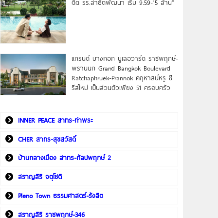
ดิด รร.สาธิตพัฒนา เริ่ม 9.59-15 ล้าน*
แกรนด์ บางกอก บูเลอวาร์ด ราชพฤกษ์-
พรานนก Grand Bangkok Boulevard
Ratchaphruek-Prannok คฤหาสน์หรู ซี
รีส์ใหม่ เป็นส่วนตัวเพียง 51 ครอบครัว
INNER PEACE สาทร-ท่าพระ
CHER สาทร-สุขสวัสดิ์
บ้านกลางเมือง สาทร-กัลปพฤกษ์ 2
สราญสิริ จตุโชติ
Pleno Town ธรรมศาสตร์-รังสิต
สราญสิริ ราชพฤกษ์-346