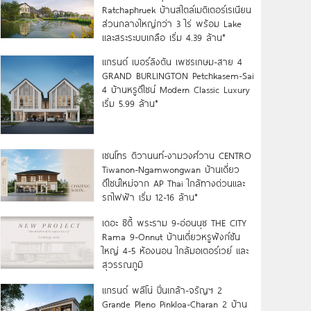
Ratchaphruek บ้านสไตล์เมดิเตอร์เรเนียน
ส่วนกลางใหญ่กว่า 3 ไร่ พร้อม Lake
และสระระบบเกลือ เริ่ม 4.39 ล้าน*
แกรนด์ เบอร์ลิงตัน เพชรเกษม-สาย 4
GRAND BURLINGTON Petchkasem-Sai
4 บ้านหรูดีไซน์ Modern Classic Luxury
เริ่ม 5.99 ล้าน*
เซนโทร ติวานนท์-งามวงศ์วาน CENTRO
Tiwanon-Ngamwongwan บ้านเดี่ยว
ดีไซน์ใหม่จาก AP Thai ใกล้ทางด่วนและ
รถไฟฟ้า เริ่ม 12-16 ล้าน*
เดอะ ซิตี้ พระราม 9-อ่อนนุช THE CITY
Rama 9-Onnut บ้านเดี่ยวหรูฟังก์ชัน
ใหญ่ 4-5 ห้องนอน ใกล้มอเตอร์เวย์ และ
สุวรรณภูมิ
แกรนด์ พลีโน่ ปิ่นเกล้า-จรัญฯ 2
Grande Pleno Pinkloa-Charan 2 บ้าน