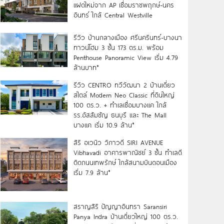
แฝดใหม่จาก AP เชื่อมราชพฤกษ์-นคร
อินทร์ ใกล้ Central Westville
รีวิว บ้านกลางเมือง ศรีนครินทร์-บางนา
ทาวน์โฮม 3 ชั้น 173 ตร.ม. พร้อม
Penthouse Panoramic View เริ่ม 4.79
ล้านบาท*
รีวิว CENTRO ทวีวัฒนา 2 บ้านเดี่ยว
สไตล์ Modern Neo Classic ที่ดินใหญ่
100 ตร.ว. + ทำเลเชื่อมบางแค ใกล้
รร.อัสสัมชัญ ธนบุรี และ The Mall
บางแค เริ่ม 10.9 ล้าน*
สิริ อเวนิว วิภาวดี SIRI AVENUE
Vibhavadi อาคารพาณิชย์ 3 ชั้น ทำเลดี
ติดถนนเทพรักษ์ ใกล้สนามบินดอนเมือง
เริ่ม 7.9 ล้าน*
สราญสิริ ปัญญาอินทรา Saransiri
Panya Indra บ้านเดี่ยวใหญ่ 100 ตร.ว.