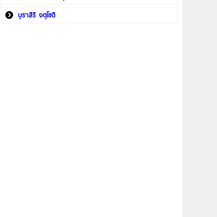
บุราสิริ จตุโชติ