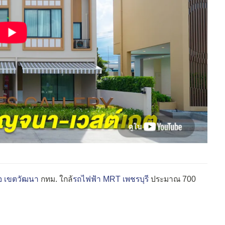
อ
เขตวัฒนา
กทม. ใกล้
รถไฟฟ้า MRT เพชรบุรี
ประมาณ 700