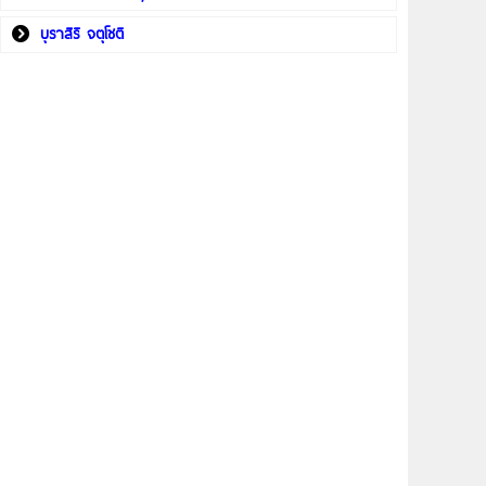
บุราสิริ จตุโชติ