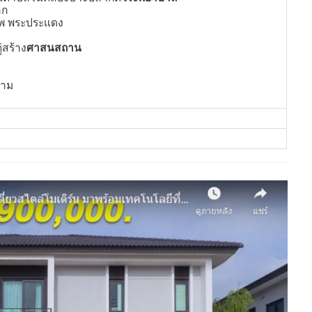
าก
ทพ พระประแดง
่สร้าง
ศาสนสถาน
ราม