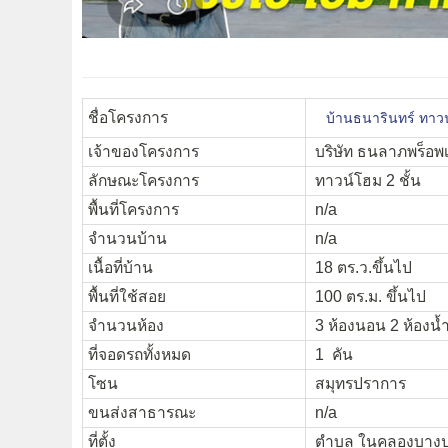
ชื่อโครงการ
บ้านธนารินทร์ ทาว
เจ้าของโครงการ
บริษัท ธนลาภพร็อพเพ
ลักษณะโครงการ
ทาวน์โฮม 2 ชั้น
พื้นที่โครงการ
n/a
จำนวนบ้าน
n/a
เนื้อที่บ้าน
18 ตร.ว.ขึ้นไป
พื้นที่ใช้สอย
100 ตร.ม. ขึ้นไป
จำนวนห้อง
3 ห้องนอน 2 ห้องน้
ที่จอดรถทั้งหมด
1 คัน
โซน
สมุทรปราการ
ขนส่งสาธารณะ
n/a
ที่ตั้ง
ตำบล ในคลองบางปล