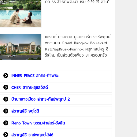
ดิด รร.สาธิตพัฒนา เริ่ม 9.59-15 ล้าน*
แกรนด์ บางกอก บูเลอวาร์ด ราชพฤกษ์-
พรานนก Grand Bangkok Boulevard
Ratchaphruek-Prannok คฤหาสน์หรู ซี
รีส์ใหม่ เป็นส่วนตัวเพียง 51 ครอบครัว
INNER PEACE สาทร-ท่าพระ
CHER สาทร-สุขสวัสดิ์
บ้านกลางเมือง สาทร-กัลปพฤกษ์ 2
สราญสิริ จตุโชติ
Pleno Town ธรรมศาสตร์-รังสิต
สราญสิริ ราชพฤกษ์-346