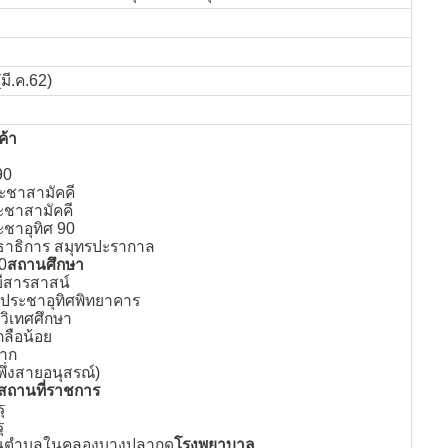
มี.ค.62)
ค้า
90
ชาสามัคคี
ระชาสามัคคี
ะชาอุทิศ 90
ยธาธิการ สมุทรปะรากาล
90
สถานศึกษา
ยีสารสาสน์
์ประชาอุทิศพิทยาคาร
วิเทศศึกษา
ลือน้อย
จาก
(พึ่งสายอนุสรณ์)
สถานที่ราชการ
ุ
ุ
่วนตำบลในคลองบางปลากด
โรงพยาบาล