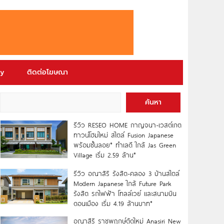
ry
ติดต่อโฆษณา
ค้นหา
รีวิว RESEO HOME กาญจนา-เวสต์เกต
ทาวน์โฮมใหม่ สไตล์ Fusion Japanese
พร้อมชั้นลอย* ทำเลดี ใกล้ Jas Green
Village เริ่ม 2.59 ล้าน*
รีวิว อณาสิริ รังสิต-คลอง 3 บ้านสไตล์
Modern Japanese ใกล้ Future Park
รังสิต รถไฟฟ้า โทลล์เวย์ และสนามบิน
ดอนเมือง เริ่ม 4.19 ล้านบาท*
อณาสิริ ราชพฤกษ์ตัดใหม่ Anasiri New