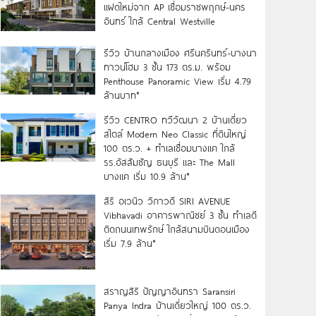
แฝดใหม่จาก AP เชื่อมราชพฤกษ์-นคร
อินทร์ ใกล้ Central Westville
รีวิว บ้านกลางเมือง ศรีนครินทร์-บางนา
ทาวน์โฮม 3 ชั้น 173 ตร.ม. พร้อม
Penthouse Panoramic View เริ่ม 4.79
ล้านบาท*
รีวิว CENTRO ทวีวัฒนา 2 บ้านเดี่ยว
สไตล์ Modern Neo Classic ที่ดินใหญ่
100 ตร.ว. + ทำเลเชื่อมบางแค ใกล้
รร.อัสสัมชัญ ธนบุรี และ The Mall
บางแค เริ่ม 10.9 ล้าน*
สิริ อเวนิว วิภาวดี SIRI AVENUE
Vibhavadi อาคารพาณิชย์ 3 ชั้น ทำเลดี
ติดถนนเทพรักษ์ ใกล้สนามบินดอนเมือง
เริ่ม 7.9 ล้าน*
สราญสิริ ปัญญาอินทรา Saransiri
Panya Indra บ้านเดี่ยวใหญ่ 100 ตร.ว.