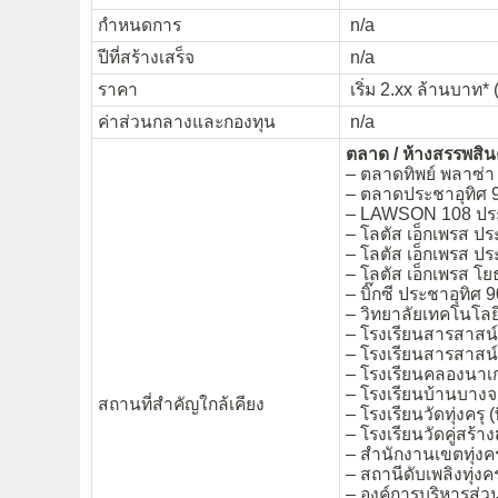
กำหนดการ
n/a
ปีที่สร้างเสร็จ
n/a
ราคา
เริ่ม 2.xx ล้านบาท* (
ค่าส่วนกลางและกองทุน
n/a
ตลาด / ห้างสรรพสิน
– ตลาดทิพย์ พลาซ่า
– ตลาดประชาอุทิศ 
– LAWSON 108 ประ
– โลตัส เอ็กเพรส ป
– โลตัส เอ็กเพรส ปร
– โลตัส เอ็กเพรส โ
– บิ๊กซี ประชาอุทิศ 
– วิทยาลัยเทคโนโล
– โรงเรียนสารสาสน
– โรงเรียนสารสาสน์
– โรงเรียนคลองนาเก
– โรงเรียนบ้านบาง
สถานที่สำคัญใกล้เคียง
– โรงเรียนวัดทุ่งครุ 
– โรงเรียนวัดคู่สร้าง
– สำนักงานเขตทุ่งคร
– สถานีดับเพลิงทุ่งคร
– องค์การบริหารส