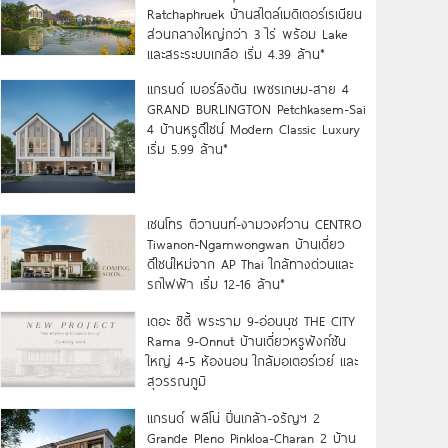
Ratchaphruek บ้านสไตล์เมดิเตอร์เรเนียน
ส่วนกลางใหญ่กว่า 3 ไร่ พร้อม Lake
และสระระบบเกลือ เริ่ม 4.39 ล้าน*
แกรนด์ เบอร์ลิงตัน เพชรเกษม-สาย 4
GRAND BURLINGTON Petchkasem-Sai
4 บ้านหรูดีไซน์ Modern Classic Luxury
เริ่ม 5.99 ล้าน*
เซนโทร ติวานนท์-งามวงศ์วาน CENTRO
Tiwanon-Ngamwongwan บ้านเดี่ยว
ดีไซน์ใหม่จาก AP Thai ใกล้ทางด่วนและ
รถไฟฟ้า เริ่ม 12-16 ล้าน*
เดอะ ซิตี้ พระราม 9-อ่อนนุช THE CITY
Rama 9-Onnut บ้านเดี่ยวหรูฟังก์ชัน
ใหญ่ 4-5 ห้องนอน ใกล้มอเตอร์เวย์ และ
สุวรรณภูมิ
แกรนด์ พลีโน่ ปิ่นเกล้า-จรัญฯ 2
Grande Pleno Pinkloa-Charan 2 บ้าน