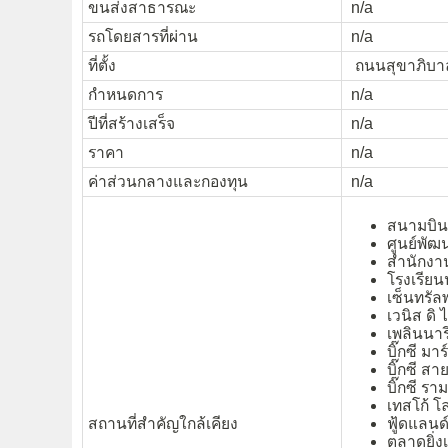
ขนส่งสาธารณะ
n/a
รถโดยสารที่ผ่าน
n/a
ที่ตั้ง
ถนนสุขาภิบาล
กำหนดการ
n/a
ปีที่สร้างเสร็จ
n/a
ราคา
n/a
ค่าส่วนกลางและกองทุน
n/a
สนามบิน
ศูนย์พั
สำนักง
โรงเรีย
เซ็นทรัล
เวนิส ดิ 
เพลินนารี
บิ๊กซี มาร
บิ๊กซี ส
บิ๊กซี รา
เทสโก้ โ
สถานที่สำคัญใกล้เคียง
ฟู้ดแลนด
ตลาดยิ่ง