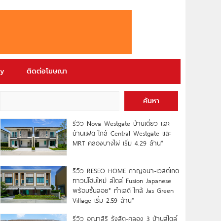
ry
ติดต่อโฆษณา
ค้นหา
รีวิว Nova Westgate บ้านเดี่ยว และ
บ้านแฝด ใกล้ Central Westgate และ
MRT คลองบางไผ่ เริ่ม 4.29 ล้าน*
รีวิว RESEO HOME กาญจนา-เวสต์เกต
ทาวน์โฮมใหม่ สไตล์ Fusion Japanese
พร้อมชั้นลอย* ทำเลดี ใกล้ Jas Green
Village เริ่ม 2.59 ล้าน*
รีวิว อณาสิริ รังสิต-คลอง 3 บ้านสไตล์