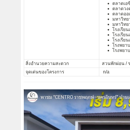
ตลาดเอซ
ตลาดวง
ตลาดออเ
มหาวิทย
มหาวิทยา
โรงเรีย
โรงเรีย
โรงเรียน
โรงพยาบ
โรงพยาบ
สิ่งอำนวยความสะดวก
สวนพักผ่อน / 
จุดเด่นของโครงการ
n/a