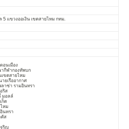
 5 แขวงออเงิน เขตสายไหม กทม.
ดอนเมือง
ฒนากีฬากองทัพบก
านเขตสายไหม
นนายเรืออากาศ
พลาซ่า รามอินทรา
ไอริส
่ มอลล์
์เก็ต
ายไหม
มอินทรา
ลตัส
์
เจริญ