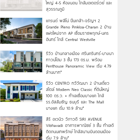
ใหญ่ 4-5 ห้องนอน ใกล้มอเตอร์เวย์ และ
สุวรรณภูมิ
แกรนด์ พลีโน่ ปิ่นเกล้า-จรัญฯ 2
Grande Pleno Pinkloa-Charan 2 บ้าน
แฝดใหม่จาก AP เชื่อมราชพฤกษ์-นคร
อินทร์ ใกล้ Central Westville
รีวิว บ้านกลางเมือง ศรีนครินทร์-บางนา
ทาวน์โฮม 3 ชั้น 173 ตร.ม. พร้อม
Penthouse Panoramic View เริ่ม 4.79
ล้านบาท*
รีวิว CENTRO ทวีวัฒนา 2 บ้านเดี่ยว
สไตล์ Modern Neo Classic ที่ดินใหญ่
100 ตร.ว. + ทำเลเชื่อมบางแค ใกล้
รร.อัสสัมชัญ ธนบุรี และ The Mall
บางแค เริ่ม 10.9 ล้าน*
สิริ อเวนิว วิภาวดี SIRI AVENUE
Vibhavadi อาคารพาณิชย์ 3 ชั้น ทำเลดี
ติดถนนเทพรักษ์ ใกล้สนามบินดอนเมือง
เริ่ม 7.9 ล้าน*