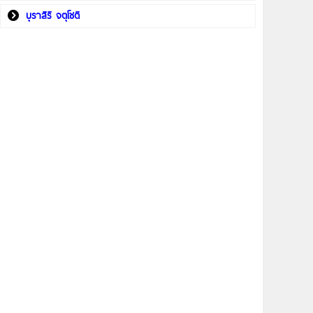
บุราสิริ จตุโชติ