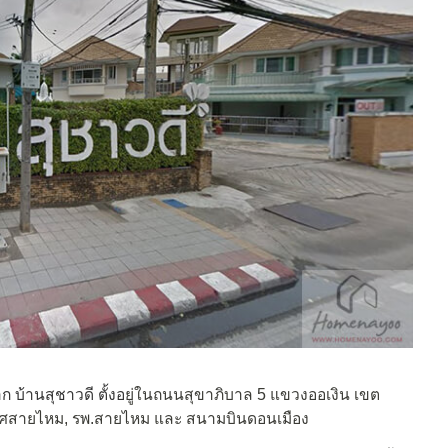
าก บ้านสุชาวดี ตั้งอ
ยู่ในถนนสุขาภิบาล 5 แขวงออเงิน เขต
ิเทศสายไหม, รพ.สายไหม และ สนามบินดอนเมือง