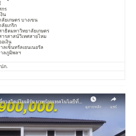
ี
ศกร
งิน
าลัยเกษตร บางเขน
ลัยเกริก
นสาธิตมหาวิทยาลัยเกษตร
นสารสาสน์วิเทศสายไหม
ออเงิน
าลเซ็นทรัลเยนเนอรัล
าลภูมิพลฯ
รปภ.