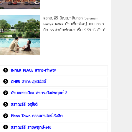
สราญสิริ ปัญญาอินทรา Saransiri
Panya Indra บ้านเดี่ยวใหญ่ 100 ตร.ว.
ดิด รร.สาธิตพัฒนา เริ่ม 9.59-15 ล้าน*
INNER PEACE สาทร-ท่าพระ
CHER สาทร-สุขสวัสดิ์
บ้านกลางเมือง สาทร-กัลปพฤกษ์ 2
สราญสิริ จตุโชติ
Pleno Town ธรรมศาสตร์-รังสิต
สราญสิริ ราชพฤกษ์-346