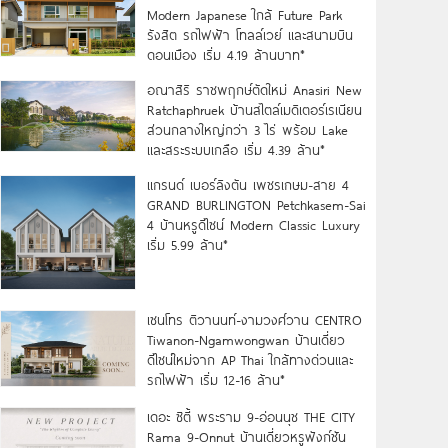
Modern Japanese ใกล้ Future Park
รังสิต รถไฟฟ้า โทลล์เวย์ และสนามบิน
ดอนเมือง เริ่ม 4.19 ล้านบาท*
อณาสิริ ราชพฤกษ์ตัดใหม่ Anasiri New
Ratchaphruek บ้านสไตล์เมดิเตอร์เรเนียน
ส่วนกลางใหญ่กว่า 3 ไร่ พร้อม Lake
และสระระบบเกลือ เริ่ม 4.39 ล้าน*
แกรนด์ เบอร์ลิงตัน เพชรเกษม-สาย 4
GRAND BURLINGTON Petchkasem-Sai
4 บ้านหรูดีไซน์ Modern Classic Luxury
เริ่ม 5.99 ล้าน*
เซนโทร ติวานนท์-งามวงศ์วาน CENTRO
Tiwanon-Ngamwongwan บ้านเดี่ยว
ดีไซน์ใหม่จาก AP Thai ใกล้ทางด่วนและ
รถไฟฟ้า เริ่ม 12-16 ล้าน*
เดอะ ซิตี้ พระราม 9-อ่อนนุช THE CITY
Rama 9-Onnut บ้านเดี่ยวหรูฟังก์ชัน