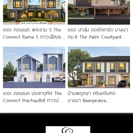
เดอะ คอนเนค พระราม 5 The
เดอะ ปาล์ม คอร์ทยาร์ด บางนา
Connect Rama 5 ทาวน์โฮมและ
กม.8 The Palm Courtyard
บ้านแฝดโครงการใหม่ บนทำเล
Bangna KM.8
พระราม
เดอะ คอนเนค ประชาอุทิศ The
บ้านพฤกษา ศรีนครินทร์-
Connect Prachauthit ทาวน์
บางนา Baanpruksa
โฮมและบ้านสไตล์นอร์ดิก ทำเล
Srinakarin-Bangna ทาวน์โฮม
ศักยภาพซอยสุขสวัสดิ์ 78 ราคา
และบ้านแฝด ใกล้ Mega บางนา
เริ่ม
เพียง 5