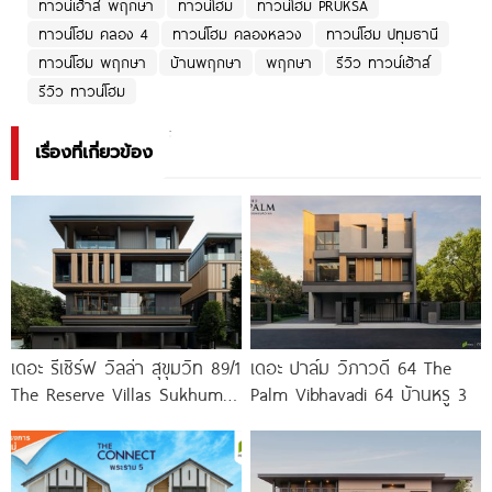
ทาวน์เฮ้าส์ พฤกษา
ทาวน์โฮม
ทาวน์โฮม PRUKSA
ทาวน์โฮม คลอง 4
ทาวน์โฮม คลองหลวง
ทาวน์โฮม ปทุมธานี
ทาวน์โฮม พฤกษา
บ้านพฤกษา
พฤกษา
รีวิว ทาวน์เฮ้าส์
รีวิว ทาวน์โฮม
เรื่องที่เกี่ยวข้อง
เดอะ รีเซิร์ฟ วิลล่า สุขุมวิท 89/1
เดอะ ปาล์ม วิภาวดี 64 The
The Reserve Villas Sukhumvit
Palm Vibhavadi 64 บ้านหรู 3
89/1