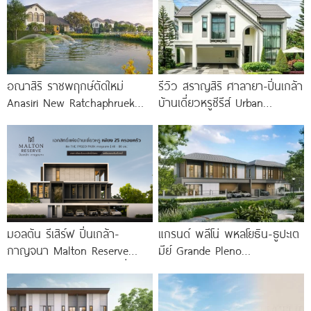
อณาสิริ ราชพฤกษ์ตัดใหม่
รีวิว สราญสิริ ศาลายา-ปิ่นเกล้า
Anasiri New Ratchaphruek
บ้านเดี่ยวหรูซีรีส์ Urban
บ้านสไตล์เมดิเตอร์เรเนียน ส่วน
Farmhouse พร้อมเพดาน
กลางใหญ่กว่า 3 ไร่ พร้อม
Double Volume ทำเลติดถนน
ใหญ่
มอลตัน รีเสิร์ฟ ปิ่นเกล้า-
แกรนด์ พลีโน่ พหลโยธิน-ธูปะเต
กาญจนา Malton Reserve
มีย์ Grande Pleno
Pinklao-Kanchana บ้านเดี่ยวหรู
Phaholyothin-Dhupateme
เป็นส่วนตัวเพียง 25 ครอบครัว
บ้านดีไซน์ใหม่ ติดถนนพหลโยธิน
ใกล้วิภาวดีรังสิตใน 1