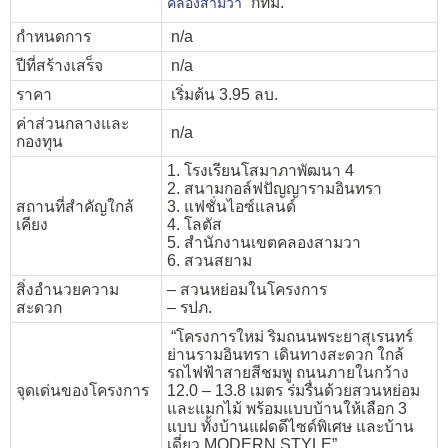
กทม.
คลองสามวา
กำหนดการ
n/a
ปีที่สร้างเสร็จ
n/a
ราคา
เริ่มต้น 3.95 ลบ.
ค่าส่วนกลางและ
n/a
กองทุน
1. โรงเรียนโสมาภาพัฒนา 4
2. สนามกอล์ฟปัญญารามอินทรา
สถานที่สำคัญใกล้
3. แฟชั่นไอซ์แลนด์
เคียง
4. โลตัส
5. สำนักงานเขตคลองสามวา
6. สวนสยาม
สิ่งอำนวยความ
– สวนหย่อมในโครงการ
สะดวก
– รปภ.
“โครงการใหม่ ริมถนนพระยาสุเรนทร์
ย่านรามอินทรา เดินทางสะดวก ใกล้
รถไฟฟ้าสายสีชมพู ถนนภายในกว้าง
จุดเด่นของโครงการ
12.0 – 13.8 เมตร ร่มรื่นด้วยสวนหย่อม
และแมกไม้ พร้อมแบบบ้านให้เลือก 3
แบบ ทั้งบ้านแฝดดีไซด์พิเศษ และบ้าน
เดี่ยว MODERN STYLE”