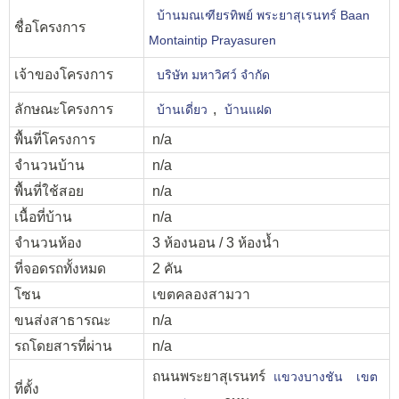
บ้านมณเฑียรทิพย์ พระยาสุเรนทร์ Baan
ชื่อโครงการ
Montaintip Prayasuren
เจ้าของโครงการ
บริษัท มหาวิศว์ จำกัด
ลักษณะโครงการ
,
บ้านเดี่ยว
บ้านแฝด
พื้นที่โครงการ
n/a
จำนวนบ้าน
n/a
พื้นที่ใช้สอย
n/a
เนื้อที่บ้าน
n/a
จำนวนห้อง
3 ห้องนอน / 3 ห้องน้ำ
ที่จอดรถทั้งหมด
2 คัน
โซน
เขตคลองสามวา
ขนส่งสาธารณะ
n/a
รถโดยสารที่ผ่าน
n/a
ถนนพระยาสุเรนทร์
แขวงบางชัน
เขต
ที่ตั้ง