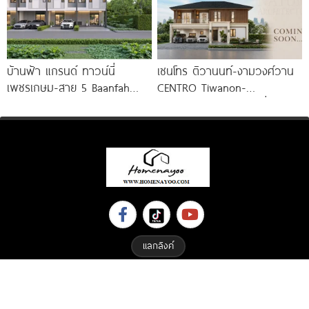
บ้านฟ้า แกรนด์ ทาวน์นี่
เซนโทร ติวานนท์-งามวงศ์วาน
เพชรเกษม-สาย 5 Baanfah
CENTRO Tiwanon-
Grand Townee Petchkasem-
Ngamwongwan บ้านเดี่ยว
Sai 5
ดีไซน์ใหม่จาก AP Thai ใกล้
ทางด่วนและรถไฟฟ้า เริ่ม 12-16
แลกลิงค์