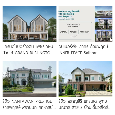
Chatuchot บ้านเดี่ยวสไตล์
บ้านสไตล์เมดิเตอร์เรเนียน ส่วน
เบอร์ลิน ที่ดิน 100 ตร.ว.
กลางใหญ่กว่า 3 ไร่ พร้อม
แกรนด์ เบอร์ลิงตัน เพชรเกษม-
อินเนอร์พีซ สาทร-กัลปพฤกษ์
สาย 4 GRAND BURLINGTON
INNER PEACE Sathorn-
Petchkasem-Sai 4 บ้านหรู
Kallapaphruek ทาวน์โฮม และ
ดีไซน์ Modern
บ้านแฝด 3 ชั้น ใหม่
รีวิว NANTAWAN PRESTIGE
รีวิว สราญสิริ แกรนเด พุทธ
ราชพฤกษ์-พรานนก คฤหาสน์
มณฑล สาย 3 บ้านเดี่ยวสไตล์
หรู French Chateau จาก LH
Modern Farmhouse 100