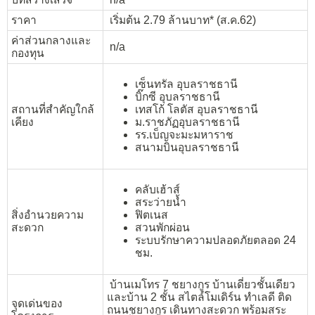
ราคา
เริ่มต้น 2.79 ล้านบาท* (ส.ค.62)
ค่าส่วนกลางและ
n/a
กองทุน
เซ็นทรัล อุบลราชธานี
บิ๊กซี อุบลราชธานี
สถานที่สำคัญใกล้
เทสโก้ โลตัส อุบลราชธานี
เคียง
ม.ราชภัฏอุบลราชธานี
รร.เบ็ญจะมะมหาราช
สนามบินอุบลราชธานี
คลับเฮ้าส์
สระว่ายน้ำ
สิ่งอำนวยความ
ฟิตเนส
สะดวก
สวนพักผ่อน
ระบบรักษาความปลอดภัยตลอด 24
ชม.
บ้านเมโทร 7 ชยางกูร บ้านเดี่ยวชั้นเดียว
และบ้าน 2 ชั้น สไตล์โมเดิร์น ทำเลดี ติด
จุดเด่นของ
ถนนชยางกูร เดินทางสะดวก พร้อมสระ