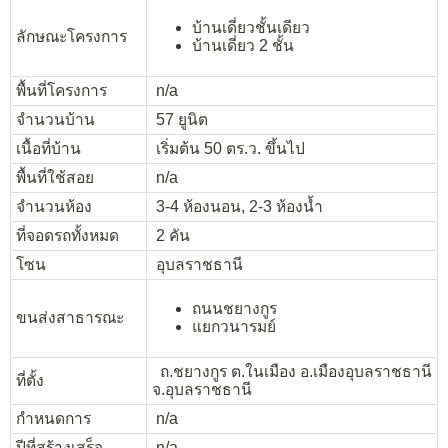
บ้านเดี่ยวชั้นเดียว
ลักษณะโครงการ
บ้านเดี่ยว 2 ชั้น
พื้นที่โครงการ
n/a
จำนวนบ้าน
57 ยูนิต
เนื้อที่บ้าน
เริ่มต้น 50 ตร.ว. ขึ้นไป
พื้นที่ใช้สอย
n/a
จำนวนห้อง
3-4 ห้องนอน, 2-3 ห้องน้ำ
ที่จอดรถทั้งหมด
2 คัน
โซน
อุบลราชธานี
ถนนชยางกูร
ขนส่งสาธารณะ
แยกวนารมย์
ถ.ชยางกูร ต.ในเมือง อ.เมืองอุบลราชธานี
ที่ตั้ง
จ.อุบลราชธานี
กำหนดการ
n/a
ปีที่สร้างเสร็จ
n/a