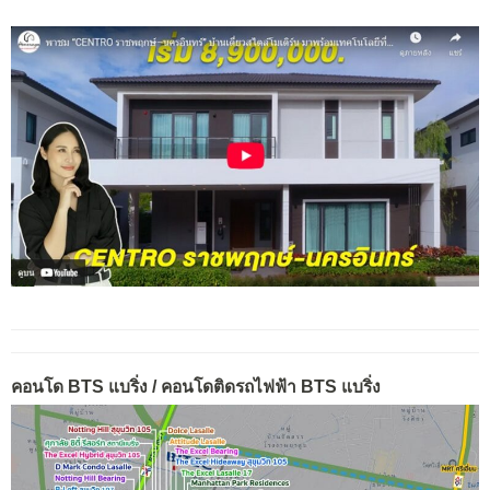
คอนโด BTS แบริ่ง / คอนโดติดรถไฟฟ้า BTS แบริ่ง