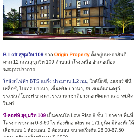
B-Loft สุขุมวิท 109
จาก
Origin Property
ตั้งอยู่บนซอยสันติ
คาม 12 ถนนสุขุมวิท 109 ตำบลสำโรงเหนือ อำเภอเมือง
จ.สมุทรปราการ
ใกล้รถไฟฟ้า BTS แบริ่ง ประมาณ 1.2 กม.
, ใกล้บิ๊กซี, เมเจอร์ ซีนี
เพล็กซ์, ไบเทค บางนา, เซ็นทรัล บางนา, รร.เซนต์แอนดรูว์,
รร.เซนต์โยเซฟ บางนา, รร.นานาชาติบางกอกพัฒนา และ รพ.ศิค
รินทร์
บี-ลอฟท์ สุขุมวิท 109
เป็นคอนโด Low Rise 8 ชั้น 1 อาคาร พื้นที่
โครงการขนาด 0-3-60 ไร่ ห้องพักอาศัยรวม 171 ยูนิต มีห้องพักให้
เลือกแบบ 1 ห้องนอน, 2 ห้องนอน ขนาดเริ่มต้น 28.00-67.50