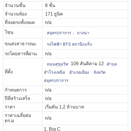
จำนวนชั้น
8 ชั้น
จำนวนห้อง
171 ยูนิต
ที่จอดรถทั้งหมด
n/a
โซน
,
สมุทรปราการ
บางนา
ขนส่งสาธารณะ
รถไฟฟ้า BTS สถานีแบริ่ง
รถโดยสารที่ผ่าน
n/a
109 สันติคาม 12
ถนนสุขุมวิท
ตำบล
ที่ตั้ง
สำโรงเหนือ
อำเภอเมือง
จังหวัด
สมุทรปราการ
กำหนดการ
n/a
ปีที่สร้างเสร็จ
n/a
ราคา
เริ่มต้น 1.2 ล้านบาท
ราคาเฉลี่ยต่อ
n/a
ตร.ม
1. Big C