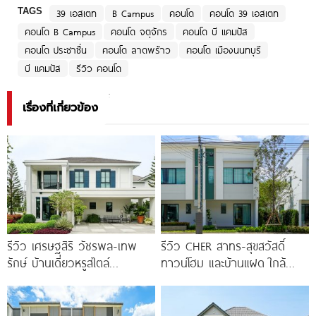
TAGS
39 เอสเตท
B Campus
คอนโด
คอนโด 39 เอสเตท
คอนโด B Campus
คอนโด จตุจักร
คอนโด บี แคมปัส
คอนโด ประชาชื่น
คอนโด ลาดพร้าว
คอนโด เมืองนนทบุรี
บี แคมปัส
รีวิว คอนโด
เรื่องที่เกี่ยวข้อง
รีวิว เศรษฐสิริ วัชรพล-เทพ
รีวิว CHER สาทร-สุขสวัสดิ์
รักษ์ บ้านเดี่ยวหรูสไตล์
ทาวน์โฮม และบ้านแฝด ใกล้
Georgian ส่วนกลางใหญ่วิว
ทางด่วน และรถไฟฟ้าสายสีม่วง
ทะเลสาบ ทำเลใกล้รถไฟฟ้า และ
ใต้ สถานีแยกประชาอุทิศ เริ่ม
ทางด่วน 3 สาย
3.59