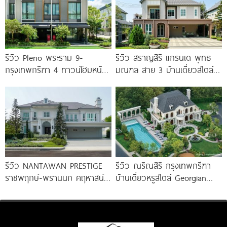
รีวิว Pleno พระราม 9-
รีวิว สราญสิริ แกรนเด พุทธ
กรุงเทพกรีฑา 4 ทาวน์โฮมหน้า
มณฑล สาย 3 บ้านเดี่ยวสไตล์
กว้าง New Series สุด
Modern Farmhouse 100
Premium
รีวิว NANTAWAN PRESTIGE
รีวิว ณริณสิริ กรุงเทพกรีฑา
ราชพฤกษ์-พรานนก คฤหาสน์
บ้านเดี่ยวหรูสไตล์ Georgian
หรู French Chateau จาก LH
Revival ใกล้ รร.นานาชาติ
เริ่ม
Brighton College