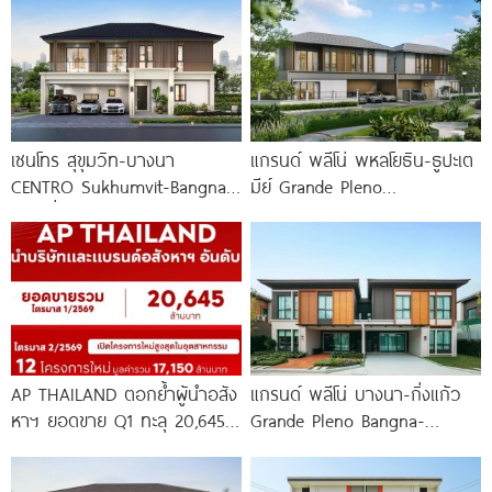
เซนโทร สุขุมวิท-บางนา
แกรนด์ พลีโน่ พหลโยธิน-ธูปะเต
CENTRO Sukhumvit-Bangna
มีย์ Grande Pleno
บ้านเดี่ยว New Design ใกล้
Phaholyothin-Dhupateme
ถนนสุขุมวิท และรถไฟฟ้า 2
บ้านดีไซน์ใหม่ ติดถนนพหลโยธิน
ใกล้วิภาวดีรังสิตใน 1
AP THAILAND ตอกย้ำผู้นำอสัง
แกรนด์ พลีโน่ บางนา-กิ่งแก้ว
หาฯ ยอดขาย Q1 ทะลุ 20,645
Grande Pleno Bangna-
ล้านบาท พร้อมลุยเปิด 12
Kingkaew บ้านไซซ์ใหญ่ ติดถนน
ใหญ่ ปากซอย กิ่งแก้ว