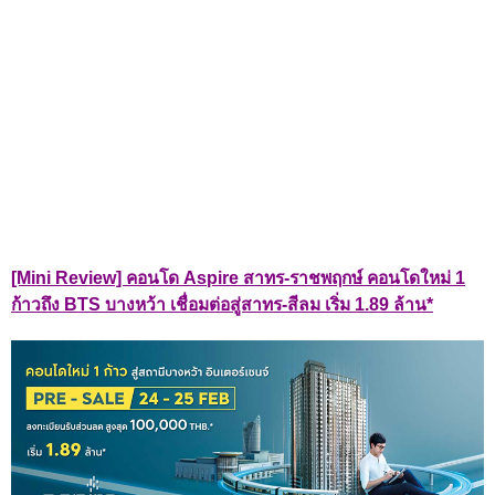
[Mini Review] คอนโด Aspire สาทร-ราชพฤกษ์ คอนโดใหม่ 1
ก้าวถึง BTS บางหว้า เชื่อมต่อสู่สาทร-สีลม เริ่ม 1.89 ล้าน*