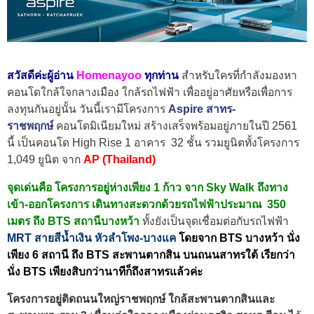
สวัสดีค่ะผู้อ่าน
Homenayoo
ทุกท่าน
สำหรับใครที่กำลังมองหา
คอนโดใกล้ใจกลางเมือง ใกล้รถไฟฟ้า เพื่ออยู่อาศัยหรือเพื่อการ
ลงทุนกันอยู่นั้น วันนี้เรามีโครงการ
Aspire สาทร-
ราชพฤกษ์
คอนโดมิเนียมใหม่ สร้างเสร็จพร้อมอยู่ภายในปี 2561
นี้ เป็นคอนโด High Rise 1 อาคาร 32 ชั้น รวมยูนิตทั้งโครงการ
1,049 ยูนิต จาก
AP
(Thailand)
จุดเด่นคือ โครงการอยู่ห่างเพียง 1 ก้าว จาก Sky Walk ถึงทาง
เข้า-ออกโครงการ เดินทางสะดวกด้วยรถไฟฟ้าประมาณ 350
เมตร ถึง BTS สถานีบางหว้
า
ทั้งยังเป็นจุดเชื่อมต่อกับรถไฟฟ้า
MRT สายสีน้ำเงิน หัวลำโพง-บางแค
โดยจาก BTS บางหว้า นั่ง
เพียง 6 สถานี ถึง
BTS สะพานตากสิน
บนถนนสาทรใต้ เรียกว่า
นั่ง BTS เพียงสิบกว่านาทีก็ถึงสาทรแล้วค่ะ
โครงการอยู่ติดถนนใหญ่ราชพฤกษ์ ใกล้สะพานตากสินและ