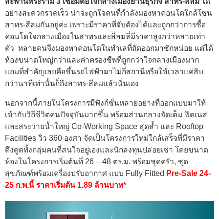
สะพานพระราม 3 เชื่อมต่อใจกลางเมืองย่านธุรกิจ สาทร-สีลม ไ
ด้
อย่างสะดวกรวดเร็ว น่าจะถูกใจคนที่กำลังมองหาคอนโดใกล้โซน
สาทร-สีลมกันอยู่ค่ะ เพราะมีราคาที่จับต้องได้และถูกกว่าการซื้อ
คอนโดใจกลางเมืองในสาทรและสีลมที่มีราคาสูงกว่าหลายเท่า
ตัว หลายคนจึงมองหาคอนโดในทำเลที่ถัดออกมาซักหน่อย แต่ได้
ห้องขนาดใหญ่กว่าและค่าครองชีพที่ถูกกว่าใจกลางเมืองมาก
แถมที่สำคัญเลยคือขึ้นรถไฟฟ้ามาไม่กี่สถานีหรือใช้เวลาแค่สิบ
กว่านาทีเท่านั้นก็ถึงสาทร-สีลมแล้วนั่นเอง
นอกจากนี้ภายในโครงการมีฟังก์ชั่นหลายอย่างที่ออกแบบมาให้
เข้ากับวิถีชีวิตคนปัจจุบันมากขึ้น
พร้อมส่วนกลางจัดเต็ม ฟิตเนส
และสระว่ายน้ำใหญ่ Co-Working Space สุดล้ำ และ Rooftop
Facilities วิว 360 องศา
จัดเป็นโครงการใหม่ใกล้เสร็จที่มีราคา
ดึงดูดทั้งกลุ่มคนที่สนใจอยู่เองและนักลงทุนปล่อยเช่า โดย
ขนาด
ห้องในโครงการเริ่มต้นที่ 26 – 48 ตร.ม. พร้อมชุดครัว, ชุด
สุขภัณฑ์พร้อมเครื่องปรับอากาศ แบบ Fully Fitted
Pre-Sale 24-
25 ก.พ.นี้ ราคาเริ่มต้น 1.89 ล้านบาท*