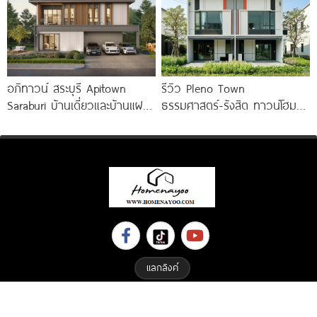
อภิทาวน์ สระบุรี Apitown
รีวิว Pleno Town
Saraburi บ้านเดี่ยวและบ้านแฝด
ธรรมศาสตร์-รังสิต ทาวน์โฮม
ฟังก์ชันใหญ่ ทำเลติดถนน
และบ้านแฝด 2 ชั้น ใกล้
พหลโยธิน ใกล้ Big C
ม.ธรรมศาสตร์
แลกลิงค์