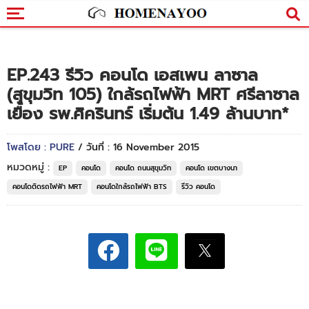
EP.243 รีวิว คอนโด เอสเพน ลาซาล
(สุขุมวิท 105) ใกล้รถไฟฟ้า MRT ศรีลาซาล
เยื้อง รพ.ศิครินทร์ เริ่มต้น 1.49 ล้านบาท*
โพสโดย : PURE
/ วันที่ : 16 November 2015
หมวดหมู่ :
EP
คอนโด
คอนโด ถนนสุขุมวิท
คอนโด เขตบางนา
คอนโดติดรถไฟฟ้า MRT
คอนโดใกล้รถไฟฟ้า BTS
รีวิว คอนโด