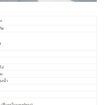
me
กัด
น
น
นไป
.ม.
องน้ำ
 (สี่แยกโนนหงษ์ทอง)