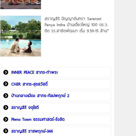
สราญสิริ ปัญญาอินทรา Saransiri
Panya Indra บ้านเดี่ยวใหญ่ 100 ตร.ว.
ดิด รร.สาธิตพัฒนา เริ่ม 9.59-15 ล้าน*
INNER PEACE สาทร-ท่าพระ
CHER สาทร-สุขสวัสดิ์
บ้านกลางเมือง สาทร-กัลปพฤกษ์ 2
สราญสิริ จตุโชติ
Pleno Town ธรรมศาสตร์-รังสิต
สราญสิริ ราชพฤกษ์-346