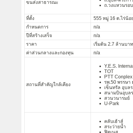
ขนส่งสาธารณะ
ถ.วงแหวนรอบเ
ที่ตั้ง
555 หมู่ 16 ต.ไร่น้
กำหนดการ
n/a
ปีที่สร้างเสร็จ
n/a
ราคา
เริ่มต้น 2.7 ล้านบาท
ค่าส่วนกลางและกองทุน
n/a
Y.E.S. Intern
TOT
PTT Conplex 
รพ.50 พรรษา
สถานที่สำคัญใกล้เคียง
เซ็นทรัล อุบล
สนามบินอุบล
สวนวนารมย์
U-Park
คลับเฮ้าส์
สระว่ายน้ำ
ฟิตเนส