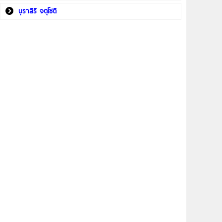
บุราสิริ จตุโชติ