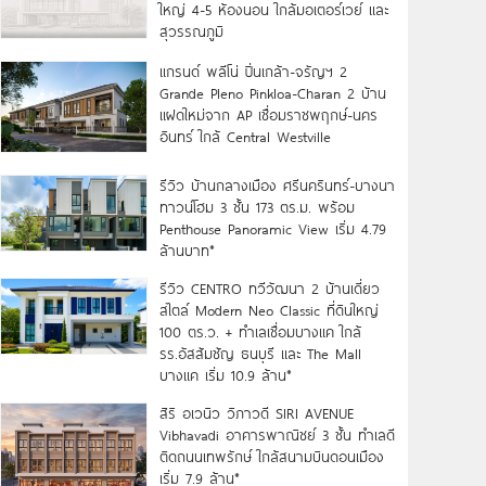
ใหญ่ 4-5 ห้องนอน ใกล้มอเตอร์เวย์ และ
สุวรรณภูมิ
แกรนด์ พลีโน่ ปิ่นเกล้า-จรัญฯ 2
Grande Pleno Pinkloa-Charan 2 บ้าน
แฝดใหม่จาก AP เชื่อมราชพฤกษ์-นคร
อินทร์ ใกล้ Central Westville
รีวิว บ้านกลางเมือง ศรีนครินทร์-บางนา
ทาวน์โฮม 3 ชั้น 173 ตร.ม. พร้อม
Penthouse Panoramic View เริ่ม 4.79
ล้านบาท*
รีวิว CENTRO ทวีวัฒนา 2 บ้านเดี่ยว
สไตล์ Modern Neo Classic ที่ดินใหญ่
100 ตร.ว. + ทำเลเชื่อมบางแค ใกล้
รร.อัสสัมชัญ ธนบุรี และ The Mall
บางแค เริ่ม 10.9 ล้าน*
สิริ อเวนิว วิภาวดี SIRI AVENUE
Vibhavadi อาคารพาณิชย์ 3 ชั้น ทำเลดี
ติดถนนเทพรักษ์ ใกล้สนามบินดอนเมือง
เริ่ม 7.9 ล้าน*