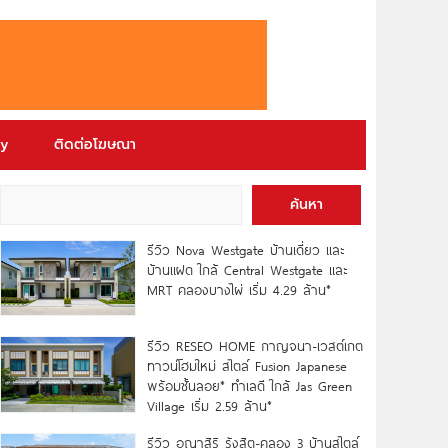
ry
ติดต่อโฆษณา
ค้นหา
รีวิว Nova Westgate บ้านเดี่ยว และ
บ้านแฝด ใกล้ Central Westgate และ
MRT คลองบางไผ่ เริ่ม 4.29 ล้าน*
รีวิว RESEO HOME กาญจนา-เวสต์เกต
ทาวน์โฮมใหม่ สไตล์ Fusion Japanese
พร้อมชั้นลอย* ทำเลดี ใกล้ Jas Green
Village เริ่ม 2.59 ล้าน*
รีวิว อณาสิริ รังสิต-คลอง 3 บ้านสไตล์