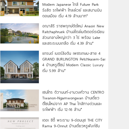
Modern Japanese ใกล้ Future Park
รังสิต รถไฟฟ้า โทลล์เวย์ และสนามบิน
ดอนเมือง เริ่ม 4.19 ล้านบาท*
อณาสิริ ราชพฤกษ์ตัดใหม่ Anasiri New
Ratchaphruek บ้านสไตล์เมดิเตอร์เรเนียน
ส่วนกลางใหญ่กว่า 3 ไร่ พร้อม Lake
และสระระบบเกลือ เริ่ม 4.39 ล้าน*
แกรนด์ เบอร์ลิงตัน เพชรเกษม-สาย 4
GRAND BURLINGTON Petchkasem-Sai
4 บ้านหรูดีไซน์ Modern Classic Luxury
เริ่ม 5.99 ล้าน*
เซนโทร ติวานนท์-งามวงศ์วาน CENTRO
Tiwanon-Ngamwongwan บ้านเดี่ยว
ดีไซน์ใหม่จาก AP Thai ใกล้ทางด่วนและ
รถไฟฟ้า เริ่ม 12-16 ล้าน*
เดอะ ซิตี้ พระราม 9-อ่อนนุช THE CITY
Rama 9-Onnut บ้านเดี่ยวหรูฟังก์ชัน