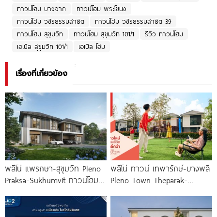
ทาวน์โฮม บางจาก
ทาวน์โฮม พระโขนง
ทาวน์โฮม วชิรธรรมสาธิต
ทาวน์โฮม วชิรธรรมสาธิต 39
ทาวน์โฮม สุขุมวิท
ทาวน์โฮม สุขุมวิท 101/1
รีวิว ทาวน์โฮม
เอเบิล สุขุมวิท 101/1
เอเบิล โฮม
เรื่องที่เกี่ยวข้อง
พลีโน่ แพรกษา-สุขุมวิท Pleno
พลีโน่ ทาวน์ เทพารักษ์-บางพลี
Praksa-Sukhumvit ทาวน์โฮม
Pleno Town Theparak-
และบ้านแฝดใหม่ ติดถนนสุขุมวิท
Bangphli ทาวน์โฮมและบ้านแฝด
สายเก่า พร้อม Fitness 24 ชม.*
ใหม่จาก AP เริ่ม 1.xx