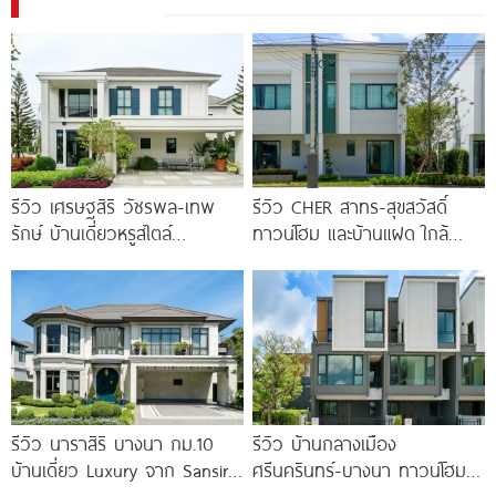
รีวิว เศรษฐสิริ วัชรพล-เทพ
รีวิว CHER สาทร-สุขสวัสดิ์
รักษ์ บ้านเดี่ยวหรูสไตล์
ทาวน์โฮม และบ้านแฝด ใกล้
Georgian ส่วนกลางใหญ่วิว
ทางด่วน และรถไฟฟ้าสายสีม่วง
ทะเลสาบ ทำเลใกล้รถไฟฟ้า และ
ใต้ สถานีแยกประชาอุทิศ เริ่ม
ทางด่วน 3 สาย
3.59
รีวิว นาราสิริ บางนา กม.10
รีวิว บ้านกลางเมือง
บ้านเดี่ยว Luxury จาก Sansiri
ศรีนครินทร์-บางนา ทาวน์โฮม 3