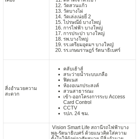
วัดสวนแก้ว
วัดบางไผ่
วัดเล่งเน่ยยี่ 2
ไปรษณีย์ บางใหญ่
การไฟฟ้า บางใหญ่
การประปา บางใหญ่
รพ.บางใหญ่
รร.เตรียมอุดมฯ บางใหญ๋
รร.เกษมราษฎร์ รัตนาธิเบศร์
คลับเฮ้าส์
สระว่ายน้ำระบบเกลือ
ฟิตเนส
ห้องอเนกประสงค์
สิ่งอำนวยความ
สวนสาธารณะ
สะดวก
เข้า-ออกโครงการระบ Access
Card Control
CCTV
รปภ. 24 ชม.
Vision Smart Life สถานีรถไฟฟ้าบาง
พลู-รัตนาธิเบศร์ ด้วยแนวคิดใส่ความ
ตั้งใจให้ผู้อยู่อาศัยสบาย มีสิ่งอำนวย