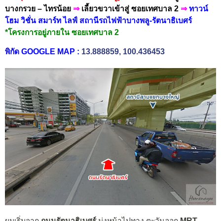
บางกรวย – ไทรน้อย
⇒
เลี้ยวขวาเข้าสู่ ซอยเทศบาล 2
⇒
ทาวน์
โฮม วิชั่น สมาร์ท ไลฟ์ สถานีรถไฟฟ้าบางพลู-รัตนาธิเบศร์
*โครงการอยู่ภายใน
ซอยเทศบาล 2
พิกัด GOOGLE MAP
:
13.888859, 100.436453
ผมเริ่มจาก
ถนนรัตนาธิเบศร์
มุ่งหน้าไปทาง ตะวันออก
MRT