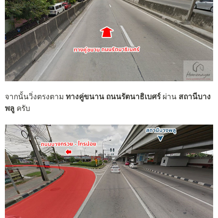
จากนั้นวิ่งตรงตาม
ทางคู่ขนาน ถนนรัตนาธิเบศร์
ผ่าน
สถานีบาง
พลู
ครับ