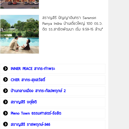
สราญสิริ ปัญญาอินทรา Saransiri
Panya Indra บ้านเดี่ยวใหญ่ 100 ตร.ว.
ดิด รร.สาธิตพัฒนา เริ่ม 9.59-15 ล้าน*
INNER PEACE สาทร-ท่าพระ
CHER สาทร-สุขสวัสดิ์
บ้านกลางเมือง สาทร-กัลปพฤกษ์ 2
สราญสิริ จตุโชติ
Pleno Town ธรรมศาสตร์-รังสิต
สราญสิริ ราชพฤกษ์-346