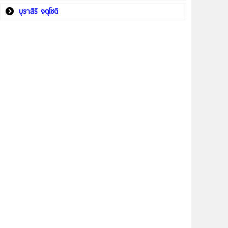
บุราสิริ จตุโชติ