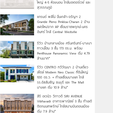
ใหญ่ 4-5 ห้องนอน ใกล้มอเตอร์เวย์ และ
สุวรรณภูมิ
แกรนด์ พลีโน่ ปิ่นเกล้า-จรัญฯ 2
Grande Pleno Pinkloa-Charan 2 บ้าน
แฝดใหม่จาก AP เชื่อมราชพฤกษ์-นคร
อินทร์ ใกล้ Central Westville
รีวิว บ้านกลางเมือง ศรีนครินทร์-บางนา
ทาวน์โฮม 3 ชั้น 173 ตร.ม. พร้อม
Penthouse Panoramic View เริ่ม 4.79
ล้านบาท*
รีวิว CENTRO ทวีวัฒนา 2 บ้านเดี่ยว
สไตล์ Modern Neo Classic ที่ดินใหญ่
100 ตร.ว. + ทำเลเชื่อมบางแค ใกล้
รร.อัสสัมชัญ ธนบุรี และ The Mall
บางแค เริ่ม 10.9 ล้าน*
สิริ อเวนิว วิภาวดี SIRI AVENUE
Vibhavadi อาคารพาณิชย์ 3 ชั้น ทำเลดี
ติดถนนเทพรักษ์ ใกล้สนามบินดอนเมือง
เริ่ม 7.9 ล้าน*