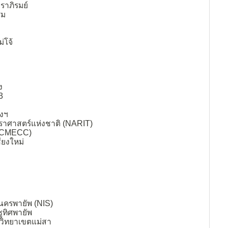
ราภิรมย์
ิม
่โจ้
ง
3
งฯ
าราศาสตร์แห่งชาติ (NARIT)
 (CMECC)
ียงใหม่
นครพายัพ (NIS)
ูทิศพายัพ
 วิทยาเขตแม่สา