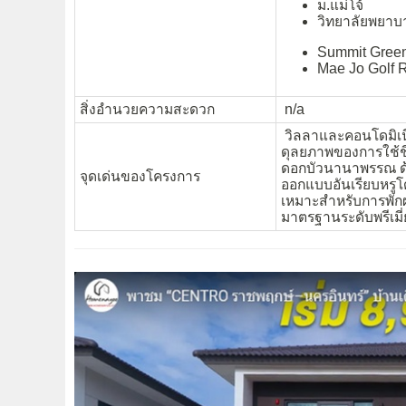
ม.แม่โจ้
วิทยาลัยพยาบา
Summit Green
Mae Jo Golf 
สิ่งอำนวยความสะดวก
n/a
วิลลาและคอนโดมิเนีย
ดุลยภาพของการใช้ช
ดอกบัวนานาพรรณ ด้ว
จุดเด่นของโครงการ
ออกแบบอันเรียบหรูโ
เหมาะสำหรับการพักผ่
มาตรฐานระดับพรีเมี่