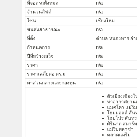
ที่จอดรถทั้งหมด
n/a
จำนวนลิฟต์
n/a
โซน
เชียงใหม่
ขนส่งสาธารณะ
n/a
ที่ตั้ง
ตำบล หนองหาร อำเภ
กำหนดการ
n/a
ปีที่สร้างเสร็จ
n/a
ราคา
n/a
ราคาเฉลี่ยต่อ ตร.ม
n/a
ค่าส่วนกลางและกองทุน
n/a
ตัวเมืองเชียงให
ท่าอากาศยานเ
แมคโคร แม่ริม
โฮมมอลล์ สัน
โฮมโปร สันท
ศิรินาถ สมาร์
แม่ริมพลาซ่า
ตลาดแม่ริม