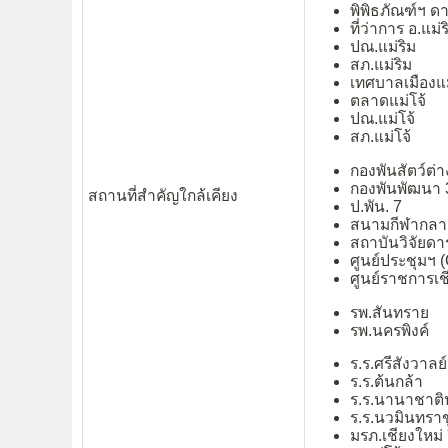
พิพิธภัณฑ์ฯ ดา
ที่ว่าการ อ.แม่ร
ปณ.แม่ริม
สภ.แม่ริม
เทศบาลเมืองแม
ตลาดแม่โจ้
ปณ.แม่โจ้
สภ.แม่โจ้
กองพันสัตว์ต่า
กองพันพัฒนา 
สถานที่สำคัญใกล้เคียง
ป.พัน. 7
สนามกีฬากลา
สถาบันวิจัยด
ศูนย์ประชุมฯ
ศูนย์ราชการเช
รพ.สันทราย
รพ.นครพิงค์
ร.ร.ศรีสังวาลย์
ร.ร.ต้นกล้า
ร.ร.นานาชาติ
ร.ร.นวมินทราช
มรภ.เชียงใหม่