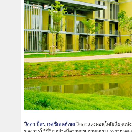
วิลลา มีสุข เรสซิเดนท์เซส
วิลลาและคอนโดมิเนียมแห่งก
ของการใช้ชีวิต อย่างมีความสุข ท่ามกลางบรรยากาศแ