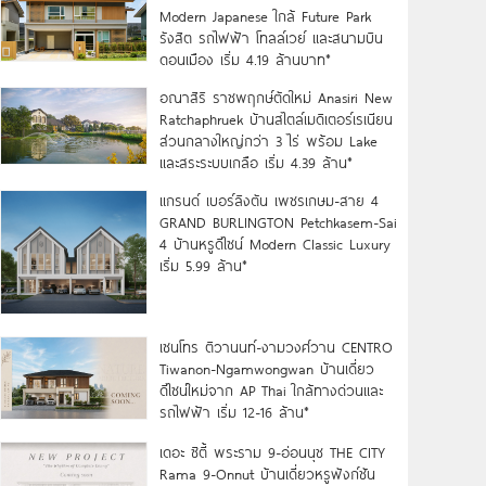
Modern Japanese ใกล้ Future Park
รังสิต รถไฟฟ้า โทลล์เวย์ และสนามบิน
ดอนเมือง เริ่ม 4.19 ล้านบาท*
อณาสิริ ราชพฤกษ์ตัดใหม่ Anasiri New
Ratchaphruek บ้านสไตล์เมดิเตอร์เรเนียน
ส่วนกลางใหญ่กว่า 3 ไร่ พร้อม Lake
และสระระบบเกลือ เริ่ม 4.39 ล้าน*
แกรนด์ เบอร์ลิงตัน เพชรเกษม-สาย 4
GRAND BURLINGTON Petchkasem-Sai
4 บ้านหรูดีไซน์ Modern Classic Luxury
เริ่ม 5.99 ล้าน*
เซนโทร ติวานนท์-งามวงศ์วาน CENTRO
Tiwanon-Ngamwongwan บ้านเดี่ยว
ดีไซน์ใหม่จาก AP Thai ใกล้ทางด่วนและ
รถไฟฟ้า เริ่ม 12-16 ล้าน*
เดอะ ซิตี้ พระราม 9-อ่อนนุช THE CITY
Rama 9-Onnut บ้านเดี่ยวหรูฟังก์ชัน