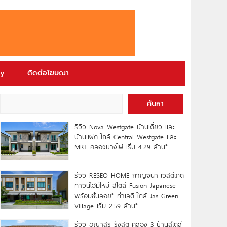
ry
ติดต่อโฆษณา
ค้นหา
รีวิว Nova Westgate บ้านเดี่ยว และ
บ้านแฝด ใกล้ Central Westgate และ
MRT คลองบางไผ่ เริ่ม 4.29 ล้าน*
รีวิว RESEO HOME กาญจนา-เวสต์เกต
ทาวน์โฮมใหม่ สไตล์ Fusion Japanese
พร้อมชั้นลอย* ทำเลดี ใกล้ Jas Green
Village เริ่ม 2.59 ล้าน*
รีวิว อณาสิริ รังสิต-คลอง 3 บ้านสไตล์