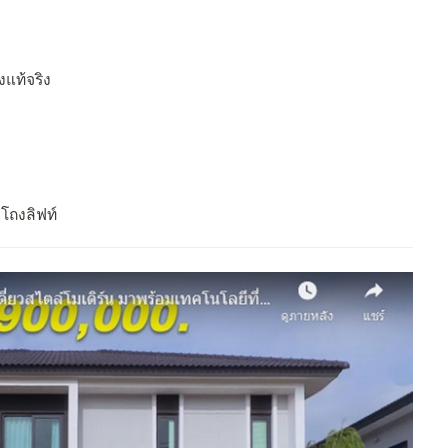
งแท้จริง
าโถงลิฟท์