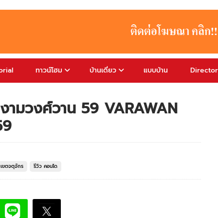
rial
ทาวน์โฮม
บ้านเดี่ยว
แบบบ้าน
Directo
ค งามวงศ์วาน 59 VARAWAN
59
เขตจตุจักร
รีวิว คอนโด