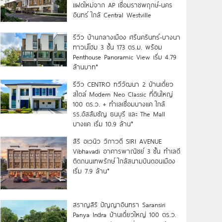
แฝดใหม่จาก AP เชื่อมราชพฤกษ์-นคร
อินทร์ ใกล้ Central Westville
รีวิว บ้านกลางเมือง ศรีนครินทร์-บางนา
ทาวน์โฮม 3 ชั้น 173 ตร.ม. พร้อม
Penthouse Panoramic View เริ่ม 4.79
ล้านบาท*
รีวิว CENTRO ทวีวัฒนา 2 บ้านเดี่ยว
สไตล์ Modern Neo Classic ที่ดินใหญ่
100 ตร.ว. + ทำเลเชื่อมบางแค ใกล้
รร.อัสสัมชัญ ธนบุรี และ The Mall
บางแค เริ่ม 10.9 ล้าน*
สิริ อเวนิว วิภาวดี SIRI AVENUE
Vibhavadi อาคารพาณิชย์ 3 ชั้น ทำเลดี
ติดถนนเทพรักษ์ ใกล้สนามบินดอนเมือง
เริ่ม 7.9 ล้าน*
สราญสิริ ปัญญาอินทรา Saransiri
Panya Indra บ้านเดี่ยวใหญ่ 100 ตร.ว.