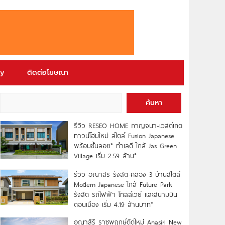
ry
ติดต่อโฆษณา
ค้นหา
รีวิว RESEO HOME กาญจนา-เวสต์เกต
ทาวน์โฮมใหม่ สไตล์ Fusion Japanese
พร้อมชั้นลอย* ทำเลดี ใกล้ Jas Green
Village เริ่ม 2.59 ล้าน*
รีวิว อณาสิริ รังสิต-คลอง 3 บ้านสไตล์
Modern Japanese ใกล้ Future Park
รังสิต รถไฟฟ้า โทลล์เวย์ และสนามบิน
ดอนเมือง เริ่ม 4.19 ล้านบาท*
อณาสิริ ราชพฤกษ์ตัดใหม่ Anasiri New