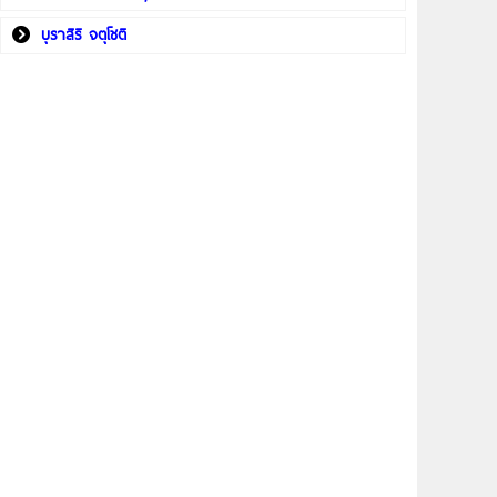
บุราสิริ จตุโชติ