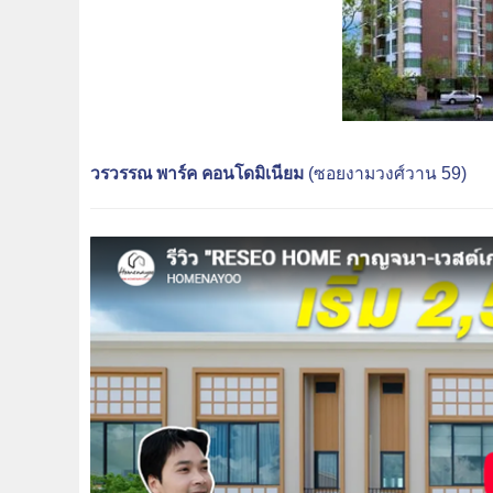
วรวรรณ พาร์ค คอนโดมิเนียม
(ซอยงามวงศ์วาน 59)