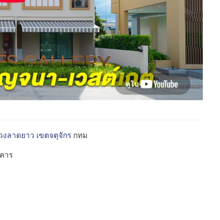
วงลาดยาว
เขตจตุจักร
กทม
าคาร