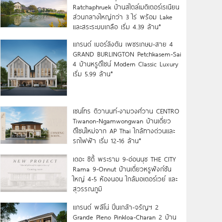
Ratchaphruek บ้านสไตล์เมดิเตอร์เรเนียน
ส่วนกลางใหญ่กว่า 3 ไร่ พร้อม Lake
และสระระบบเกลือ เริ่ม 4.39 ล้าน*
แกรนด์ เบอร์ลิงตัน เพชรเกษม-สาย 4
GRAND BURLINGTON Petchkasem-Sai
4 บ้านหรูดีไซน์ Modern Classic Luxury
เริ่ม 5.99 ล้าน*
เซนโทร ติวานนท์-งามวงศ์วาน CENTRO
Tiwanon-Ngamwongwan บ้านเดี่ยว
ดีไซน์ใหม่จาก AP Thai ใกล้ทางด่วนและ
รถไฟฟ้า เริ่ม 12-16 ล้าน*
เดอะ ซิตี้ พระราม 9-อ่อนนุช THE CITY
Rama 9-Onnut บ้านเดี่ยวหรูฟังก์ชัน
ใหญ่ 4-5 ห้องนอน ใกล้มอเตอร์เวย์ และ
สุวรรณภูมิ
แกรนด์ พลีโน่ ปิ่นเกล้า-จรัญฯ 2
Grande Pleno Pinkloa-Charan 2 บ้าน