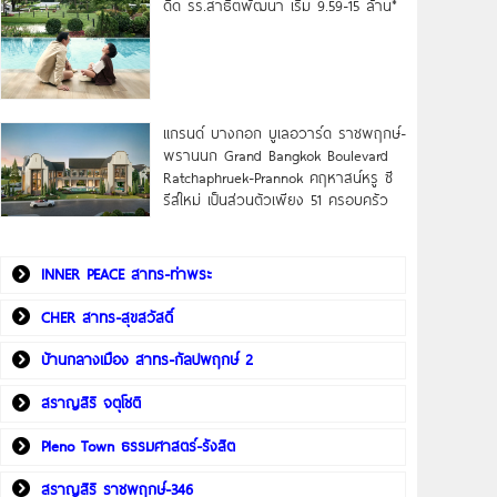
ดิด รร.สาธิตพัฒนา เริ่ม 9.59-15 ล้าน*
แกรนด์ บางกอก บูเลอวาร์ด ราชพฤกษ์-
พรานนก Grand Bangkok Boulevard
Ratchaphruek-Prannok คฤหาสน์หรู ซี
รีส์ใหม่ เป็นส่วนตัวเพียง 51 ครอบครัว
INNER PEACE สาทร-ท่าพระ
CHER สาทร-สุขสวัสดิ์
บ้านกลางเมือง สาทร-กัลปพฤกษ์ 2
สราญสิริ จตุโชติ
Pleno Town ธรรมศาสตร์-รังสิต
สราญสิริ ราชพฤกษ์-346