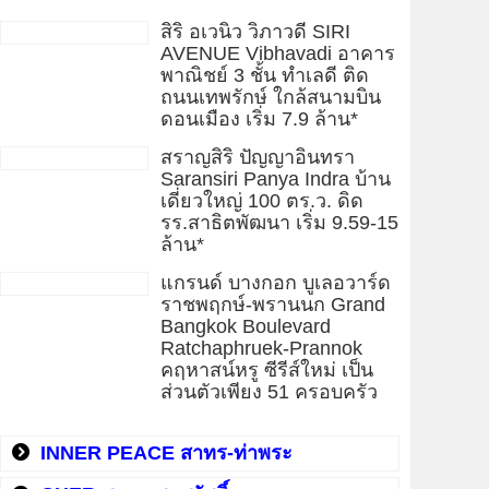
สิริ อเวนิว วิภาวดี SIRI
AVENUE Vibhavadi อาคาร
พาณิชย์ 3 ชั้น ทำเลดี ติด
ถนนเทพรักษ์ ใกล้สนามบิน
ดอนเมือง เริ่ม 7.9 ล้าน*
สราญสิริ ปัญญาอินทรา
Saransiri Panya Indra บ้าน
เดี่ยวใหญ่ 100 ตร.ว. ดิด
รร.สาธิตพัฒนา เริ่ม 9.59-15
ล้าน*
แกรนด์ บางกอก บูเลอวาร์ด
ราชพฤกษ์-พรานนก Grand
Bangkok Boulevard
Ratchaphruek-Prannok
คฤหาสน์หรู ซีรีส์ใหม่ เป็น
ส่วนตัวเพียง 51 ครอบครัว
INNER PEACE สาทร-ท่าพระ