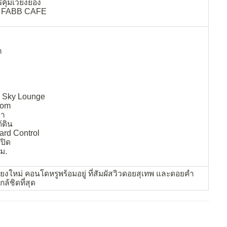
คุ้มเวียงยอง
ฟ FABB CAFE
ำ
e Sky Lounge
oom
้า
้ดิน
ard Control
ปิด
ม.
ชียงใหม่ คอนโดหรูพร้อมอยู่ ที่สัมผัสวิวดอยสุเทพ และดอยคำ
้ชิดที่สุด