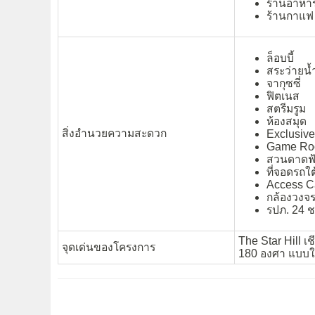
ร้านอาหาร
ร้านกาแ
ล็อบบี้
สระว่ายน้
จากุซซี่
ฟิตเนส
สตรีมรูม
ห้องสมุด
สิ่งอำนวยความสะดวก
Exclusiv
Game R
สวนดาดฟ
ที่จอดรถใต
Access C
กล้องวงจร
รปภ. 24 ช
The Star Hill เ
จุดเด่นของโครงการ
180 องศา แบบใกล