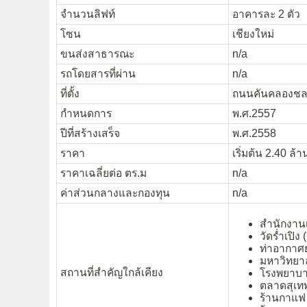
จำนวนลิฟท์
อาคารละ 2 ตัว
โซน
เชียงใหม่
ขนส่งสาธารณะ
n/a
รถโดยสารที่ผ่าน
n/a
ที่ตั้ง
ถนนคันคลองชลปร
กำหนดการ
พ.ศ.2557
ปีที่สร้างเสร็จ
พ.ศ.2558
ราคา
เริ่มต้น 2.40 ล้
ราคาเฉลี่ยต่อ ตร.ม
n/a
ค่าส่วนกลางและกองทุน
n/a
สำนักงาน
วัดร่ำเปิ
ท่าอากาศ
มหาวิทยาล
สถานที่สำคัญใกล้เคียง
โรงพยาบา
ตลาดสุเท
ร้านกาแฟ