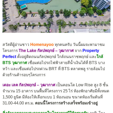
สวัสดีผู้อ่านชาว
Homenayoo
ทุกคนครับ วันนี้ผมจะพามาชม
โครงการ
The Lake กัลปพฤกษ์ – วุฒากาศ
จาก
Property
Perfect
ตั้งอยู่ติดถนนกัลปพฤกษ์ ใกล้ถนนราชพฤกษ์ และ
ใกล้
BTS วุฒากาศ
เชื่อมต่อไปรถไฟฟ้าสายสีน้ำเงินได้ที่ BTS บาง
หว้า และเชื่อมต่อไปรถด่วน BRT ที่ BTS ตลาดพลู รายล้อมไป
ด้วยร้านค้ารอบๆโครงการ
เดอะ เลค กัลปพฤกษ์ – วุฒากาศ
เป็นคอนโด Low Rise สูง 8 ชั้น
จำนวน 15 อาคาร บนพื้นที่โครงการ 25 ไร่ ห้องพักอาศัยมีทั้งหมด
1,500 ยูนิต มีห้องให้เลือกแบบ 1 ห้องนอน ขนาดห้องเริ่มต้นที่
31.00-44.00 ตร.ม.
ตอนนี้โครงการสร้างเสร็จพร้อมเข้าอยู่