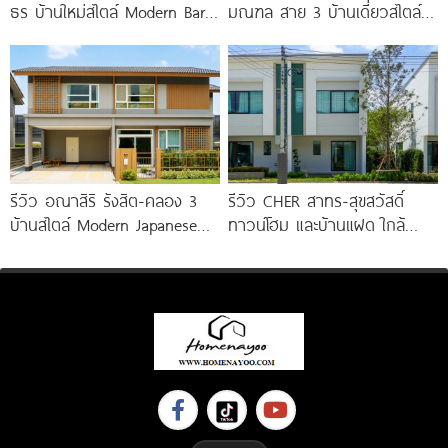
ธร บ้านใหม่สไตล์ Modern Barn
มณฑล สาย 3 บ้านเดี่ยวสไตล์
House ใกล้ทางด่วนศรีรัช
Modern Farmhouse 100
รีวิว อณาสิริ รังสิต-คลอง 3
รีวิว CHER สาทร-สุขสวัสดิ์
บ้านสไตล์ Modern Japanese
ทาวน์โฮม และบ้านแฝด ใกล้
ใกล้ Future Park
ทางด่วน และรถไฟฟ้าสายสีม่วง
ใต้ สถานีแยกประชาอุทิศ เริ่ม
3.59