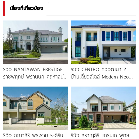
เรื่องที่เกี่ยวข้อง
รีวิว NANTAWAN PRESTIGE
รีวิว CENTRO ทวีวัฒนา 2
ราชพฤกษ์-พรานนก คฤหาสน์
บ้านเดี่ยวสไตล์ Modern Neo
หรู French Chateau จาก LH
Classic ที่ดินใหญ่ 100
เริ่ม
รีวิว อณาสิริ พระราม 5-สิริน
รีวิว สราญสิริ แกรนเด พุทธ