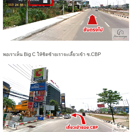
พอเราเห็น Big C ให้ชิดซ้ายเราจะเลี้ยวเข้า ซ.CBP