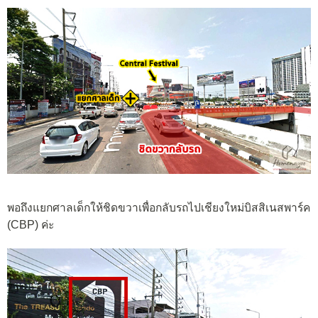
พอถึงแยกศาลเด็กให้ชิดขวาเพื่อกลับรถไปเชียงใหม่บิสสิเนสพาร์ค
(CBP) ค่ะ