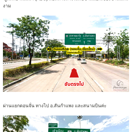
งาม
ผ่านแยกดอนจั่น ทางไป อ.สันกำแพง และสนามบินค่ะ