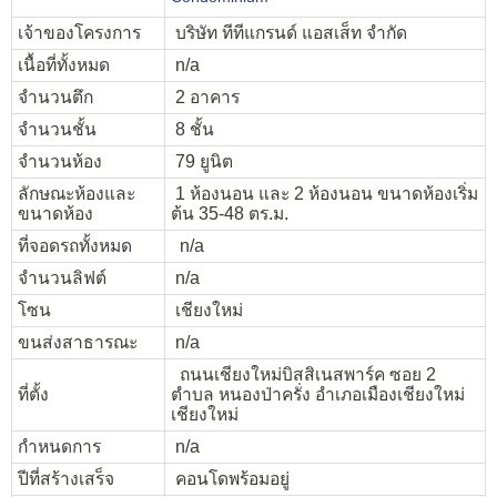
เจ้าของโครงการ
บริษัท ทีทีแกรนด์ แอสเส็ท จำกัด
เนื้อที่ทั้งหมด
n/a
จำนวนตึก
2 อาคาร
จำนวนชั้น
8 ชั้น
จำนวนห้อง
79 ยูนิต
ลักษณะห้องและ
1 ห้องนอน และ 2 ห้องนอน ขนาดห้องเริ่ม
ขนาดห้อง
ต้น 35-48 ตร.ม.
ที่จอดรถทั้งหมด
n/a
จำนวนลิฟต์
n/a
โซน
เชียงใหม่
ขนส่งสาธารณะ
n/a
ถนนเชียงใหม่บิสสิเนสพาร์ค ซอย 2
ที่ตั้ง
ตำบล หนองป่าครั่ง อำเภอเมืองเชียงใหม่
เชียงใหม่
กำหนดการ
n/a
ปีที่สร้างเสร็จ
คอนโดพร้อมอยู่