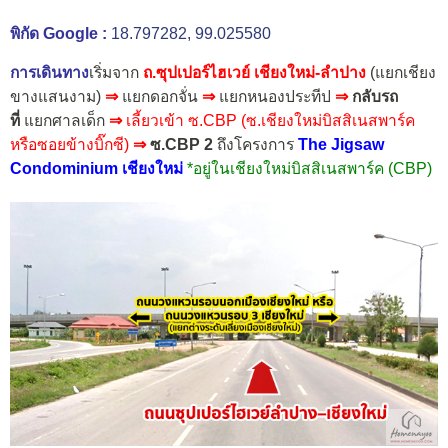
พิกัด Google :
18.797282, 99.025580
การเดินทาง
เริ่มจาก
ถ.ซุปเปอร์ไฮเวย์ เชียงใหม่-ลำปาง
(แยกเชียง
ขางแสนงาม)
⇒
แยกดอกจั่น
⇒
แยกหนองประทีป
⇒
กลับรถ
ที่
แยกศาลเด็ก
⇒
เลี้ยวเข้า ซ.CBP
(ซ.เชียงใหม่บิสสิเนสพาร์ค
หรือซอยข้างบิ๊กซี)
⇒
ซ.CBP 2
ถึงโครงการ
The Jigsaw
Condominium เชียงใหม่
*อยู่ในเชียงใหม่บิสสิเนสพาร์ค (CBP)