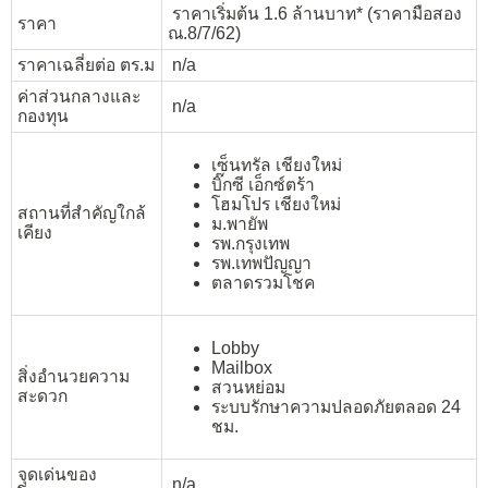
ราคาเริ่มต้น 1.6 ล้านบาท* (ราคามือสอง
ราคา
ณ.8/7/62)
ราคาเฉลี่ยต่อ ตร.ม
n/a
ค่าส่วนกลางและ
n/a
กองทุน
เซ็นทรัล เชียงใหม่
บิ๊กซี เอ็กซ์ตร้า
โฮมโปร เชียงใหม่
สถานที่สำคัญใกล้
ม.พายัพ
เคียง
รพ.กรุงเทพ
รพ.เทพปัญญา
ตลาดรวมโชค
Lobby
Mailbox
สิ่งอำนวยความ
สวนหย่อม
สะดวก
ระบบรักษาความปลอดภัยตลอด 24
ชม.
จุดเด่นของ
n/a