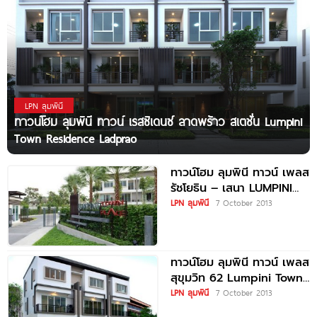
LPN ลุมพินี
ทาวน์โฮม ลุมพินี ทาวน์ เรสซิเดนซ์ ลาดพร้าว สเตชั่น Lumpini
Town Residence Ladprao
ทาวน์โฮม ลุมพินี ทาวน์ เพลส
รัชโยธิน – เสนา LUMPINI
TOWN PLACE
LPN ลุมพินี
7 October 2013
ทาวน์โฮม ลุมพินี ทาวน์ เพลส
สุขุมวิท 62 Lumpini Town
Place Sukhumvit
LPN ลุมพินี
7 October 2013