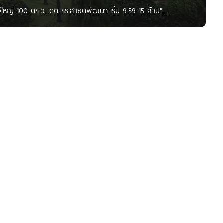
ใหญ่ 100 ตร.ว. ดิด รร.สาธิตพัฒนา เริ่ม 9.59-15 ล้าน*
รงการใหม่จาก แสนสิริ บนทำเลศักยภาพ ติดถนนปัญญาอินทรา แขวง
กวัน” ครบครันทุกการใช้ชีวิต และการเดินทาง เข้า-ออกง่ายขึ้น