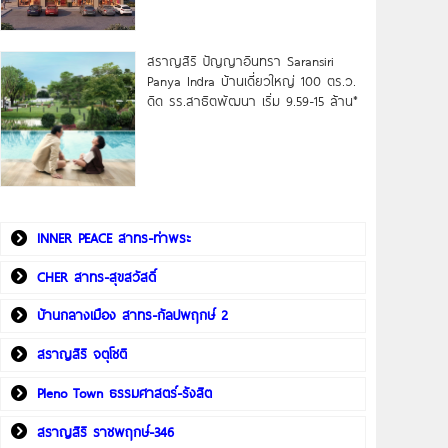
สราญสิริ ปัญญาอินทรา Saransiri
Panya Indra บ้านเดี่ยวใหญ่ 100 ตร.ว.
ดิด รร.สาธิตพัฒนา เริ่ม 9.59-15 ล้าน*
INNER PEACE สาทร-ท่าพระ
CHER สาทร-สุขสวัสดิ์
บ้านกลางเมือง สาทร-กัลปพฤกษ์ 2
สราญสิริ จตุโชติ
Pleno Town ธรรมศาสตร์-รังสิต
สราญสิริ ราชพฤกษ์-346