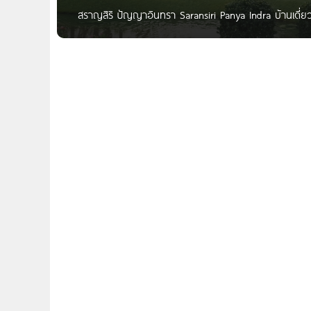
สราญสิริ ปัญญาอินทรา Saransiri Panya Indra บ้านเดี่ยว
Saransiri ปัญญาอินทรา บ้านเดี่ยวใหญ่ 100 ตร.ว. โค
สามวาตะวันตก เขตคลองสามวา กทม. “ให้ชีวิต ง่ายขึ้นในทุ