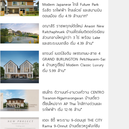
Modern Japanese ใกล้ Future Park
รังสิต รถไฟฟ้า โทลล์เวย์ และสนามบิน
ดอนเมือง เริ่ม 4.19 ล้านบาท*
อณาสิริ ราชพฤกษ์ตัดใหม่ Anasiri New
Ratchaphruek บ้านสไตล์เมดิเตอร์เรเนียน
ส่วนกลางใหญ่กว่า 3 ไร่ พร้อม Lake
และสระระบบเกลือ เริ่ม 4.39 ล้าน*
แกรนด์ เบอร์ลิงตัน เพชรเกษม-สาย 4
GRAND BURLINGTON Petchkasem-Sai
4 บ้านหรูดีไซน์ Modern Classic Luxury
เริ่ม 5.99 ล้าน*
เซนโทร ติวานนท์-งามวงศ์วาน CENTRO
Tiwanon-Ngamwongwan บ้านเดี่ยว
ดีไซน์ใหม่จาก AP Thai ใกล้ทางด่วนและ
รถไฟฟ้า เริ่ม 12-16 ล้าน*
เดอะ ซิตี้ พระราม 9-อ่อนนุช THE CITY
Rama 9-Onnut บ้านเดี่ยวหรูฟังก์ชัน