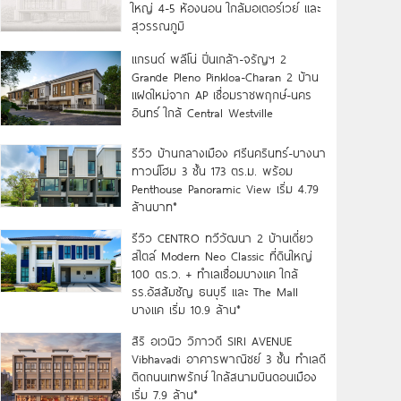
ใหญ่ 4-5 ห้องนอน ใกล้มอเตอร์เวย์ และ
สุวรรณภูมิ
แกรนด์ พลีโน่ ปิ่นเกล้า-จรัญฯ 2
Grande Pleno Pinkloa-Charan 2 บ้าน
แฝดใหม่จาก AP เชื่อมราชพฤกษ์-นคร
อินทร์ ใกล้ Central Westville
รีวิว บ้านกลางเมือง ศรีนครินทร์-บางนา
ทาวน์โฮม 3 ชั้น 173 ตร.ม. พร้อม
Penthouse Panoramic View เริ่ม 4.79
ล้านบาท*
รีวิว CENTRO ทวีวัฒนา 2 บ้านเดี่ยว
สไตล์ Modern Neo Classic ที่ดินใหญ่
100 ตร.ว. + ทำเลเชื่อมบางแค ใกล้
รร.อัสสัมชัญ ธนบุรี และ The Mall
บางแค เริ่ม 10.9 ล้าน*
สิริ อเวนิว วิภาวดี SIRI AVENUE
Vibhavadi อาคารพาณิชย์ 3 ชั้น ทำเลดี
ติดถนนเทพรักษ์ ใกล้สนามบินดอนเมือง
เริ่ม 7.9 ล้าน*