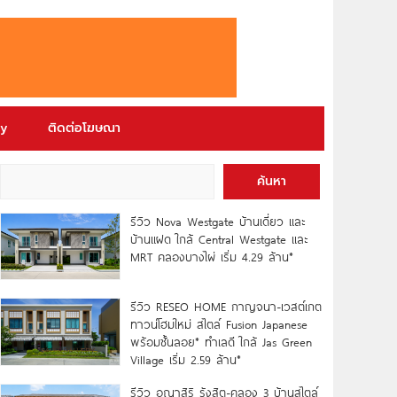
ry
ติดต่อโฆษณา
ค้นหา
รีวิว Nova Westgate บ้านเดี่ยว และ
บ้านแฝด ใกล้ Central Westgate และ
MRT คลองบางไผ่ เริ่ม 4.29 ล้าน*
รีวิว RESEO HOME กาญจนา-เวสต์เกต
ทาวน์โฮมใหม่ สไตล์ Fusion Japanese
พร้อมชั้นลอย* ทำเลดี ใกล้ Jas Green
Village เริ่ม 2.59 ล้าน*
รีวิว อณาสิริ รังสิต-คลอง 3 บ้านสไตล์