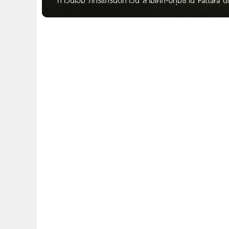
สามโคก-ปทุมธานี จาก บริษัท ภัทรเฮ้าส์ แอนด์ พร็อพเพอร์
โครงการอยู่ในซอยวัดสิงห์ อ.สามโคก จ.ปทุมธานี ห่างจา