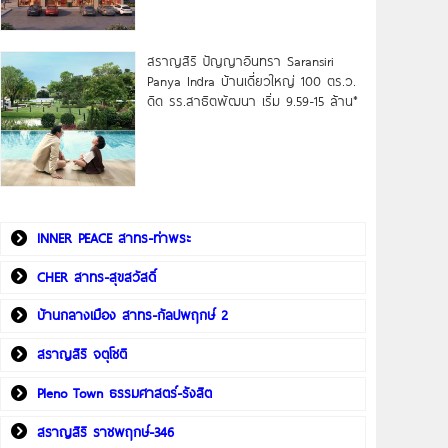
สราญสิริ ปัญญาอินทรา Saransiri
Panya Indra บ้านเดี่ยวใหญ่ 100 ตร.ว.
ดิด รร.สาธิตพัฒนา เริ่ม 9.59-15 ล้าน*
INNER PEACE สาทร-ท่าพระ
CHER สาทร-สุขสวัสดิ์
บ้านกลางเมือง สาทร-กัลปพฤกษ์ 2
สราญสิริ จตุโชติ
Pleno Town ธรรมศาสตร์-รังสิต
สราญสิริ ราชพฤกษ์-346