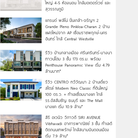
ใหญ่ 4-5 ห้องนอน ใกล้มอเตอร์เวย์ และ
สุวรรณภูมิ
แกรนด์ พลีโน่ ปิ่นเกล้า-จรัญฯ 2
Grande Pleno Pinkloa-Charan 2 บ้าน
แฝดใหม่จาก AP เชื่อมราชพฤกษ์-นคร
อินทร์ ใกล้ Central Westville
รีวิว บ้านกลางเมือง ศรีนครินทร์-บางนา
ทาวน์โฮม 3 ชั้น 173 ตร.ม. พร้อม
Penthouse Panoramic View เริ่ม 4.79
ล้านบาท*
รีวิว CENTRO ทวีวัฒนา 2 บ้านเดี่ยว
สไตล์ Modern Neo Classic ที่ดินใหญ่
100 ตร.ว. + ทำเลเชื่อมบางแค ใกล้
รร.อัสสัมชัญ ธนบุรี และ The Mall
บางแค เริ่ม 10.9 ล้าน*
สิริ อเวนิว วิภาวดี SIRI AVENUE
Vibhavadi อาคารพาณิชย์ 3 ชั้น ทำเลดี
ติดถนนเทพรักษ์ ใกล้สนามบินดอนเมือง
เริ่ม 7.9 ล้าน*