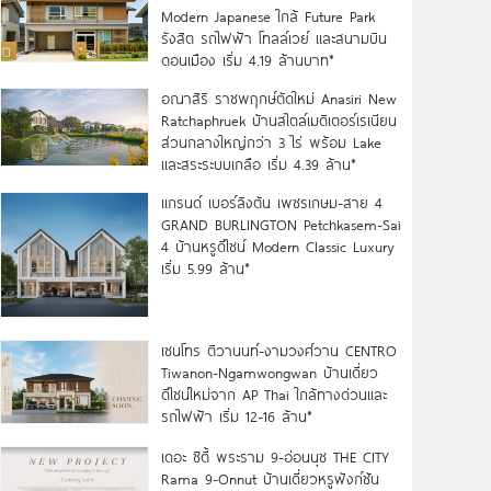
Modern Japanese ใกล้ Future Park
รังสิต รถไฟฟ้า โทลล์เวย์ และสนามบิน
ดอนเมือง เริ่ม 4.19 ล้านบาท*
อณาสิริ ราชพฤกษ์ตัดใหม่ Anasiri New
Ratchaphruek บ้านสไตล์เมดิเตอร์เรเนียน
ส่วนกลางใหญ่กว่า 3 ไร่ พร้อม Lake
และสระระบบเกลือ เริ่ม 4.39 ล้าน*
แกรนด์ เบอร์ลิงตัน เพชรเกษม-สาย 4
GRAND BURLINGTON Petchkasem-Sai
4 บ้านหรูดีไซน์ Modern Classic Luxury
เริ่ม 5.99 ล้าน*
เซนโทร ติวานนท์-งามวงศ์วาน CENTRO
Tiwanon-Ngamwongwan บ้านเดี่ยว
ดีไซน์ใหม่จาก AP Thai ใกล้ทางด่วนและ
รถไฟฟ้า เริ่ม 12-16 ล้าน*
เดอะ ซิตี้ พระราม 9-อ่อนนุช THE CITY
Rama 9-Onnut บ้านเดี่ยวหรูฟังก์ชัน