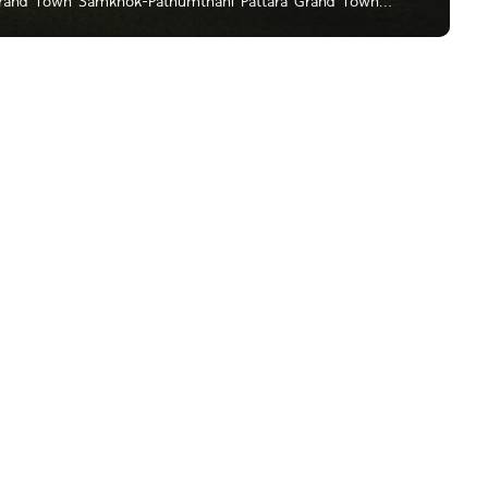
ตี้ จำกัด (มหาชน) ทาวน์โฮม สไตล์ใหม่ ในราคาที่ใครก็เอื้อมถึง
กถนนใหญ่เพียง 150 เมตร เดินทางสะดวก ใกล้สะพานปทุมธานี 1