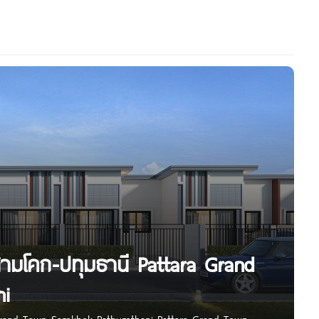
ามโคก-ปทุมธานี Pattara Grand
i
 Grand Town Samkhok-Pathumthani Pattara Grand Town