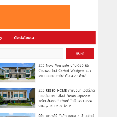
ry
ติดต่อโฆษณา
ค้นหา
รีวิว Nova Westgate บ้านเดี่ยว และ
บ้านแฝด ใกล้ Central Westgate และ
MRT คลองบางไผ่ เริ่ม 4.29 ล้าน*
รีวิว RESEO HOME กาญจนา-เวสต์เกต
ทาวน์โฮมใหม่ สไตล์ Fusion Japanese
พร้อมชั้นลอย* ทำเลดี ใกล้ Jas Green
Village เริ่ม 2.59 ล้าน*
รีวิว อณาสิริ รังสิต-คลอง 3 บ้านสไตล์