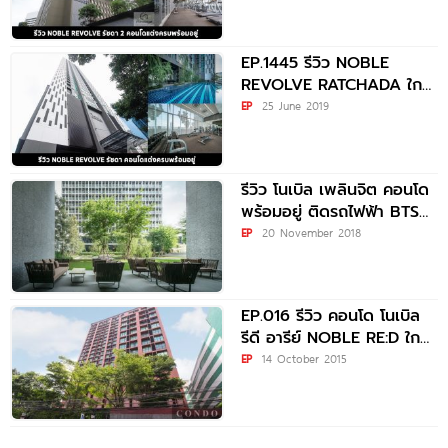
EP.1445 รีวิว NOBLE
REVOLVE RATCHADA ใกล้
MRT สถานีศูนย์วัฒนธรรม
EP
25 June 2019
เริ่ม 3.6
รีวิว โนเบิล เพลินจิต คอนโด
พร้อมอยู่ ติดรถไฟฟ้า BTS
เพลินจิต พร้อมทั้งลิฟต์ส่วน
EP
20 November 2018
ตัวทุกยูนิต
EP.016 รีวิว คอนโด โนเบิล
รีดี อารีย์ NOBLE RE:D ใกล้
BTS
EP
14 October 2015