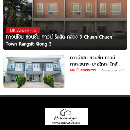
MK มั่นคงเคหะการ
ทาวน์โฮม ชวนชื่น ทาวน์ รังสิต-คลอง 3 Chuan Chuen
Town Rangsit-Klong 3
ทาวน์โฮม ชวนชื่น ทาวน์
กาญจนาฯ-บางใหญ่ ใกล้
รถไฟฟ้า + เซ็นทรัล เวสต์เกต
MK มั่นคงเคหะการ
8 November 2016
เริ่ม 1.89