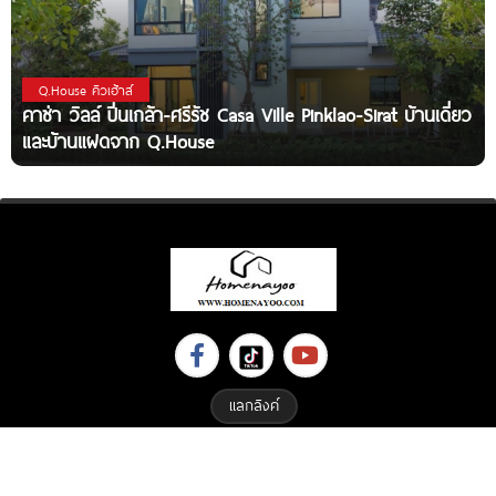
Q.House คิวเฮ้าส์
คาซ่า วิลล์ ปิ่นเกล้า-ศรีรัช Casa Ville Pinklao-Sirat บ้านเดี่ยว
และบ้านแฝดจาก Q.House
แลกลิงค์