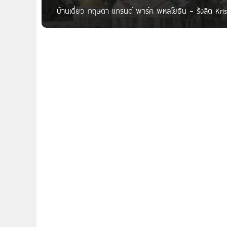
บ้านเดี่ยว กฤษดา แกรนด์ พาร์ค พหลโยธิน – รังสิต 
สภาพแวดล้อมสวยงามโดดเด่น ภายใต้คอนเซ็ปใหม่ Grand Pa
แกรนด์ พาร์ค พหลโยธิน – รังสิต Krisda Grand Park เ