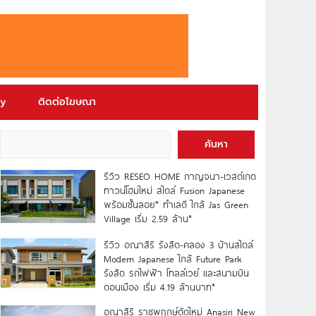
ry
ติดต่อโฆษณา
ค้นหา
รีวิว RESEO HOME กาญจนา-เวสต์เกต
ทาวน์โฮมใหม่ สไตล์ Fusion Japanese
พร้อมชั้นลอย* ทำเลดี ใกล้ Jas Green
Village เริ่ม 2.59 ล้าน*
รีวิว อณาสิริ รังสิต-คลอง 3 บ้านสไตล์
Modern Japanese ใกล้ Future Park
รังสิต รถไฟฟ้า โทลล์เวย์ และสนามบิน
ดอนเมือง เริ่ม 4.19 ล้านบาท*
อณาสิริ ราชพฤกษ์ตัดใหม่ Anasiri New