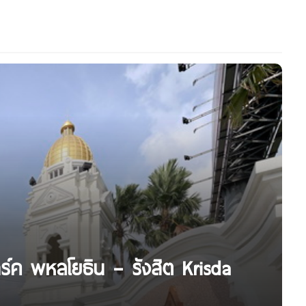
ร์ค พหลโยธิน – รังสิต Krisda