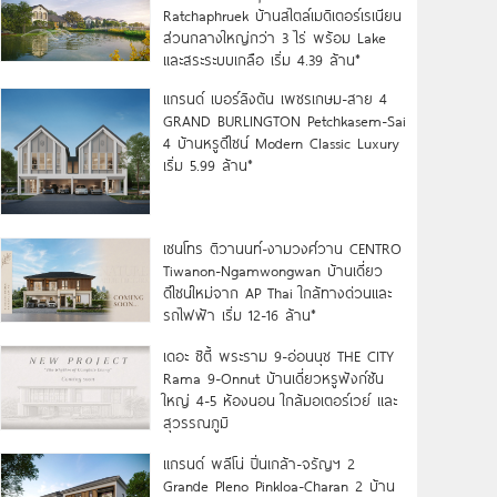
Ratchaphruek บ้านสไตล์เมดิเตอร์เรเนียน
ส่วนกลางใหญ่กว่า 3 ไร่ พร้อม Lake
และสระระบบเกลือ เริ่ม 4.39 ล้าน*
แกรนด์ เบอร์ลิงตัน เพชรเกษม-สาย 4
GRAND BURLINGTON Petchkasem-Sai
4 บ้านหรูดีไซน์ Modern Classic Luxury
เริ่ม 5.99 ล้าน*
เซนโทร ติวานนท์-งามวงศ์วาน CENTRO
Tiwanon-Ngamwongwan บ้านเดี่ยว
ดีไซน์ใหม่จาก AP Thai ใกล้ทางด่วนและ
รถไฟฟ้า เริ่ม 12-16 ล้าน*
เดอะ ซิตี้ พระราม 9-อ่อนนุช THE CITY
Rama 9-Onnut บ้านเดี่ยวหรูฟังก์ชัน
ใหญ่ 4-5 ห้องนอน ใกล้มอเตอร์เวย์ และ
สุวรรณภูมิ
แกรนด์ พลีโน่ ปิ่นเกล้า-จรัญฯ 2
Grande Pleno Pinkloa-Charan 2 บ้าน