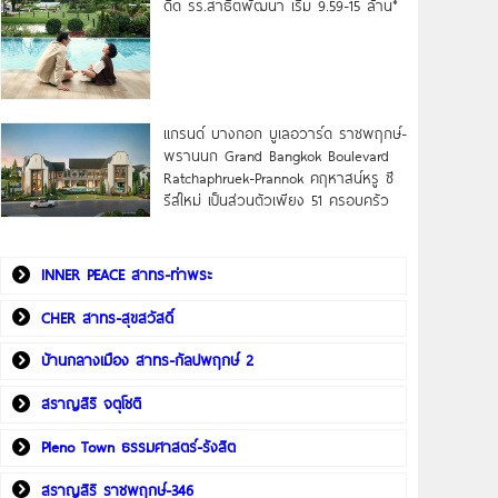
ดิด รร.สาธิตพัฒนา เริ่ม 9.59-15 ล้าน*
แกรนด์ บางกอก บูเลอวาร์ด ราชพฤกษ์-
พรานนก Grand Bangkok Boulevard
Ratchaphruek-Prannok คฤหาสน์หรู ซี
รีส์ใหม่ เป็นส่วนตัวเพียง 51 ครอบครัว
INNER PEACE สาทร-ท่าพระ
CHER สาทร-สุขสวัสดิ์
บ้านกลางเมือง สาทร-กัลปพฤกษ์ 2
สราญสิริ จตุโชติ
Pleno Town ธรรมศาสตร์-รังสิต
สราญสิริ ราชพฤกษ์-346