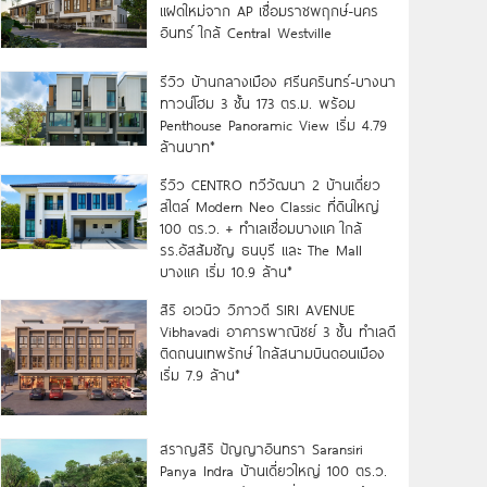
แฝดใหม่จาก AP เชื่อมราชพฤกษ์-นคร
อินทร์ ใกล้ Central Westville
รีวิว บ้านกลางเมือง ศรีนครินทร์-บางนา
ทาวน์โฮม 3 ชั้น 173 ตร.ม. พร้อม
Penthouse Panoramic View เริ่ม 4.79
ล้านบาท*
รีวิว CENTRO ทวีวัฒนา 2 บ้านเดี่ยว
สไตล์ Modern Neo Classic ที่ดินใหญ่
100 ตร.ว. + ทำเลเชื่อมบางแค ใกล้
รร.อัสสัมชัญ ธนบุรี และ The Mall
บางแค เริ่ม 10.9 ล้าน*
สิริ อเวนิว วิภาวดี SIRI AVENUE
Vibhavadi อาคารพาณิชย์ 3 ชั้น ทำเลดี
ติดถนนเทพรักษ์ ใกล้สนามบินดอนเมือง
เริ่ม 7.9 ล้าน*
สราญสิริ ปัญญาอินทรา Saransiri
Panya Indra บ้านเดี่ยวใหญ่ 100 ตร.ว.