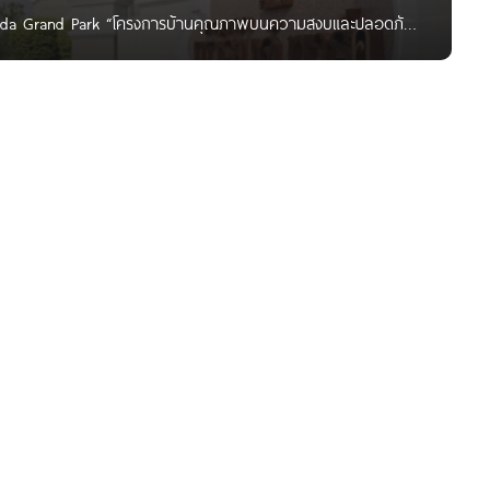
Krisda Grand Park “โครงการบ้านคุณภาพบนความสงบและปลอดภัย
rk อยู่บนทาเลที่ดี เข้าออกเมืองได้สะดวก” ชื่อโครงการ กฤษดา
จ้าของโครงการ เอคิว เอสเตส