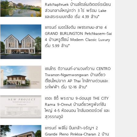
Ratchaphruek บ้านสไตล์เมดิเตอร์เรเนียน
ส่วนกลางใหญ่กว่า 3 ไร่ พร้อม Lake
และสระระบบเกลือ เริ่ม 4.39 ล้าน*
แกรนด์ เบอร์ลิงตัน เพชรเกษม-สาย 4
GRAND BURLINGTON Petchkasem-Sai
4 บ้านหรูดีไซน์ Modern Classic Luxury
เริ่ม 5.99 ล้าน*
เซนโทร ติวานนท์-งามวงศ์วาน CENTRO
Tiwanon-Ngamwongwan บ้านเดี่ยว
ดีไซน์ใหม่จาก AP Thai ใกล้ทางด่วนและ
รถไฟฟ้า เริ่ม 12-16 ล้าน*
เดอะ ซิตี้ พระราม 9-อ่อนนุช THE CITY
Rama 9-Onnut บ้านเดี่ยวหรูฟังก์ชัน
ใหญ่ 4-5 ห้องนอน ใกล้มอเตอร์เวย์ และ
สุวรรณภูมิ
แกรนด์ พลีโน่ ปิ่นเกล้า-จรัญฯ 2
Grande Pleno Pinkloa-Charan 2 บ้าน