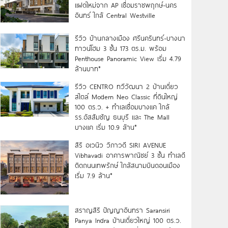
แฝดใหม่จาก AP เชื่อมราชพฤกษ์-นคร
อินทร์ ใกล้ Central Westville
รีวิว บ้านกลางเมือง ศรีนครินทร์-บางนา
ทาวน์โฮม 3 ชั้น 173 ตร.ม. พร้อม
Penthouse Panoramic View เริ่ม 4.79
ล้านบาท*
รีวิว CENTRO ทวีวัฒนา 2 บ้านเดี่ยว
สไตล์ Modern Neo Classic ที่ดินใหญ่
100 ตร.ว. + ทำเลเชื่อมบางแค ใกล้
รร.อัสสัมชัญ ธนบุรี และ The Mall
บางแค เริ่ม 10.9 ล้าน*
สิริ อเวนิว วิภาวดี SIRI AVENUE
Vibhavadi อาคารพาณิชย์ 3 ชั้น ทำเลดี
ติดถนนเทพรักษ์ ใกล้สนามบินดอนเมือง
เริ่ม 7.9 ล้าน*
สราญสิริ ปัญญาอินทรา Saransiri
Panya Indra บ้านเดี่ยวใหญ่ 100 ตร.ว.