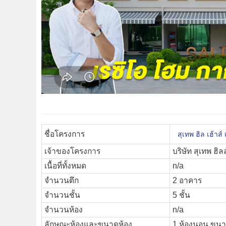
ชื่อโครงการ
สุเทพ ฮิล เฮ้าส
เจ้าของโครงการ
บริษัท สุเทพ ฮิลล
เนื้อที่ทั้งหมด
n/a
จำนวนตึก
2 อาคาร
จำนวนชั้น
5 ชั้น
จำนวนห้อง
n/a
ลักษณะห้องและขนาดห้อง
1 ห้องนอน ขนาด