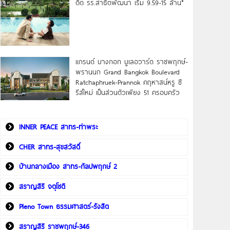
ดิด รร.สาธิตพัฒนา เริ่ม 9.59-15 ล้าน*
แกรนด์ บางกอก บูเลอวาร์ด ราชพฤกษ์-
พรานนก Grand Bangkok Boulevard
Ratchaphruek-Prannok คฤหาสน์หรู ซี
รีส์ใหม่ เป็นส่วนตัวเพียง 51 ครอบครัว
INNER PEACE สาทร-ท่าพระ
CHER สาทร-สุขสวัสดิ์
บ้านกลางเมือง สาทร-กัลปพฤกษ์ 2
สราญสิริ จตุโชติ
Pleno Town ธรรมศาสตร์-รังสิต
สราญสิริ ราชพฤกษ์-346