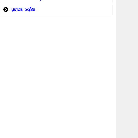
บุราสิริ จตุโชติ