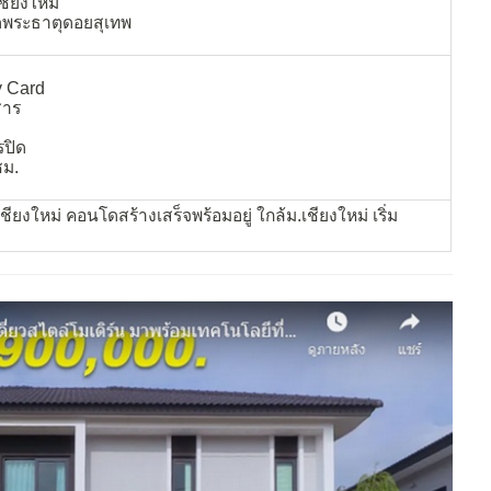
ชียงใหม่
ัดพระธาตุดอยสุเทพ
y Card
สาร
รปิด
ชม.
 เชียงใหม่ คอนโดสร้างเสร็จพร้อมอยู่ ใกล้ม.เชียงใหม่ เริ่ม