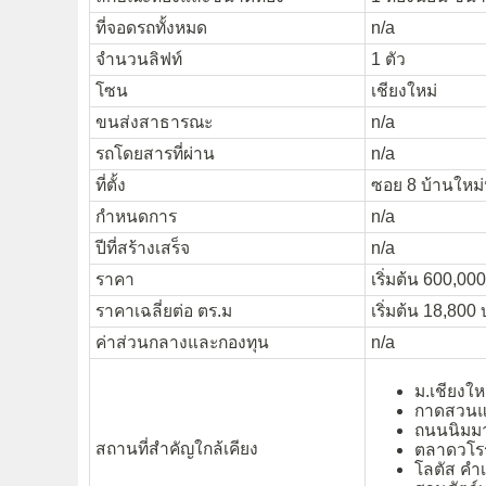
ที่จอดรถทั้งหมด
n/a
จำนวนลิฟท์
1 ตัว
โซน
เชียงใหม่
ขนส่งสาธารณะ
n/a
รถโดยสารที่ผ่าน
n/a
ที่ตั้ง
ซอย 8 บ้านใหม่ห
กำหนดการ
n/a
ปีที่สร้างเสร็จ
n/a
ราคา
เริ่มต้น 600,00
ราคาเฉลี่ยต่อ ตร.ม
เริ่มต้น 18,800
ค่าส่วนกลางและกองทุน
n/a
ม.เชียงให
กาดสวนแ
ถนนนิมมา
สถานที่สำคัญใกล้เคียง
ตลาดวโร
โลตัส คำเ