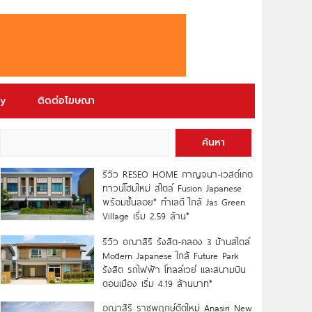
ry
ติดต่อโฆษณา
ค้นหา
รีวิว RESEO HOME กาญจนา-เวสต์เกต
ทาวน์โฮมใหม่ สไตล์ Fusion Japanese
พร้อมชั้นลอย* ทำเลดี ใกล้ Jas Green
Village เริ่ม 2.59 ล้าน*
รีวิว อณาสิริ รังสิต-คลอง 3 บ้านสไตล์
Modern Japanese ใกล้ Future Park
รังสิต รถไฟฟ้า โทลล์เวย์ และสนามบิน
ดอนเมือง เริ่ม 4.19 ล้านบาท*
อณาสิริ ราชพฤกษ์ตัดใหม่ Anasiri New