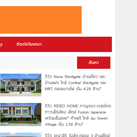
ry
ติดต่อโฆษณา
ค้นหา
รีวิว Nova Westgate บ้านเดี่ยว และ
บ้านแฝด ใกล้ Central Westgate และ
MRT คลองบางไผ่ เริ่ม 4.29 ล้าน*
รีวิว RESEO HOME กาญจนา-เวสต์เกต
ทาวน์โฮมใหม่ สไตล์ Fusion Japanese
พร้อมชั้นลอย* ทำเลดี ใกล้ Jas Green
Village เริ่ม 2.59 ล้าน*
รีวิว อณาสิริ รังสิต-คลอง 3 บ้านสไตล์