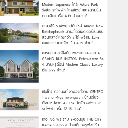
Modern Japanese ใกล้ Future Park
รังสิต รถไฟฟ้า โทลล์เวย์ และสนามบิน
ดอนเมือง เริ่ม 4.19 ล้านบาท*
อณาสิริ ราชพฤกษ์ตัดใหม่ Anasiri New
Ratchaphruek บ้านสไตล์เมดิเตอร์เรเนียน
ส่วนกลางใหญ่กว่า 3 ไร่ พร้อม Lake
และสระระบบเกลือ เริ่ม 4.39 ล้าน*
แกรนด์ เบอร์ลิงตัน เพชรเกษม-สาย 4
GRAND BURLINGTON Petchkasem-Sai
4 บ้านหรูดีไซน์ Modern Classic Luxury
เริ่ม 5.99 ล้าน*
เซนโทร ติวานนท์-งามวงศ์วาน CENTRO
Tiwanon-Ngamwongwan บ้านเดี่ยว
ดีไซน์ใหม่จาก AP Thai ใกล้ทางด่วนและ
รถไฟฟ้า เริ่ม 12-16 ล้าน*
เดอะ ซิตี้ พระราม 9-อ่อนนุช THE CITY
Rama 9-Onnut บ้านเดี่ยวหรูฟังก์ชัน