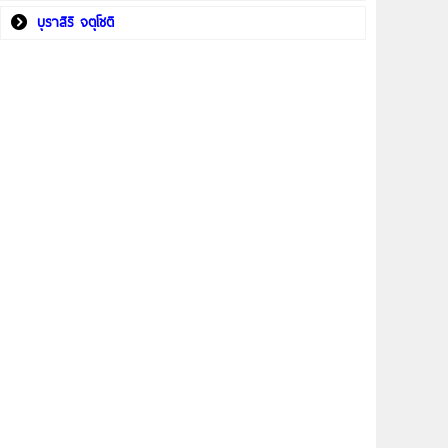
บุราสิริ จตุโชติ