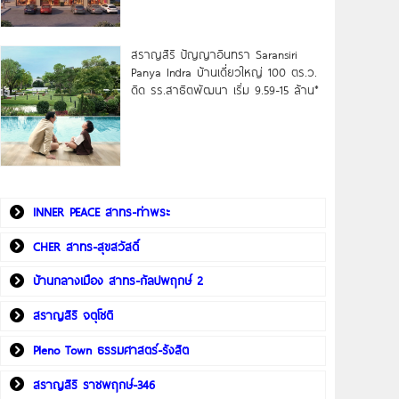
สราญสิริ ปัญญาอินทรา Saransiri
Panya Indra บ้านเดี่ยวใหญ่ 100 ตร.ว.
ดิด รร.สาธิตพัฒนา เริ่ม 9.59-15 ล้าน*
INNER PEACE สาทร-ท่าพระ
CHER สาทร-สุขสวัสดิ์
บ้านกลางเมือง สาทร-กัลปพฤกษ์ 2
สราญสิริ จตุโชติ
Pleno Town ธรรมศาสตร์-รังสิต
สราญสิริ ราชพฤกษ์-346