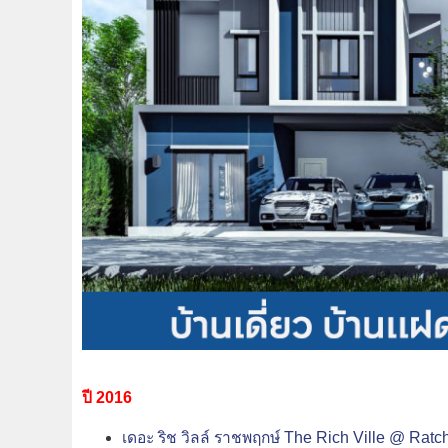
ปี 2016
เดอะ ริช วิลล์ ราชพฤกษ์ The Rich Ville @ Rat