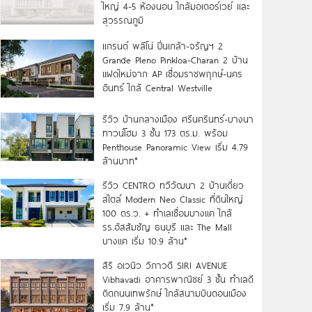
ใหญ่ 4-5 ห้องนอน ใกล้มอเตอร์เวย์ และ
สุวรรณภูมิ
แกรนด์ พลีโน่ ปิ่นเกล้า-จรัญฯ 2
Grande Pleno Pinkloa-Charan 2 บ้าน
แฝดใหม่จาก AP เชื่อมราชพฤกษ์-นคร
อินทร์ ใกล้ Central Westville
รีวิว บ้านกลางเมือง ศรีนครินทร์-บางนา
ทาวน์โฮม 3 ชั้น 173 ตร.ม. พร้อม
Penthouse Panoramic View เริ่ม 4.79
ล้านบาท*
รีวิว CENTRO ทวีวัฒนา 2 บ้านเดี่ยว
สไตล์ Modern Neo Classic ที่ดินใหญ่
100 ตร.ว. + ทำเลเชื่อมบางแค ใกล้
รร.อัสสัมชัญ ธนบุรี และ The Mall
บางแค เริ่ม 10.9 ล้าน*
สิริ อเวนิว วิภาวดี SIRI AVENUE
Vibhavadi อาคารพาณิชย์ 3 ชั้น ทำเลดี
ติดถนนเทพรักษ์ ใกล้สนามบินดอนเมือง
เริ่ม 7.9 ล้าน*