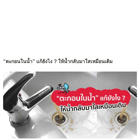
“ตะกอนในน้ำ” แก้ยังไง ? ให้น้ำกลับมาใสเหมือนเดิม