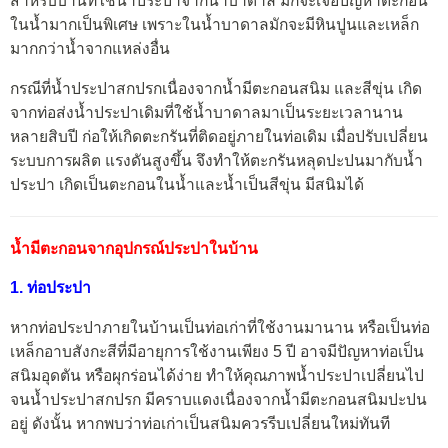
สำหรับบ้านที่ใช้น้ำประปาจากน้ำบาดาล มักจะเจอปัญหาตะกอน
ในน้ำมากเป็นพิเศษ เพราะในน้ำบาดาลมักจะมีหินปูนและเหล็ก
มากกว่าน้ำจากแหล่งอื่น
กรณีที่น้ำประปาสกปรกเนื่องจากน้ำมีตะกอนสนิม และสีขุ่น เกิด
จากท่อส่งน้ำประปาเดิมที่ใช้น้ำบาดาลมาเป็นระยะเวลานาน
หลายสิบปี ก่อให้เกิดตะกรันที่ติดอยู่ภายในท่อเดิม เมื่อปรับเปลี่ยน
ระบบการผลิต แรงดันสูงขึ้น จึงทำให้ตะกรันหลุดปะปนมากับน้ำ
ประปา เกิดเป็นตะกอนในน้ำและน้ำเป็นสีขุ่น มีสนิมได้
น้ำมีตะกอนจากอุปกรณ์ประปาในบ้าน
1. ท่อประปา
หากท่อประปาภายในบ้านเป็นท่อเก่าที่ใช้งานมานาน หรือเป็นท่อ
เหล็กอาบสังกะสีที่มีอายุการใช้งานเพียง 5 ปี อาจมีปัญหาท่อเป็น
สนิมอุดตัน หรือผุกร่อนได้ง่าย ทำให้คุณภาพน้ำประปาเปลี่ยนไป
จนน้ำประปาสกปรก มีคราบแดงเนื่องจากน้ำมีตะกอนสนิมปะปน
อยู่ ดังนั้น หากพบว่าท่อเก่าเป็นสนิมควรรีบเปลี่ยนใหม่ทันที