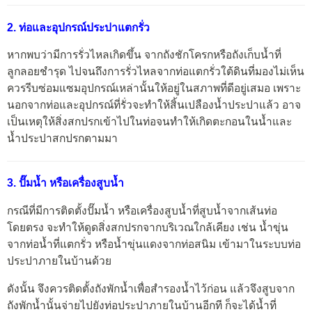
2. ท่อและอุปกรณ์ประปาแตกรั่ว
หากพบว่ามีการรั่วไหลเกิดขึ้น จากถังชักโครกหรือถังเก็บน้ำที่
ลูกลอยชำรุด ไปจนถึงการรั่วไหลจากท่อแตกรั่วใต้ดินที่มองไม่เห็น
ควรรีบซ่อมแซมอุปกรณ์เหล่านั้นให้อยู่ในสภาพที่ดีอยู่เสมอ เพราะ
นอกจากท่อและอุปกรณ์ที่รั่วจะทำให้สิ้นเปลืองน้ำประปาแล้ว อาจ
เป็นเหตุให้สิ่งสกปรกเข้าไปในท่อจนทำให้เกิดตะกอนในน้ำและ
น้ำประปาสกปรกตามมา
3. ปั๊มน้ำ หรือเครื่องสูบน้ำ
กรณีที่มีการติดตั้งปั๊มน้ำ หรือเครื่องสูบน้ำที่สูบน้ำจากเส้นท่อ
โดยตรง จะทำให้ดูดสิ่งสกปรกจากบริเวณใกล้เคียง เช่น น้ำขุ่น
จากท่อน้ำที่แตกรั่ว หรือน้ำขุ่นแดงจากท่อสนิม เข้ามาในระบบท่อ
ประปาภายในบ้านด้วย
ดังนั้น จึงควรติดตั้งถังพักน้ำเพื่อสำรองน้ำไว้ก่อน แล้วจึงสูบจาก
ถังพักน้ำนั้นจ่ายไปยังท่อประปาภายในบ้านอีกที ก็จะได้น้ำที่