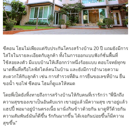
ซีคอน โฮมไม่เพียงแต่รับประกันโครงสร้างบ้าน 20 ปี แถมยังมีการ
ใส่ใจในรายละเอียดกับลูกค้า ทั้งในการออกแบบฟังก์ชั่นพื้นที่
ใช้สอยลงตัว มีแบบบ้านให้เลือกกว่าหนึ่งร้อยแบบ ตอบโจทย์ทุกข
นาดพื้นที่หรือไลฟ์สไตล์คนในบ้าน และยังมีการอำนวยความ
สะดวกให้กับลูกค้า เช่น การสำรวจที่ดิน การยื่นขอเลขที่บ้าน ยื่น
ขอน้ำ ขอไฟ ซีคอน โฮมก็ดูแลให้หมด
โดยพี่เป็ดยังทิ้งทายถึงการสร้างบ้านให้กับคนที่เรารักว่า “พี่นึกถึง
ความสุขของเขาเป็นอันดับแรก เขาอยู่แล้วมีความสุข เขาอยู่แล้ว
แฮปปี้ พอมาอยู่บ้านตรงเนี้ย มานั่งกินข้าวด้วยกัน มาดูทีวีด้วยกัน
ความสัมพันธ์มันก็ดีขึ้น รักกันมากขึ้น ได้เจอกันบ่อยขึ้นก็มีความ
สุขขึ้น”