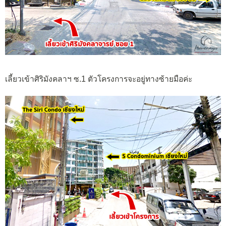
เลี้ยวเข้าศิริมังคลาฯ ซ.1 ตัวโครงการจะอยู่ทางซ้ายมือค่ะ