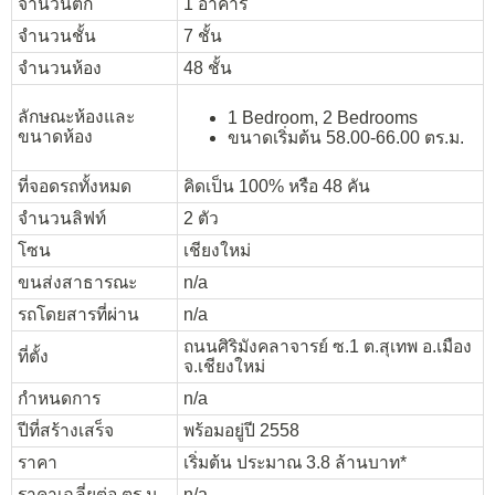
จำนวนตึก
1 อาคาร
จำนวนชั้น
7 ชั้น
จำนวนห้อง
48 ชั้น
ลักษณะห้องและ
1 Bedroom, 2 Bedrooms
ขนาดห้อง
ขนาดเริ่มต้น 58.00-66.00 ตร.ม.
ที่จอดรถทั้งหมด
คิดเป็น 100% หรือ 48 คัน
จำนวนลิฟท์
2 ตัว
โซน
เชียงใหม่
ขนส่งสาธารณะ
n/a
รถโดยสารที่ผ่าน
n/a
ถนนศิริมังคลาจารย์ ซ.1 ต.สุเทพ อ.เมือง
ที่ตั้ง
จ.เชียงใหม่
กำหนดการ
n/a
ปีที่สร้างเสร็จ
พร้อมอยู่ปี 2558
ราคา
เริ่มต้น ประมาณ 3.8 ล้านบาท*
ราคาเฉลี่ยต่อ ตร.ม
n/a