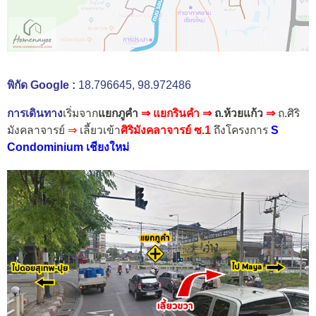
พิกัด Google :
18.796645, 98.972486
การเดินทาง
เริ่มจาก
แยกภูคำ
⇒
แยกรินคำ ⇒
ถ.ห้วยแก้ว
⇒
ถ.ศิริ
มังคลาจารย์
⇒
เลี้ยวเข้า
ศิริมังคลาจารย์ ซ.1
ถึงโครงการ
S
Condominium เชียงใหม่