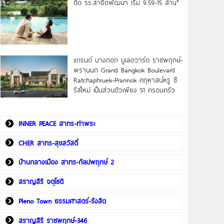
ดิด รร.สาธิตพัฒนา เริ่ม 9.59-15 ล้าน*
แกรนด์ บางกอก บูเลอวาร์ด ราชพฤกษ์-
พรานนก Grand Bangkok Boulevard
Ratchaphruek-Prannok คฤหาสน์หรู ซี
รีส์ใหม่ เป็นส่วนตัวเพียง 51 ครอบครัว
INNER PEACE สาทร-ท่าพระ
CHER สาทร-สุขสวัสดิ์
บ้านกลางเมือง สาทร-กัลปพฤกษ์ 2
สราญสิริ จตุโชติ
Pleno Town ธรรมศาสตร์-รังสิต
สราญสิริ ราชพฤกษ์-346