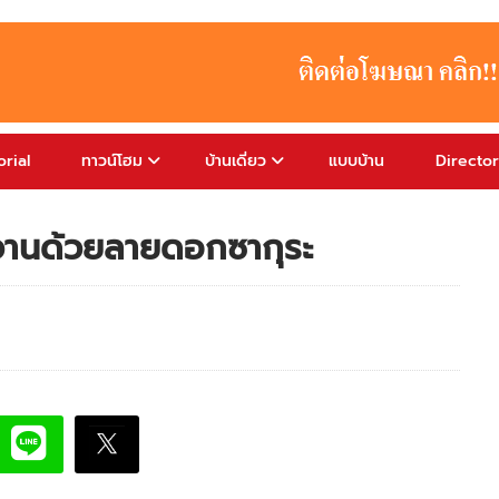
rial
ทาวน์โฮม
บ้านเดี่ยว
แบบบ้าน
Directo
วานด้วยลายดอกซากุระ