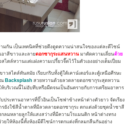
ข้ามกัน เป็นเทคนิคที่ช่วยดึงดูดความน่าสนใจของแต่ละดีไซน์
่นำเอาสีขาวและลาย
ดอกซากุระแสนหวาน
มาตัดความเลี่ยน
ด้วย
สไตล์หวานแต่แฝงความเปรี้ยวจี๊ดไว้ในตัวเองอย่างเต็มเปี่ยม
ขาวสไตล์ทันสมัย เรียบกริบทั้งตู้ใต้เคาน์เตอร์และตู้เหนือศีรษะ
เวณ
Backsplash
สวยหวานด้วยลวดลายดอกซากุระสุดหวาน
ทำให้บริเวณนี้ไม่อับทึบหรือมืดจนเป็นอันตรายกับการเตรียมอาหาร
รับประทานอาหารที่บิ๊วอินเป็นโซฟาข้างหน้าต่างตัวยาว จัดเรียง
ังใช้สีน้ำตาลที่มีลวดลายดอกซากุระ ตกแต่งด้วยชุดน้ำชาสี
กลมหลายลูกให้แสงสว่างที่มีความโรแมนติก หน้าต่างทรง
วยให้ห้องนี้ทั้งห้องมีดีไซน์การตกแต่งที่กลมกลืนกันอย่าง