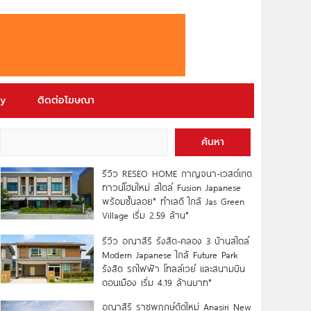
ry
ติดต่อโฆษณา
ค้นหา
รีวิว RESEO HOME กาญจนา-เวสต์เกต
ทาวน์โฮมใหม่ สไตล์ Fusion Japanese
พร้อมชั้นลอย* ทำเลดี ใกล้ Jas Green
Village เริ่ม 2.59 ล้าน*
รีวิว อณาสิริ รังสิต-คลอง 3 บ้านสไตล์
Modern Japanese ใกล้ Future Park
รังสิต รถไฟฟ้า โทลล์เวย์ และสนามบิน
ดอนเมือง เริ่ม 4.19 ล้านบาท*
อณาสิริ ราชพฤกษ์ตัดใหม่ Anasiri New