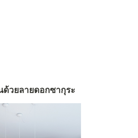
นด้วยลายดอกซากุระ