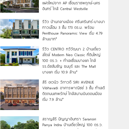
แฝดใหม่จาก AP เชื่อมราชพฤกษ์-นคร
อินทร์ ใกล้ Central Westville
รีวิว บ้านกลางเมือง ศรีนครินทร์-บางนา
ทาวน์โฮม 3 ชั้น 173 ตร.ม. พร้อม
Penthouse Panoramic View เริ่ม 4.79
ล้านบาท*
รีวิว CENTRO ทวีวัฒนา 2 บ้านเดี่ยว
สไตล์ Modern Neo Classic ที่ดินใหญ่
100 ตร.ว. + ทำเลเชื่อมบางแค ใกล้
รร.อัสสัมชัญ ธนบุรี และ The Mall
บางแค เริ่ม 10.9 ล้าน*
สิริ อเวนิว วิภาวดี SIRI AVENUE
Vibhavadi อาคารพาณิชย์ 3 ชั้น ทำเลดี
ติดถนนเทพรักษ์ ใกล้สนามบินดอนเมือง
เริ่ม 7.9 ล้าน*
สราญสิริ ปัญญาอินทรา Saransiri
Panya Indra บ้านเดี่ยวใหญ่ 100 ตร.ว.