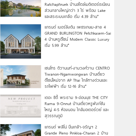
Ratchaphruek บ้านสไตล์เมดิเตอร์เรเนียน
ส่วนกลางใหญ่กว่า 3 ไร่ พร้อม Lake
และสระระบบเกลือ เริ่ม 4.39 ล้าน*
แกรนด์ เบอร์ลิงตัน เพชรเกษม-สาย 4
GRAND BURLINGTON Petchkasem-Sai
4 บ้านหรูดีไซน์ Modern Classic Luxury
เริ่ม 5.99 ล้าน*
เซนโทร ติวานนท์-งามวงศ์วาน CENTRO
Tiwanon-Ngamwongwan บ้านเดี่ยว
ดีไซน์ใหม่จาก AP Thai ใกล้ทางด่วนและ
รถไฟฟ้า เริ่ม 12-16 ล้าน*
เดอะ ซิตี้ พระราม 9-อ่อนนุช THE CITY
Rama 9-Onnut บ้านเดี่ยวหรูฟังก์ชัน
ใหญ่ 4-5 ห้องนอน ใกล้มอเตอร์เวย์ และ
สุวรรณภูมิ
แกรนด์ พลีโน่ ปิ่นเกล้า-จรัญฯ 2
Grande Pleno Pinkloa-Charan 2 บ้าน