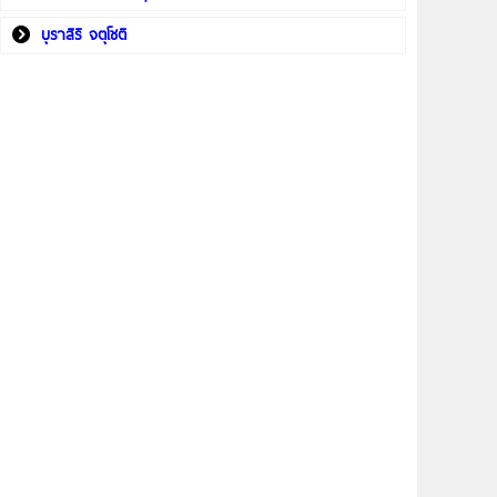
บุราสิริ จตุโชติ