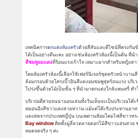
เทคนิคการ
ตกแต่งห้องครัว
ด้วยสีสันและดีไซน์ที่ตรงกัน
ได้เป็นอย่างดีนะคะ อย่างเช่นห้องครัวห้องนี้เป็นต้น ที
สีชมพูอมแดง
ที่ร้อนแรงเร้าใจ เหมาะมากสำหรับหญิงสาว
โดยห้องครัวห้องนี้เลือกใช้เฟอร์นิเจอร์ชุดครัวหน้าบานสี
ล้อมกรอบด้วยโครงบิ๊วอินสีแดงอมชมพูสุดร้อนแรง บริ
โปร่งขึ้นด้วยไม้เป็นขั้น ๆ ที่นำมาตกแต่งใกล้แพนทรี่ 
บริเวณที่สวยจนน่านอนเล่นทั้งวันเห็นจะเป็นบริเวณโต๊ะ
หมอนอิงสีขาวแดงสวยหวาน แม้แต่โต๊ะรับประทานอาหารย
แดงสดจากประเทศญี่ปุ่น บนเพดานห้อยโคมไฟสีขาวทรง
Bay window
ติดตั้งมู่ลี่ลวดลายดอกไม้สีขาวแสนสวย ช่
หมดจดจริง ๆ ค่ะ