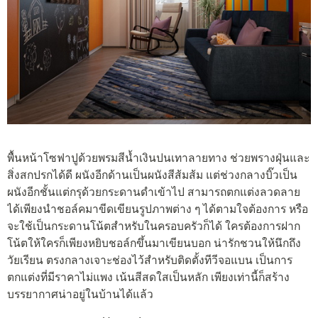
พื้นหน้าโซฟาปูด้วยพรมสีน้ำเงินปนเทาลายทาง ช่วยพรางฝุ่นและ
สิ่งสกปรกได้ดี ผนังอีกด้านเป็นผนังสีส้มส้ม แต่ช่วงกลางบิ๊วเป็น
ผนังอีกชั้นแต่กรุด้วยกระดานดำเข้าไป สามารถตกแต่งลวดลาย
ได้เพียงนำชอล์คมาขีดเขียนรูปภาพต่าง ๆ ได้ตามใจต้องการ หรือ
จะใช้เป็นกระดานโน้ตสำหรับในครอบครัวก็ได้ ใครต้องการฝาก
โน้ตให้ใครก็เพียงหยิบชอล์กขึ้นมาเขียนบอก น่ารักชวนให้นึกถึง
วัยเรียน ตรงกลางเจาะช่องไว้สำหรับติดตั้งทีวีจอแบน เป็นการ
ตกแต่งที่มีราคาไม่แพง เน้นสีสดใสเป็นหลัก เพียงเท่านี้ก็สร้าง
บรรยากาศน่าอยู่ในบ้านได้แล้ว