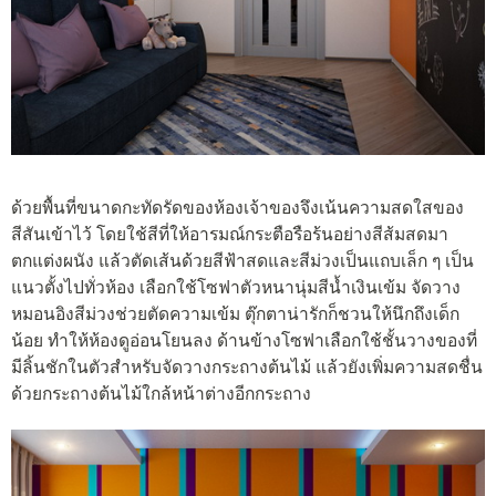
ด้วยพื้นที่ขนาดกะทัดรัดของห้องเจ้าของจึงเน้นความสดใสของ
สีสันเข้าไว้ โดยใช้สีที่ให้อารมณ์กระตือรือร้นอย่างสีส้มสดมา
ตกแต่งผนัง แล้วตัดเส้นด้วยสีฟ้าสดและสีม่วงเป็นแถบเล็ก ๆ เป็น
แนวตั้งไปทั่วห้อง เลือกใช้โซฟาตัวหนานุ่มสีน้ำเงินเข้ม จัดวาง
หมอนอิงสีม่วงช่วยตัดความเข้ม ตุ๊กตาน่ารักก็ชวนให้นึกถึงเด็ก
น้อย ทำให้ห้องดูอ่อนโยนลง ด้านข้างโซฟาเลือกใช้ชั้นวางของที่
มีลิ้นชักในตัวสำหรับจัดวางกระถางต้นไม้ แล้วยังเพิ่มความสดชื่น
ด้วยกระถางต้นไม้ใกล้หน้าต่างอีกกระถาง