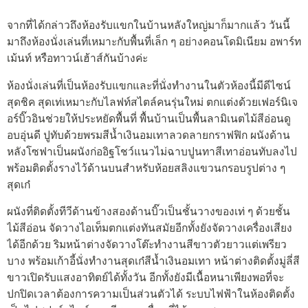
จากที่ได้กล่าวถึงห้องรับแขกในบ้านหลังใหญ่มาก็มากแล้ว วันนี้
มาถึงห้องนั่งเล่นที่เหมาะกับพื้นที่เล็ก ๆ อย่างคอนโดมิเนียม อพาร์ท
เม้นท์ หรือทาวน์เฮ้าส์กันบ้างค่ะ
ห้องนั่งเล่นที่เป็นห้องรับแขกและที่นั่งทำงานในตัวห้องนี้มีดีไซน์
สุดชิค สุดเท่เหมาะกับไลฟท์สไตล์คนรุ่นใหม่ ตกแต่งด้วยเฟอร์นิเจ
อร์บิ๊วอินช่วยให้ประหยัดพื้นที่ พื้นบ้านเป็นพื้นลามิเนตไม้สีอ่อนดู
อบอุ่นดี ปูทับด้วยพรมสีน้ำเงินอมเทาลวดลายกราฟฟิก ผนังด้าน
หลังโซฟาเป็นผนังก่ออิฐโชว์แนวไม่ฉาบปูนทาสีเทาอ่อนทับลงไป
พร้อมติดตั้งรางไว้ด้านบนสำหรับห้อยสลิงแขวนกรอบรูปต่าง ๆ
สุดเก๋
ผนังที่ติดตั้งทีวีด้านข้างสองด้านบิ๊วเป็นชั้นวางของเท่ ๆ ด้วยชั้น
ไม้สีอ่อน จัดวางไอเท็มตกแต่งทันสมัยอีกทั้งยังจัดวางเครื่องเสียง
ได้อีกด้วย ริมหน้าต่างจัดวางโต๊ะทำงานสีขาวตัวยาวแต่เพรียว
บาง พร้อมเก้าอี้นั่งทำงานสุดเก๋สีน้ำเงินอมเทา หน้าต่างติดตั้งมู่ลี่สี
ขาวเปิดรับแสงอาทิตย์ได้ทั้งวัน อีกทั้งยังมีเนื้อหนาเพียงพอที่จะ
ปกปิดเวลาต้องการความเป็นส่วนตัวได้ ระบบไฟฟ้าในห้องติดตั้ง