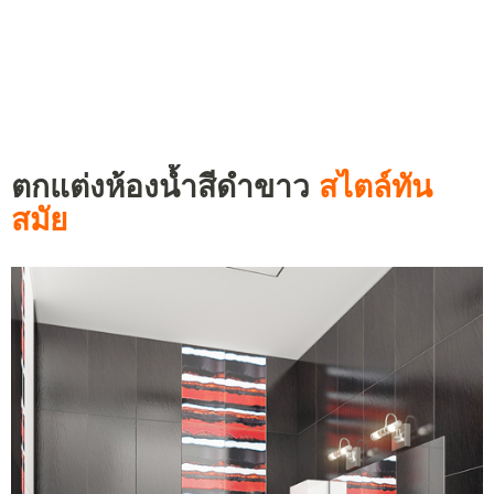
ตกแต่งห้องน้ำสีดำขาว
สไตล์ทัน
สมัย