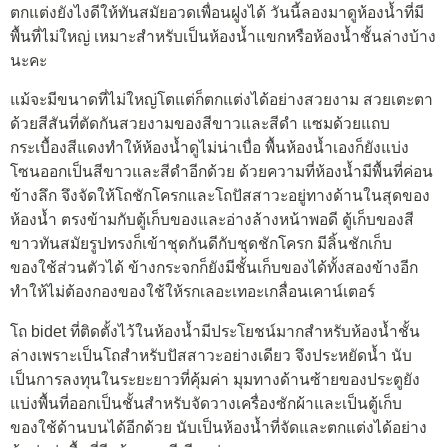
ตกแต่งยังไงดีให้ทันสมัยอวดเพื่อนฝูงได้ วันนี้ลองมาดูห้องน้ำที่มี
พื้นที่ไม่ใหญ่ เหมาะสำหรับเป็นห้องน้ำแขกหรือห้องน้ำชั้นล่างบ้าง
นะคะ
แม้จะมีขนาดที่ไม่ใหญ่โตแต่ก็ตกแต่งได้อย่างสวยงาม สวยเตะตา
ด้วยสีสันที่ตัดกันสวยงามของสีขาวและสีดำ แซมด้วยแถบ
กระเบื้องสีแดงทำให้ห้องน้ำดูไม่น่าเบื่อ พื้นห้องน้ำเองก็ยังแบ่ง
โซนออกเป็นสีขาวและสีดำอีกด้วย ด้วยความที่ห้องน้ำมีพื้นที่ค่อน
ข้างลึก จึงจัดให้โถชักโครกและโถปัสสาวะอยู่ทางด้านในสุดของ
ห้องน้ำ ตรงข้ามกับตู้เก็บของและอ่างล้างหน้าพอดี ตู้เก็บของสี
ขาวทันสมัยรูปทรงก็เข้าชุดกันดีกับชุดชักโครก มีลิ้นชักเก็บ
ของใช้ส่วนตัวได้ ข้างกระจกก็ยังมีชั้นเก็บของได้ทั้งสองข้างอีก
ทำให้ไม่ต้องกองของใช้ให้รกเลอะเทอะเกลื่อนเคาน์เตอร์
โถ bidet ที่ติดตั้งไว้ในห้องน้ำมีประโยชน์มากสำหรับห้องน้ำชั้น
ล่างเพราะเป็นโถสำหรับปัสสาวะอย่างเดียว จึงประหยัดน้ำ นับ
เป็นการลงทุนในระยะยาวที่คุ้มค่า มุมทางด้านซ้ายของประตูยัง
แบ่งพื้นที่ออกเป็นชั้นสำหรับจัดวางเครื่องซักผ้าและเป็นตู้เก็บ
ของใช้ด้านบนได้อีกด้วย นับเป็นห้องน้ำที่จัดและตกแต่งได้อย่าง