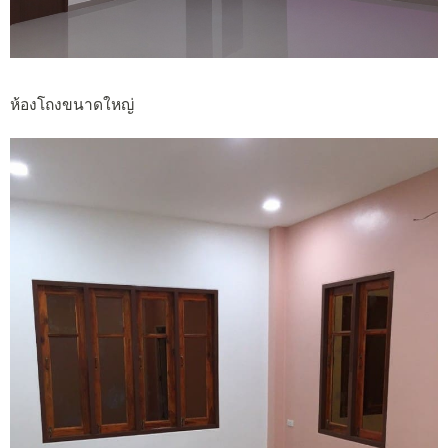
ห้องโถงขนาดใหญ่