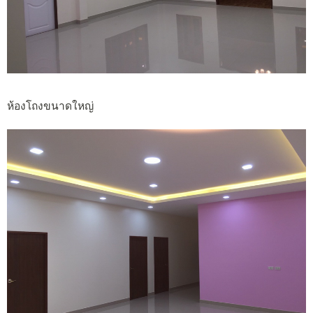
ห้องโถงขนาดใหญ่