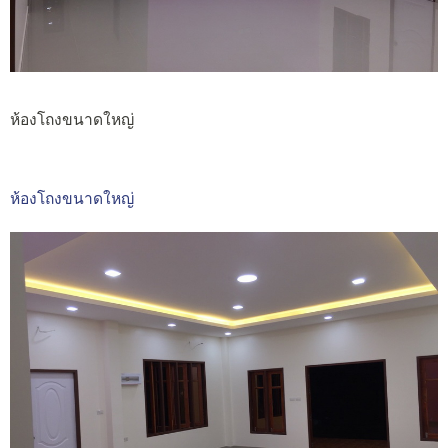
ห้องโถงขนาดใหญ่
ห้องโถงขนาดใหญ่