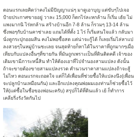
ตอนแรกเลยคิดว่าคงไม่มีปัญญาแน่ๆ มาดูเอาบุญ แต่ขับๆไปเจอ
ป้ายประกาศขายอยู่ วาละ 15,000 ก็ตกไร่ละหกล้าน ก็เริ่ม เฮ้ย ไม่
แพงมากนิ ไร่หกล้าน สร้างบ้านอีก 7-8 ล้าน ก็รวมๆ 13-14 ล้าน
ซึ่งพอๆกับบ้านคาซ่าเลย แถมได้ที่ตั้ง 1 ไร่ ก็เริ่มสนใจแล้ว กลับมา
นั่งดูกระปุกออมสิน คงไม่พอซื้อสด แต่น่าจะกู้ได้ ก็เลยเริ่มไล่หาแป
ลงสวยๆในหมู่บ้านซะเลย จนสุดท้ายก็หาได้ในราคาที่ถูกมากๆเมื่อ
เทียบกับแปลงอื่นๆที่ขายกัน ที่มันถูกเพราะเป็นที่ดินติดคดี เจ้าของ
เดิมเขามีภาระหนี้สิน ทำให้ต้องเอาที่ไปจำนองสามแปลง ดังนั้น
ถ้าจะขายต้องขายสามแปลงรวด คำนวนราคาสามแปลงถ้าจะสู้
ไม่ไหว ตอนแรกจะถอดใจ แต่ก็ได้เพื่อนที่ช่วยซื้อให้แปลงนึง(เพื่อน
จะปลูกบ้านเหมือนกัน) และอีกแปลงคุณพ่อผมเองท่านก็ช่วยซื้อไว้
ให้(แต่ซื้อในชื่อของพ่อนะครับ) สรุปก็ได้ที่ดินแล้ว เย้ ก็ทำการ
เคลียริ่งรังวัดกันไป