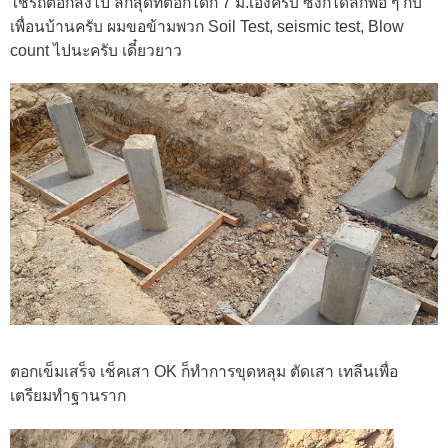
ใช้รถตอกลงไป ลึกสุดที่ตอกได้ก็ 7 ม.เองครับ ซึ่งก็ได้ลึกพอ ๆ กับ
เพื่อนบ้านครับ ผมขอข้ามพวก Soil Test, seismic test, Blow
count ไปนะครับ เดี๋ยวยาว
ตอกเข็มเสร็จ เช็คเสา OK ก็ทำการขุดหลุม ตัดเสา เทลีนเพื่อ
เตรียมทำฐานราก