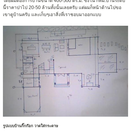
โดยผมต้องการบ้านขนาด 400-500 ตร.ม. ซึ่งใน กทม.บ้านระดับ
นี้ราคาปาไป 20-50 ล้านทั้งนั้นเลยครับ แต่ผมก็หน้าด้านไปขอ
เขาดูบ้านครับ และเก็บๆเอาสิ่งที่เราชอบมาออกแบบ
รูปแบบบ้านกิ๊กก๊อก วาดใส่กระดาษ