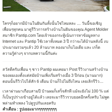
ใครๆก็อยากมีบ้านในฝันกันทั้งนั้นใช่ไหมหละ … วันนี้ขอเชิญ
เพื่อนๆทุกคน มาดูรีวิวการสร้างบ้านในฝันของคุณ Agent Molder
สมาชิก Pantip.com โดยเจ้าของกระทู้เน้นการหาข้อมูลทาง
Internet และ Pantip ใช้เวลาทั้งหมด 3 ปี กว่าจะได้บ้านหลังนี้ งบ
ประมาณรวมๆแล้ว 20 ล้านบาท ลองมาเก็บไอเดีย และ เกร็ด
ความรู้ต่างๆ จากบทความนี้กันค่ะ
สวัสดีครับเพื่อน ๆ ชาว Pantip ผมเคยมา Post รีวิวงานสร้างบ้าน
ของผมเองตั้งแต่สมัยบ้านเพิ่งเริ่มสร้างเมื่อ 3 ปีก่อน (นานมาก)
ตอนนั้นรีวิวไปได้สัก 6 เดือน บ้านก็ไปไม่ถึงไหน เลยเลิกรีวิว…
เวลาผ่านมาเกือบสามปี บ้านผมก็เสร็จสักที แม้จะยังไม่ 100 % แต่
ก็เป็นรูปร่างเข้าอยู่ได้แล้ว เลยจะมารีวิวรวบยอดอีกครั้งครับ ไม่พูด
พล่ามทำเพลง ไปดูรูปกันเลยครับ
คำเตือน : รูปเยอะมากๆๆๆๆๆๆๆๆๆ