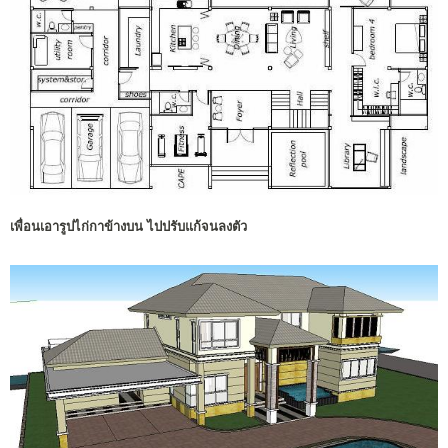
เพื่อนเอารูปไก่กาข้างบน ไปปรับแก้จนลงตัว