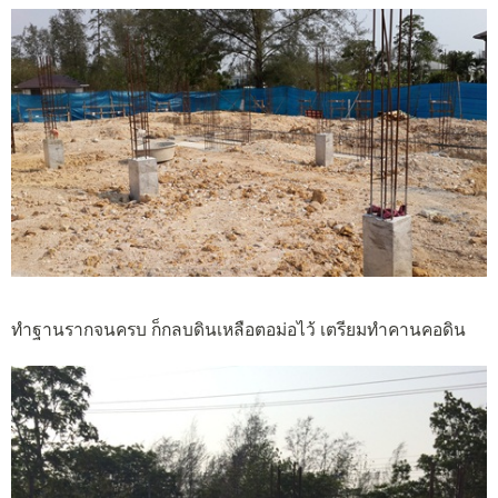
ทำฐานรากจนครบ ก็กลบดินเหลือตอม่อไว้ เตรียมทำคานคอดิน