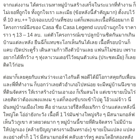
จากแต่งงาน ได้ตระเวนหาหมู่บ้านสร้างเสร็จในระแวกที่ทำงาน ก็
ไม่เจอที่ถูกใจ ทั้งถูกใจเรา และเมีย (ข้อหลังนี้สำคัญมาก) ตั้งงบไว้
ที่ 10 ลบ.++ ไปเจอแบบบ้านที่ชอบ แต่ก็แพงและเนื้อที่น้อยมาก มี
โครงการณ์นึงของ Casa ชื่อ Casa Legend แบบบ้านถูกใจ ราคา
ราว ๆ 13 – 14 ลบ. แต่ตัวโครงการณ์เขาปลูกบ้านชิดกันมากเกิน
บ้านแต่ละหลัง ยืนฉี่ก็แทบชะโงกเห็นกันได้เลย เนื้อที่รอบบ้านก็
แคบ เปิดประตูรั้ว เดินสามก้าวถึงตัวบ้านเลย แฟนก็ไม่ชอบ เพราะ
อยากได้ที่กว้าง ๆ ทุ่งลาเวนเดอร์ไว้หมุนตัวเล่น (ประชดเมีย) ก็เลย
ติดไว้ก่อน
ต่อมาก็เลยคุยกับแฟนว่าจะเอาไงกันดี พอดีได้มีโอกาสคุยกับเพื่อน
และพี่ที่ทำงาน ก็บอกว่าเลยตัวอำเภอไปหน่อย จะมีหมู่บ้านนึงขาย
ที่ดินจัดสรร ให้เราสร้างบ้านเอาเอง ก็เริ่มสนใจ แต่เขาขายเป็นไร่
เลยคิดว่าต้องแพงแหงม ๆ แต่ก็ลองขับรถเข้าไปดู โอ้วแม่จ้าว นี่
มันหมู่บ้านเมืองไทย คือ ย่านเบเวอรี่ฮิลที่อเมริกา บ้านแต่ละหลังนี่
ใหญ่โต โอ่อ่ายังกะวัง เนื้อที่ 1 ไร่มันช่างใหญ่จริง ๆ มีสนามกอล์ฟ
เห็นวิวภูเขา สวดยวดมาก ๆ หมู่บ้านนี้ขายที่ดินจัดสรร ไม่มีบ้าน
ให้ปลูกเอง (คล้ายปัญญาตรงรามอินทราอ่ะ) ขายเป็นแปลง แปลง
ละอย่างต่ำก็ 1 ไร่ มีสนามกอล์ฟ คลับเฮาร์หรู คอนโดอีกสองหลัง