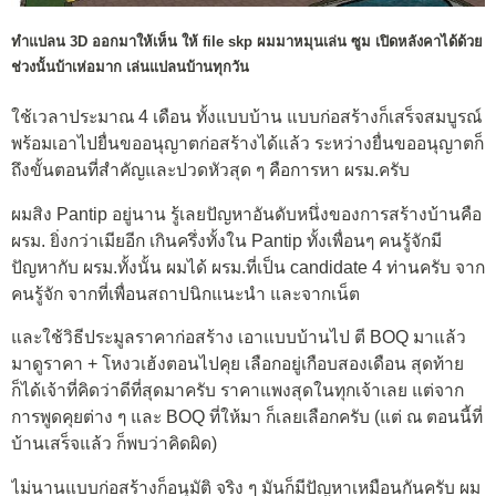
ทำแปลน 3D ออกมาให้เห็น ให้ file skp ผมมาหมุนเล่น ซูม เปิดหลังคาได้ด้วย
ช่วงนั้นบ้าเห่อมาก เล่นแปลนบ้านทุกวัน
ใช้เวลาประมาณ 4 เดือน ทั้งแบบบ้าน แบบก่อสร้างก็เสร็จสมบูรณ์
พร้อมเอาไปยื่นขออนุญาตก่อสร้างได้แล้ว ระหว่างยื่นขออนุญาตก็
ถึงขั้นตอนที่สำคัญและปวดหัวสุด ๆ คือการหา ผรม.ครับ
ผมสิง Pantip อยู่นาน รู้เลยปัญหาอันดับหนึ่งของการสร้างบ้านคือ
ผรม. ยิ่งกว่าเมียอีก เกินครึ่งทั้งใน Pantip ทั้งเพื่อนๆ คนรู้จักมี
ปัญหากับ ผรม.ทั้งนั้น ผมได้ ผรม.ที่เป็น candidate 4 ท่านครับ จาก
คนรู้จัก จากที่เพื่อนสถาปนิกแนะนำ และจากเน็ต
และใช้วิธีประมูลราคาก่อสร้าง เอาแบบบ้านไป ตี BOQ มาแล้ว
มาดูราคา + โหงวเฮ้งตอนไปคุย เลือกอยู่เกือบสองเดือน สุดท้าย
ก็ได้เจ้าที่คิดว่าดีที่สุดมาครับ ราคาแพงสุดในทุกเจ้าเลย แต่จาก
การพูดคุยต่าง ๆ และ BOQ ที่ให้มา ก็เลยเลือกครับ (แต่ ณ ตอนนี้ที่
บ้านเสร็จแล้ว ก็พบว่าคิดผิด)
ไม่นานแบบก่อสร้างก็อนุมัติ จริง ๆ มันก็มีปัญหาเหมือนกันครับ ผม