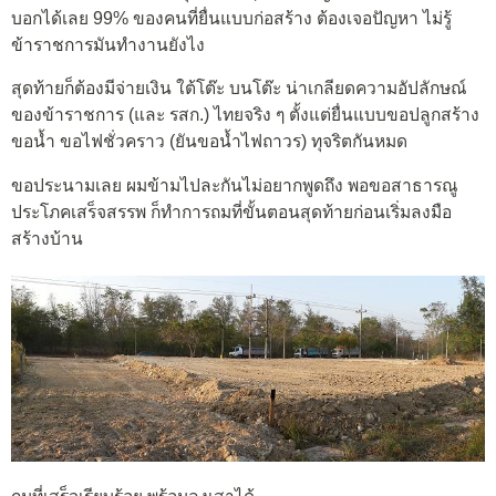
บอกได้เลย 99% ของคนที่ยื่นแบบก่อสร้าง ต้องเจอปัญหา ไม่รู้
ข้าราชการมันทำงานยังไง
สุดท้ายก็ต้องมีจ่ายเงิน ใต้โต๊ะ บนโต๊ะ น่าเกลียดความอัปลักษณ์
ของข้าราชการ (และ รสก.) ไทยจริง ๆ ตั้งแต่ยื่นแบบขอปลูกสร้าง
ขอน้ำ ขอไฟชั่วคราว (ยันขอน้ำไฟถาวร) ทุจริตกันหมด
ขอประนามเลย ผมข้ามไปละกันไม่อยากพูดถึง พอขอสาธารณู
ประโภคเสร็จสรรพ ก็ทำการถมที่ขั้นตอนสุดท้ายก่อนเริ่มลงมือ
สร้างบ้าน