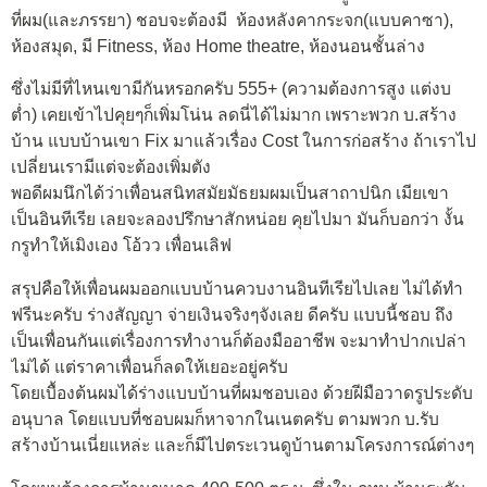
ที่ผม(และภรรยา) ชอบจะต้องมี ห้องหลังคากระจก(แบบคาซา),
ห้องสมุด, มี Fitness, ห้อง Home theatre, ห้องนอนชั้นล่าง
ซึ่งไม่มีที่ไหนเขามีกันหรอกครับ 555+ (ความต้องการสูง แต่งบ
ต่ำ) เคยเข้าไปคุยๆก็เพิ่มโน่น ลดนี่ได้ไม่มาก เพราะพวก บ.สร้าง
บ้าน แบบบ้านเขา Fix มาแล้วเรื่อง Cost ในการก่อสร้าง ถ้าเราไป
เปลี่ยนเรามีแต่จะต้องเพิ่มตัง
พอดีผมนึกได้ว่าเพื่อนสนิทสมัยมัธยมผมเป็นสาถาปนิก เมียเขา
เป็นอินทีเรีย เลยจะลองปรึกษาสักหน่อย คุยไปมา มันก็บอกว่า งั้น
กรูทำให้เมิงเอง โอ้วว เพื่อนเลิฟ
สรุปคือให้เพื่อนผมออกแบบบ้านควบงานอินทีเรียไปเลย ไม่ได้ทำ
ฟรีนะครับ ร่างสัญญา จ่ายเงินจริงๆจังเลย ดีครับ แบบนี้ชอบ ถึง
เป็นเพื่อนกันแต่เรื่องการทำงานก็ต้องมืออาชีพ จะมาทำปากเปล่า
ไม่ได้ แต่ราคาเพื่อนก็ลดให้เยอะอยู่ครับ
โดยเบื้องต้นผมได้ร่างแบบบ้านที่ผมชอบเอง ด้วยฝีมือวาดรูประดับ
อนุบาล โดยแบบที่ชอบผมก็หาจากในเนตครับ ตามพวก บ.รับ
สร้างบ้านเนี่ยแหล่ะ และก็มีไปตระเวนดูบ้านตามโครงการณ์ต่างๆ