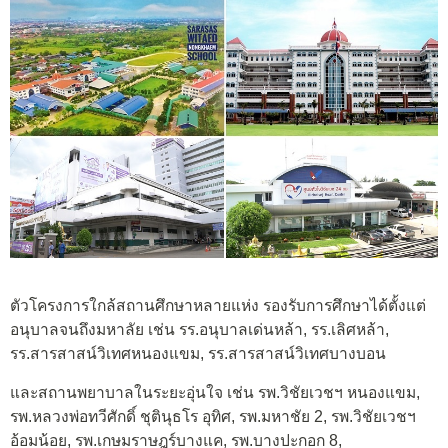
ตัวโครงการใกล้สถานศึกษาหลายแห่ง รองรับการศึกษาได้ตั้งแต่
อนุบาลจนถึงมหาลัย เช่น รร.อนุบาลเด่นหล้า, รร.เลิศหล้า,
รร.สารสาสน์วิเทศหนองแขม, รร.สารสาสน์วิเทศบางบอน
และสถานพยาบาลในระยะอุ่นใจ เช่น รพ.วิชัยเวชฯ หนองแขม,
รพ.หลวงพ่อทวีศักดิ์ ชุตินุธโร อุทิศ, รพ.มหาชัย 2, รพ.วิชัยเวชฯ
อ้อมน้อย, รพ.เกษมราษฎร์บางแค, รพ.บางปะกอก 8,