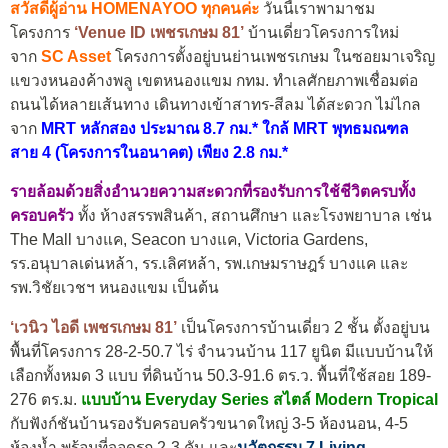
สวัสดีผู้อ่าน HOMENAYOO ทุกคนค่ะ
วันนี้เราพามาชม
โครงการ
‘Venue ID เพชรเกษม 81’
บ้านเดี่ยวโครงการใหม่
จาก
SC Asset
โครงการตั้งอยู่บนย่านเพชรเกษม ในซอยมาเจริญ
แขวงหนองค้างพลู เขตหนองแขม กทม. ทำเลศักยภาพเชื่อมต่อ
ถนนได้หลายเส้นทาง เดินทางเข้าสาทร-สีลม ได้สะดวก ไม่ไกล
จาก
MRT หลักสอง ประมาณ 8.7 กม.* ใกล้ MRT พุทธมณฑล
สาย 4 (โครงการในอนาคต) เพียง 2.8 กม.*
รายล้อมด้วยสิ่งอำนวยความสะดวกที่รองรับการใช้ชีวิตครบทั้ง
ครอบครัว
ทั้ง ห้างสรรพสินค้า, สถานศึกษา และโรงพยาบาล เช่น
The Mall บางแค, Seacon บางแค, Victoria Gardens,
รร.อนุบาลเด่นหล้า, รร.เลิศหล้า, รพ.เกษมราษฎร์ บางแค และ
รพ.วิชัยเวชฯ หนองแขม เป็นต้น
‘เวนิว ไอดี เพชรเกษม 81’
เป็นโครงการบ้านเดี่ยว 2 ชั้น ตั้งอยู่บน
พื้นที่โครงการ 28-2-50.7 ไร่ จำนวนบ้าน 117 ยูนิต มีแบบบ้านให้
เลือกทั้งหมด 3 แบบ ที่ดินบ้าน 50.3-91.6 ตร.ว. พื้นที่ใช้สอย 189-
276 ตร.ม.
แบบบ้าน Everyday Series สไตล์ Modern Tropical
กับฟังก์ชันบ้านรองรับครอบครัวขนาดใหญ่ 3-5 ห้องนอน, 4-5
ห้องน้ำ พร้อมที่จอดรถ 2-3 คัน และ
นวัตกรรม 7 Living