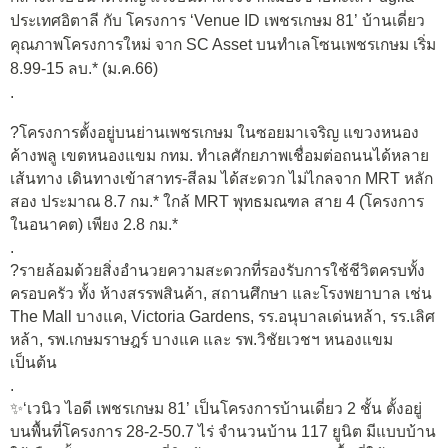
ประเทศอิตาลี กับ โครงการ ‘Venue ID เพชรเกษม 81’ บ้านเดี่ยว
คุณภาพโครงการใหม่ จาก SC Asset บนทำเลโซนเพชรเกษม เริ่ม
8.99-15 ลบ.* (ม.ค.66)
.
?โครงการตั้งอยู่บนย่านเพชรเกษม ในซอยมาเจริญ แขวงหนอง
ค้างพลู เขตหนองแขม กทม. ทำเลศักยภาพเชื่อมต่อถนนได้หลาย
เส้นทาง เดินทางเข้าสาทร-สีลม ได้สะดวก ไม่ไกลจาก MRT หลัก
สอง ประมาณ 8.7 กม.* ใกล้ MRT พุทธมณฑล สาย 4 (โครงการ
ในอนาคต) เพียง 2.8 กม.*
.
?รายล้อมด้วยสิ่งอำนวยความสะดวกที่รองรับการใช้ชีวิตครบทั้ง
ครอบครัว ทั้ง ห้างสรรพสินค้า, สถานศึกษา และโรงพยาบาล เช่น
The Mall บางแค, Victoria Gardens, รร.อนุบาลเด่นหล้า, รร.เลิศ
หล้า, รพ.เกษมราษฎร์ บางแค และ รพ.วิชัยเวชฯ หนองแขม
เป็นต้น
.
✨‘เวนิว ไอดี เพชรเกษม 81’ เป็นโครงการบ้านเดี่ยว 2 ชั้น ตั้งอยู่
บนพื้นที่โครงการ 28-2-50.7 ไร่ จำนวนบ้าน 117 ยูนิต มีแบบบ้าน