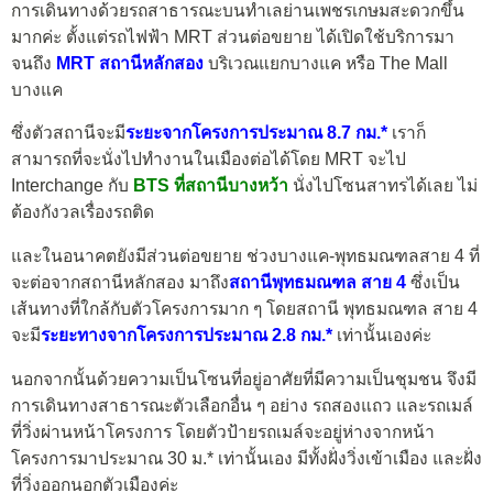
การเดินทางด้วยรถสาธารณะบนทำเลย่านเพชรเกษมสะดวกขึ้น
มากค่ะ ตั้งแต่รถไฟฟ้า MRT ส่วนต่อขยาย ได้เปิดใช้บริการมา
จนถึง
MRT สถานีหลักสอง
บริเวณแยกบางแค หรือ The Mall
บางแค
ซึ่งตัวสถานีจะมี
ระยะจากโครงการประมาณ 8.7 กม.*
เราก็
สามารถที่จะนั่งไปทำงานในเมืองต่อได้โดย MRT จะไป
Interchange กับ
BTS ที่สถานีบางหว้า
นั่งไปโซนสาทรได้เลย ไม่
ต้องกังวลเรื่องรถติด
และในอนาคตยังมีส่วนต่อขยาย ช่วงบางแค-พุทธมณฑลสาย 4 ที่
จะต่อจากสถานีหลักสอง มาถึง
สถานีพุทธมณฑล สาย 4
ซึ่งเป็น
เส้นทางที่ใกล้กับตัวโครงการมาก ๆ โดยสถานี พุทธมณฑล สาย 4
จะมี
ระยะทางจากโครงการประมาณ​ 2.8 กม.*
เท่านั้นเองค่ะ
นอกจากนั้นด้วยความเป็นโซนที่อยู่อาศัยที่มีความเป็นชุมชน จึงมี
การเดินทางสาธารณะตัวเลือกอื่น ๆ อย่าง รถสองแถว และรถเมล์
ที่วิ่งผ่านหน้าโครงการ โดยตัวป้ายรถเมล์จะอยู่ห่างจากหน้า
โครงการมาประมาณ 30 ม.* เท่านั้นเอง มีทั้งฝั่งวิ่งเข้าเมือง และฝั่ง
ที่วิ่งออกนอกตัวเมืองค่ะ