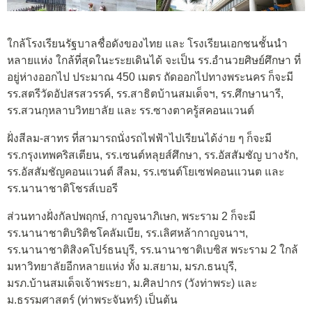
ใกล้โรงเรียนรัฐบาลชื่อดังของไทย และ โรงเรียนเอกชนชั้นนำ
หลายแห่ง ใกล้ที่สุดในะระยเดินได้ จะเป็น รร.อํานวยศิษย์ศึกษา ที่
อยู่ห่างออกไป ประมาณ 450 เมตร ถัดออกไปทางพระนคร ก็จะมี
รร.สตรีวัดอัปสรสวรรค์, รร.สาธิตบ้านสมเด็จฯ, รร.ศึกษานารี,
รร.สวนกุหลาบวิทยาลัย และ รร.ซางตาครู้สคอนแวนต์
ฝั่งสีลม-สาทร ที่สามารถนั่งรถไฟฟ้าไปเรียนได้ง่าย ๆ ก็จะมี
รร.กรุงเทพคริสเตียน, รร.เซนต์หลุยส์ศึกษา, รร.อัสสัมชัญ บางรัก,
รร.อัสสัมชัญคอนแวนต์ สีลม, รร.เซนต์โยเซฟคอนแวนต และ
รร.นานาชาติโชรส์เบอรี
ส่วนทางฝั่งกัลปพฤกษ์, กาญจนาภิเษก, พระราม 2 ก็จะมี
รร.นานาชาติบริติชโคลัมเบีย, รร.เลิศหล้ากาญจนาฯ,
รร.นานาชาติสิงคโปร์ธนบุรี, รร.นานาชาติเบซิส พระราม 2 ใกล้
มหาวิทยาลัยอีกหลายแห่ง ทั้ง ม.สยาม, มรภ.ธนบุรี,
มรภ.บ้านสมเด็จเจ้าพระยา, ม.ศิลปากร (วังท่าพระ) และ
ม.ธรรมศาสตร์ (ท่าพระจันทร์) เป็นต้น