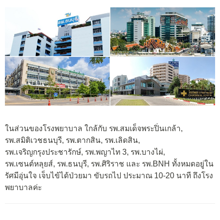
ในส่วนของโรงพยาบาล ใกล้กับ รพ.สมเด็จพระปิ่นเกล้า,
รพ.สมิติเวชธนบุรี, รพ.ตากสิน, รพ.เลิดสิน,
รพ.เจริญกรุงประชารักษ์, รพ.พญาไท 3, รพ.บางไผ่,
รพ.เซนต์หลุยส์, รพ.ธนบุรี, รพ.ศิริราช และ รพ.BNH ทั้งหมดอยู่ใน
รัศมีอุ่นใจ เจ็บไข้ได้ป่วยมา ขับรถไป ประมาณ 10-20 นาที ถึงโรง
พยาบาลค่ะ