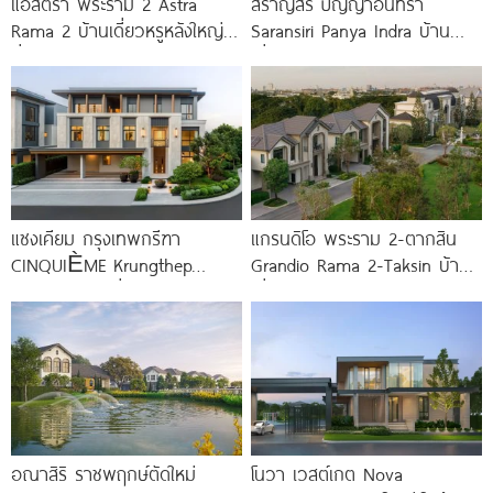
แอสตร้า พระราม 2 Astra
สราญสิริ ปัญญาอินทรา
Rama 2 บ้านเดี่ยวหรูหลังใหญ่
Saransiri Panya Indra บ้าน
ที่ดินกว่า 150 ตร.ว.
เดี่ยวใหญ่ 100 ตร.ว. ดิด
รร.สาธิตพัฒนา
แซงเคียม กรุงเทพกรีฑา
แกรนดิโอ พระราม 2-ตากสิน
CINQUIÈME Krungthep
Grandio Rama 2-Taksin บ้าน
Kreetha บ้านเดี่ยวหรูโครงการ
เดี่ยวโครงการใหม่ หลัง Central
ใหม่ เอกสิทธิ์เพียง 16
พระราม
ครอบครัว จาก
อณาสิริ ราชพฤกษ์ตัดใหม่
โนวา เวสต์เกต Nova