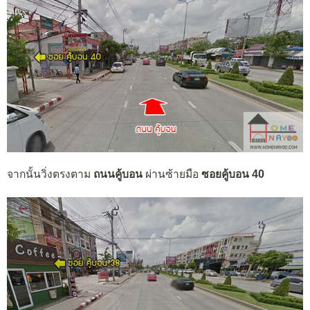
จากนั้นวิ่งตรงตาม
ถนนคู้บอน
ผ่านซ้ายมือ
ซอยคู้บอน 40