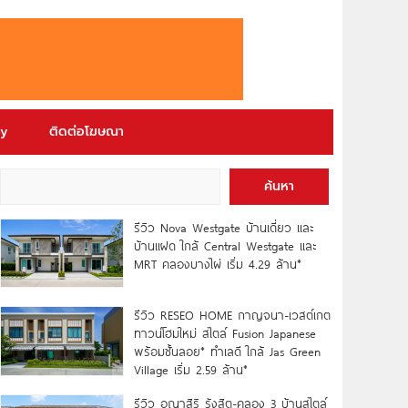
ry
ติดต่อโฆษณา
ค้นหา
รีวิว Nova Westgate บ้านเดี่ยว และ
บ้านแฝด ใกล้ Central Westgate และ
MRT คลองบางไผ่ เริ่ม 4.29 ล้าน*
รีวิว RESEO HOME กาญจนา-เวสต์เกต
ทาวน์โฮมใหม่ สไตล์ Fusion Japanese
พร้อมชั้นลอย* ทำเลดี ใกล้ Jas Green
Village เริ่ม 2.59 ล้าน*
รีวิว อณาสิริ รังสิต-คลอง 3 บ้านสไตล์