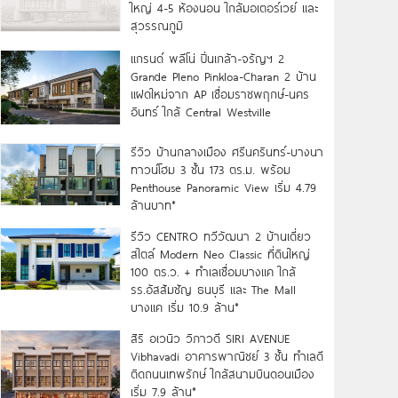
ใหญ่ 4-5 ห้องนอน ใกล้มอเตอร์เวย์ และ
สุวรรณภูมิ
แกรนด์ พลีโน่ ปิ่นเกล้า-จรัญฯ 2
Grande Pleno Pinkloa-Charan 2 บ้าน
แฝดใหม่จาก AP เชื่อมราชพฤกษ์-นคร
อินทร์ ใกล้ Central Westville
รีวิว บ้านกลางเมือง ศรีนครินทร์-บางนา
ทาวน์โฮม 3 ชั้น 173 ตร.ม. พร้อม
Penthouse Panoramic View เริ่ม 4.79
ล้านบาท*
รีวิว CENTRO ทวีวัฒนา 2 บ้านเดี่ยว
สไตล์ Modern Neo Classic ที่ดินใหญ่
100 ตร.ว. + ทำเลเชื่อมบางแค ใกล้
รร.อัสสัมชัญ ธนบุรี และ The Mall
บางแค เริ่ม 10.9 ล้าน*
สิริ อเวนิว วิภาวดี SIRI AVENUE
Vibhavadi อาคารพาณิชย์ 3 ชั้น ทำเลดี
ติดถนนเทพรักษ์ ใกล้สนามบินดอนเมือง
เริ่ม 7.9 ล้าน*