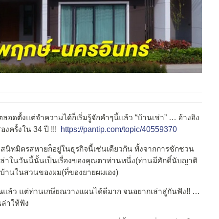
ดตั้งแต่จำความได้ก็เริ่มรู้จักคำๆนี้แล้ว “บ้านเช่า” … อ้างอิง
องครั้งใน 34 ปี !!!
https://pantip.com/topic/40559370
สนิทมิตรสหายก็อยู่ในธุรกิจนี้เช่นเดียวกัน ทั้งจากการชักชวน
่าในวันนี้นั้นเป็นเรื่องของคุณตาท่านหนึ่ง(ท่านมีศักดิ์นับญาติ
กับบ้านในสวนของผม(ที่ของยายผมเอง)
ียณแล้ว แต่ท่านเกษียณวางแผนได้ดีมาก จนอยากเล่าสู่กันฟัง!! …
ล่าให้ฟัง