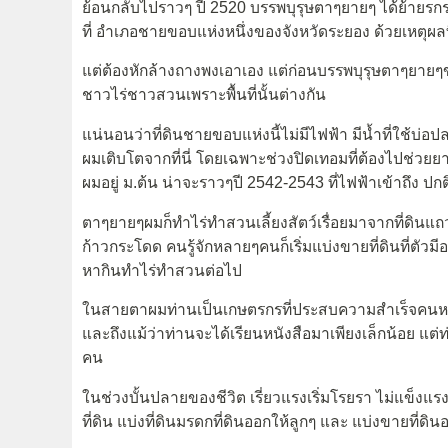
ย้อนกลับไปราวๆ ปี 2520 บรรพบุรุษตาๆยายๆ ได้ย้ายรกราก
ที่ อำเภอชายขอบแห่งหนึ่งของจังหวัดระยอง ด้วยเหตุผลที่
แต่ต้องหักล้างถางพงเอาเอง แต่ก่อนบรรพบุรุษตาๆยายๆข
ชาวไร่ชาวสวนเพราะพื้นที่นั้นต่างกัน
แน่นอนว่าที่ดินชายขอบแห่งนี้ไม่มีไฟฟ้า มีน้ำที่ใช้
ผมเติบโตจากที่นี่ โดยเฉพาะช่วงปิดเทอมที่ต้องไปช่วยยา
ผมอยู่ ม.ต้น น่าจะราวๆปี 2542-2543 ที่ไฟฟ้าเข้าถึง ปกต
ตาๆยายๆผมก็ทำไร่ทำสวนเลี้ยงสัตว์เรื่อยมาจากที่ดินแถ
ก้าวกระโดด คนรู้จักหลายๆคนก็เริ่มแบ่งขายที่ดินที่ตัวมี
หากินทำไร่ทำสวนต่อไป
ในสายตาผมท่านเป็นเกษตรกรที่ประสบความสำเร็จคนหนึ่
และถึงแม้ว่าท่านจะได้เรียนหนังสือมาเพียงเล็กน้อย แต
คน
ในช่วงบั้นปลายของชีวิต เรี่ยวแรงเริ่มโรยรา ไม่แข็งแ
ที่ดิน แบ่งที่ดินมรดกที่ดินออกให้ลูกๆ และ แบ่งขายที่ดิน