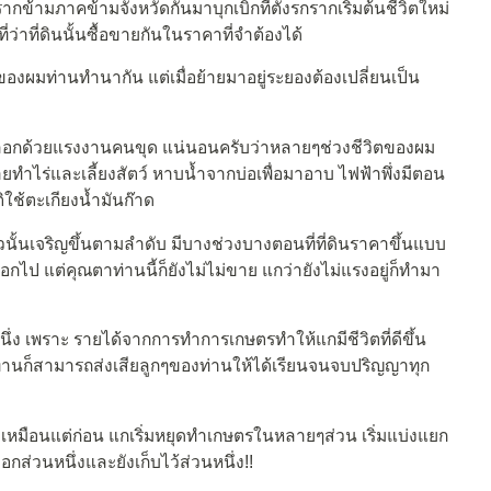
ข้ามภาคข้ามจังหวัดกันมาบุกเบิกที่ตั้งรกรากเริ่มต้นชีวิตใหม่
ว่าที่ดินนั้นซื้อขายกันในราคาที่จำต้องได้
องผมท่านทำนากัน แต่เมื่อย้ายมาอยู่ระยองต้องเปลี่ยนเป็น
บ่อปลอกด้วยแรงงานคนขุด แน่นอนครับว่าหลายๆช่วงชีวิตของผม
ยทำไร่และเลี้ยงสัตว์ หาบน้ำจากบ่อเพื่อมาอาบ ไฟฟ้าพึ่งมีตอน
ิใช้ตะเกียงน้ำมันก๊าด
วนั้นเจริญขึ้นตามลำดับ มีบางช่วงบางตอนที่ที่ดินราคาขึ้นแบบ
ออกไป แต่คุณตาท่านนี้ก็ยังไม่ไม่ขาย แกว่ายังไม่แรงอยู่ก็ทำมา
ง เพราะ รายได้จากการทำการเกษตรทำให้แกมีชีวิตที่ดีขึ้น
่ท่านก็สามารถส่งเสียลูกๆของท่านให้ได้เรียนจนจบปริญญาทุก
รงเหมือนแต่ก่อน แกเริ่มหยุดทำเกษตรในหลายๆส่วน เริ่มแบ่งแยก
ออกส่วนหนึ่งและยังเก็บไว้ส่วนหนึ่ง!!