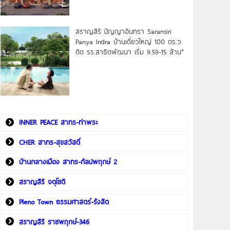
สราญสิริ ปัญญาอินทรา Saransiri
Panya Indra บ้านเดี่ยวใหญ่ 100 ตร.ว.
ดิด รร.สาธิตพัฒนา เริ่ม 9.59-15 ล้าน*
INNER PEACE สาทร-ท่าพระ
CHER สาทร-สุขสวัสดิ์
บ้านกลางเมือง สาทร-กัลปพฤกษ์ 2
สราญสิริ จตุโชติ
Pleno Town ธรรมศาสตร์-รังสิต
สราญสิริ ราชพฤกษ์-346