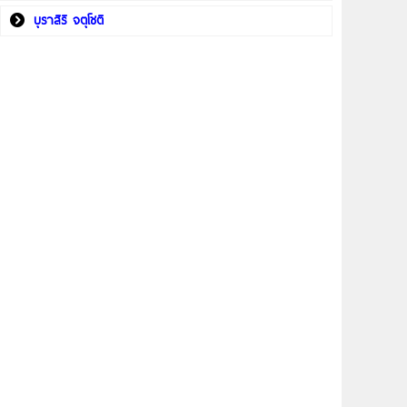
บุราสิริ จตุโชติ