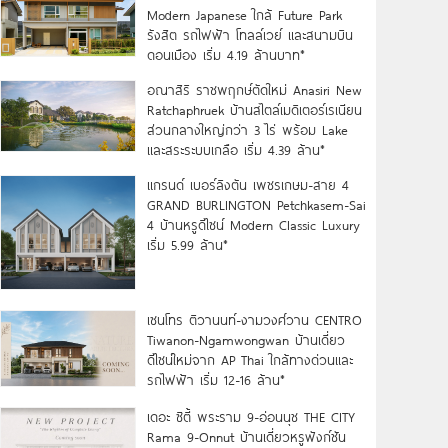
Modern Japanese ใกล้ Future Park
รังสิต รถไฟฟ้า โทลล์เวย์ และสนามบิน
ดอนเมือง เริ่ม 4.19 ล้านบาท*
อณาสิริ ราชพฤกษ์ตัดใหม่ Anasiri New
Ratchaphruek บ้านสไตล์เมดิเตอร์เรเนียน
ส่วนกลางใหญ่กว่า 3 ไร่ พร้อม Lake
และสระระบบเกลือ เริ่ม 4.39 ล้าน*
แกรนด์ เบอร์ลิงตัน เพชรเกษม-สาย 4
GRAND BURLINGTON Petchkasem-Sai
4 บ้านหรูดีไซน์ Modern Classic Luxury
เริ่ม 5.99 ล้าน*
เซนโทร ติวานนท์-งามวงศ์วาน CENTRO
Tiwanon-Ngamwongwan บ้านเดี่ยว
ดีไซน์ใหม่จาก AP Thai ใกล้ทางด่วนและ
รถไฟฟ้า เริ่ม 12-16 ล้าน*
เดอะ ซิตี้ พระราม 9-อ่อนนุช THE CITY
Rama 9-Onnut บ้านเดี่ยวหรูฟังก์ชัน