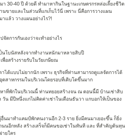
ี้มา 30-40 ปี ด้วยดี ทำมาหากินในฐานะเกษตรกรหล่อเลี้ยงชีวิต
่านขายและในส่วนที่แกเก็บไว้นี่ เพราะ นี่คือการวางแผน
นมาแล้ว วางแผนอย่างไร?!
 ไปจัดการกันเองว่าจะทำอย่างไร
 เป็นโบนัสหลังจากทำงานหนักมาหลายสิบปี
 เพื่อสร้างรายรับในวัยเกษียณ
าได้แบบไม่ยากนัก เพราะ ธุรกิจที่ท่านสามารถดูแลจัดการได้
อุตสาหกรรมในบริเวณโดยรอบที่เติบโตขึ้นมาก
ี่พักในบริเวณนี้ ท่านทยอยสร้างจน ณ ตอนนี้มี บ้านเช่าสิบ
 วัน มีปีหนึ่งแกไม่คิดค่าเช่าในเดือนธันวา แกบอกให้เป็นของ
ู้อื่นมาทำแคมป์พักคนงานอีก 2-3 ราย ยิ่งมีคนมาเยอะขึ้น ก็ยิ่ง
ิดถนนอีกหลัง สร้างเสร็จก็มีคนขอเช่าในทันที และ ที่สำคัญต้นทุน
ปจ่ายใคร