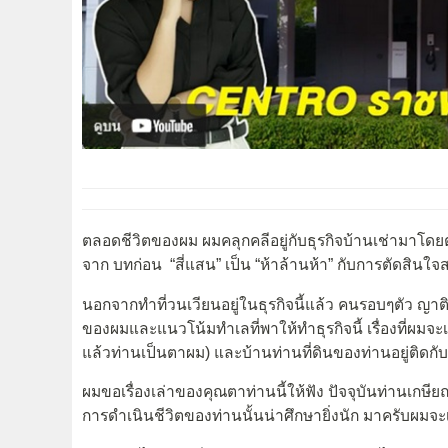
ตลอดชีวิตของผม ผมคลุกคลีอยู่กับธุรกิจบ้านเช่ามาโดยตลอ
จาก บทก่อน “สี่แสน” เป็น “ห้าล้านห้า” กับการตัดสินใจส
นอกจากทำที่วนเวียนอยู่ในธุรกิจนี้แล้ว คนรอบๆตัว ญาติ
ของผมและแนวโน้มทำเลที่พาให้ทำธุรกิจนี้ เรื่องที่ผมจะเล
แล้วท่านเป็นตาผม) และบ้านท่านที่ดินของท่านอยู่ติด
ผมขอเรื่องเล่าของคุณตาท่านนี้ให้ฟัง ปัจจุบันท่านเกษ
การดำเนินชีวิตของท่านนั้นน่าศึกษายิ่งนัก มาครับผมจะเ