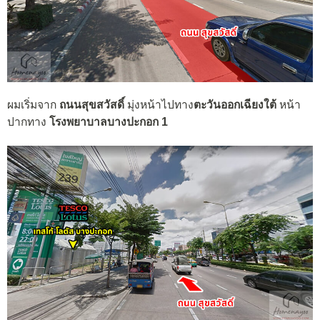
ผมเริ่มจาก
ถนนสุขสวัสดิ์
มุ่งหน้าไปทาง
ตะวันออกเฉียงใต้
หน้า
ปากทาง
โรงพยาบาลบางปะกอก 1