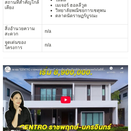
สถานที่สำคัญใกล้
เมเจอร์ ฮอลลีวูด
เคียง
วิทยาลัยพณิชยการเชตุพน
ตลาดนัดราษฏร์บูรณะ
สิ่งอำนวยความ
n/a
สะดวก
จุดเด่นของ
n/a
โครงการ