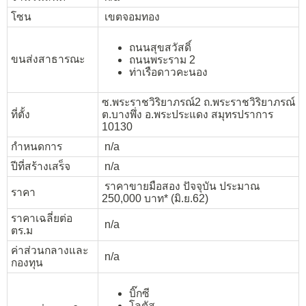
โซน
เขตจอมทอง
ถนนสุขสวัสดิ์
ขนส่งสาธารณะ
ถนนพระราม 2
ท่าเรือดาวคะนอง
ซ.พระราชวิริยาภรณ์2 ถ.พระราชวิริยาภรณ์
ที่ตั้ง
ต.บางพึ่ง อ.พระประแดง สมุทรปราการ
10130
กำหนดการ
n/a
ปีที่สร้างเสร็จ
n/a
ราคาขายมือสอง ปัจจุบัน ประมาณ
ราคา
250,000 บาท* (มิ.ย.62)
ราคาเฉลี่ยต่อ
n/a
ตร.ม
ค่าส่วนกลางและ
n/a
กองทุน
บิ๊กซี
โลตัส