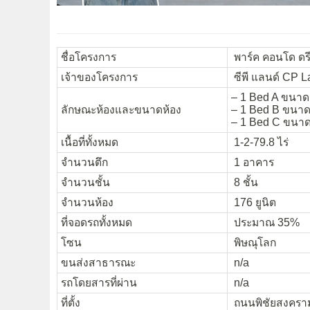
ชื่อโครงการ
พาร์ค คอนโด ดร
เจ้าของโครงการ
ซีพี แลนด์ CP 
– 1 Bed A ขนาด 
ลักษณะห้องและขนาดห้อง
– 1 Bed B ขนาด
– 1 Bed C ขนาด
เนื้อที่ทั้งหมด
1-2-79.8 ไร่
จำนวนตึก
1 อาคาร
จำนวนชั้น
8 ชั้น
จำนวนห้อง
176 ยูนิต
ที่จอดรถทั้งหมด
ประมาณ 35%
โซน
พิษณุโลก
ขนส่งสาธารณะ
n/a
รถโดยสารที่ผ่าน
n/a
ที่ตั้ง
ถนนพิชัยสงคราม 