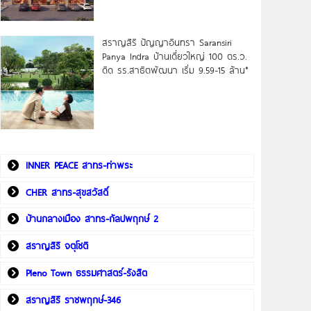
สราญสิริ ปัญญาอินทรา Saransiri
Panya Indra บ้านเดี่ยวใหญ่ 100 ตร.ว.
ดิด รร.สาธิตพัฒนา เริ่ม 9.59-15 ล้าน*
INNER PEACE สาทร-ท่าพระ
CHER สาทร-สุขสวัสดิ์
บ้านกลางเมือง สาทร-กัลปพฤกษ์ 2
สราญสิริ จตุโชติ
Pleno Town ธรรมศาสตร์-รังสิต
สราญสิริ ราชพฤกษ์-346