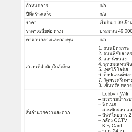
กำหนดการ
n/a
ปีที่สร้างเสร็จ
n/a
ราคา
เริ่มต้น 1.39 ล้
ราคาเฉลี่ยต่อ ตร.ม
ประมาณ 49,000 
ค่าส่วนกลางและกองทุน
n/a
1. ถนนมิตรภาพ
2. ถนนพิชัยสงค
3. สถานีขนส่ง
4. พุทธมณฑลพิ
สถานที่สำคัญใกล้เคียง
5. เทสโก้ โลตัส
6. ท็อปแลนด์พลา
7. วัดพระศรีมหา
8. เซ็นทรัล พลาซ
– Lobby + Wifi
– สระว่ายน้ำระ
– ฟิตเนส
– สวนพักผ่อน แล
สิ่งอำนวยความสะดวก
– ลิฟท์โดยสาร 2 
– กล้อง CCTV
– Key Card
– รปภ. 24 ชม.