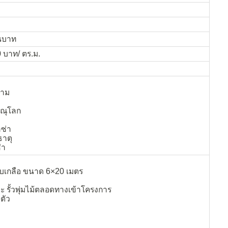
านบาท
บาท/ ตร.ม.
ราม
ษณุโลก
ซ่า
ธาตุ
่า
บบเกลือ ขนาด 6×20 เมตร
ะ รั้วพุ่มไม้ตลอดทางเข้าโครงการ
ตัว