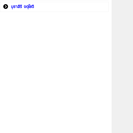
บุราสิริ จตุโชติ