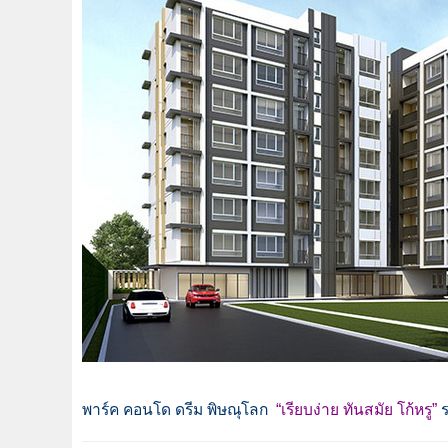
พาร์ค คอนโด ดรีม พิษณุโลก
“เรียบง่าย ทันสมัย โก้หรู”
ร