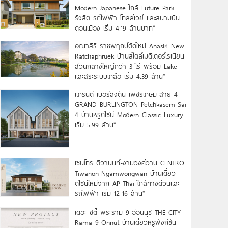
Modern Japanese ใกล้ Future Park
รังสิต รถไฟฟ้า โทลล์เวย์ และสนามบิน
ดอนเมือง เริ่ม 4.19 ล้านบาท*
อณาสิริ ราชพฤกษ์ตัดใหม่ Anasiri New
Ratchaphruek บ้านสไตล์เมดิเตอร์เรเนียน
ส่วนกลางใหญ่กว่า 3 ไร่ พร้อม Lake
และสระระบบเกลือ เริ่ม 4.39 ล้าน*
แกรนด์ เบอร์ลิงตัน เพชรเกษม-สาย 4
GRAND BURLINGTON Petchkasem-Sai
4 บ้านหรูดีไซน์ Modern Classic Luxury
เริ่ม 5.99 ล้าน*
เซนโทร ติวานนท์-งามวงศ์วาน CENTRO
Tiwanon-Ngamwongwan บ้านเดี่ยว
ดีไซน์ใหม่จาก AP Thai ใกล้ทางด่วนและ
รถไฟฟ้า เริ่ม 12-16 ล้าน*
เดอะ ซิตี้ พระราม 9-อ่อนนุช THE CITY
Rama 9-Onnut บ้านเดี่ยวหรูฟังก์ชัน