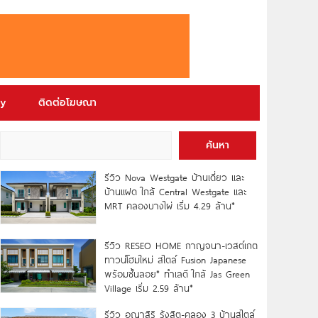
ry
ติดต่อโฆษณา
ค้นหา
รีวิว Nova Westgate บ้านเดี่ยว และ
บ้านแฝด ใกล้ Central Westgate และ
MRT คลองบางไผ่ เริ่ม 4.29 ล้าน*
รีวิว RESEO HOME กาญจนา-เวสต์เกต
ทาวน์โฮมใหม่ สไตล์ Fusion Japanese
พร้อมชั้นลอย* ทำเลดี ใกล้ Jas Green
Village เริ่ม 2.59 ล้าน*
รีวิว อณาสิริ รังสิต-คลอง 3 บ้านสไตล์