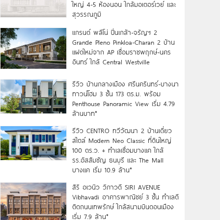
ใหญ่ 4-5 ห้องนอน ใกล้มอเตอร์เวย์ และ
สุวรรณภูมิ
แกรนด์ พลีโน่ ปิ่นเกล้า-จรัญฯ 2
Grande Pleno Pinkloa-Charan 2 บ้าน
แฝดใหม่จาก AP เชื่อมราชพฤกษ์-นคร
อินทร์ ใกล้ Central Westville
รีวิว บ้านกลางเมือง ศรีนครินทร์-บางนา
ทาวน์โฮม 3 ชั้น 173 ตร.ม. พร้อม
Penthouse Panoramic View เริ่ม 4.79
ล้านบาท*
รีวิว CENTRO ทวีวัฒนา 2 บ้านเดี่ยว
สไตล์ Modern Neo Classic ที่ดินใหญ่
100 ตร.ว. + ทำเลเชื่อมบางแค ใกล้
รร.อัสสัมชัญ ธนบุรี และ The Mall
บางแค เริ่ม 10.9 ล้าน*
สิริ อเวนิว วิภาวดี SIRI AVENUE
Vibhavadi อาคารพาณิชย์ 3 ชั้น ทำเลดี
ติดถนนเทพรักษ์ ใกล้สนามบินดอนเมือง
เริ่ม 7.9 ล้าน*