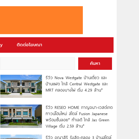
ry
ติดต่อโฆษณา
ค้นหา
รีวิว Nova Westgate บ้านเดี่ยว และ
บ้านแฝด ใกล้ Central Westgate และ
MRT คลองบางไผ่ เริ่ม 4.29 ล้าน*
รีวิว RESEO HOME กาญจนา-เวสต์เกต
ทาวน์โฮมใหม่ สไตล์ Fusion Japanese
พร้อมชั้นลอย* ทำเลดี ใกล้ Jas Green
Village เริ่ม 2.59 ล้าน*
รีวิว อณาสิริ รังสิต-คลอง 3 บ้านสไตล์