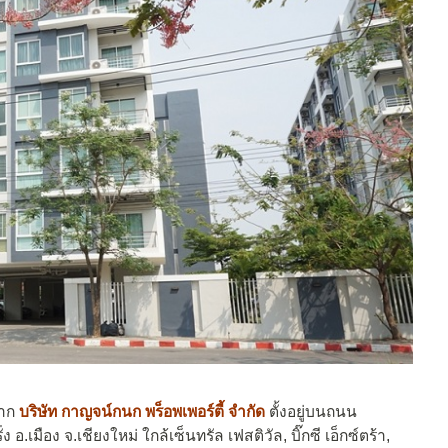
จาก
บริษัท กาญจน์กนก พร็อพเพอร์ตี้ จำกัด
ตั้งอยู่บนถนน
อ.เมือง จ.เชียงใหม่ ใกล้เซ็นทรัล เฟสติวัล, บิ๊กซี เอ็กซ์ตร้า,