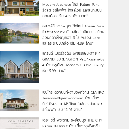
Modern Japanese ใกล้ Future Park
รังสิต รถไฟฟ้า โทลล์เวย์ และสนามบิน
ดอนเมือง เริ่ม 4.19 ล้านบาท*
อณาสิริ ราชพฤกษ์ตัดใหม่ Anasiri New
Ratchaphruek บ้านสไตล์เมดิเตอร์เรเนียน
ส่วนกลางใหญ่กว่า 3 ไร่ พร้อม Lake
และสระระบบเกลือ เริ่ม 4.39 ล้าน*
แกรนด์ เบอร์ลิงตัน เพชรเกษม-สาย 4
GRAND BURLINGTON Petchkasem-Sai
4 บ้านหรูดีไซน์ Modern Classic Luxury
เริ่ม 5.99 ล้าน*
เซนโทร ติวานนท์-งามวงศ์วาน CENTRO
Tiwanon-Ngamwongwan บ้านเดี่ยว
ดีไซน์ใหม่จาก AP Thai ใกล้ทางด่วนและ
รถไฟฟ้า เริ่ม 12-16 ล้าน*
เดอะ ซิตี้ พระราม 9-อ่อนนุช THE CITY
Rama 9-Onnut บ้านเดี่ยวหรูฟังก์ชัน