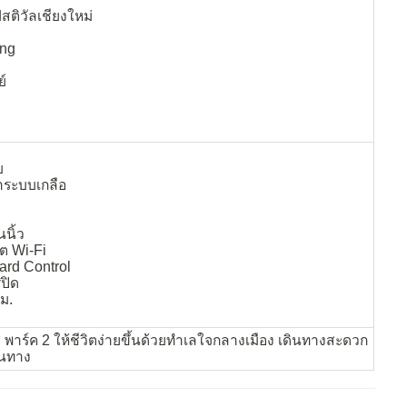
สติวัลเชียงใหม่
ing
ย์
บ
ำระบบเกลือ
นิ้ว
็ต Wi-Fi
ard Control
ปิด
ม.
ส พาร์ค 2 ให้ชีวิตง่ายขึ้นด้วยทำเลใจกลางเมือง เดินทางสะดวก
้นทาง