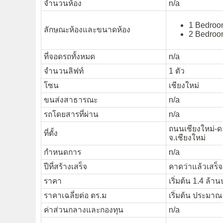
จำนวนห้อง
n/a
1 Bedroom
ลักษณะห้องและขนาดห้อง
2 Bedroom
ที่จอดรถทั้งหมด
n/a
จำนวนลิฟท์
1 ตัว
โซน
เชียงใหม่
ขนส่งสาธารณะ
n/a
รถโดยสารที่ผ่าน
n/a
ถนนเชียงใหม่-ดอ
ที่ตั้ง
จ.เชียงใหม่
กำหนดการ
n/a
ปีที่สร้างเสร็จ
คาดว่าแล้วเสร็
ราคา
เริ่มต้น 1.4 ล้า
ราคาเฉลี่ยต่อ ตร.ม
เริ่มต้น ประมา
ค่าส่วนกลางและกองทุน
n/a