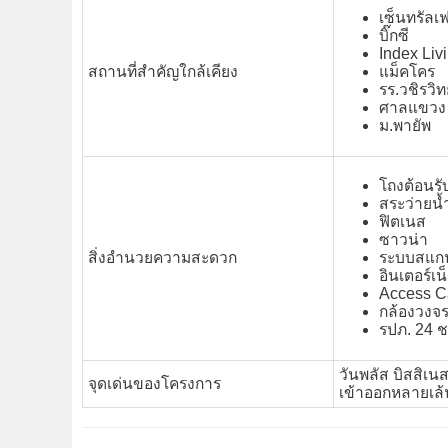
เซ็นทรัลเฟ
บิ๊กซี
Index Liv
สถานที่สำคัญใกล้เคียง
แม็คโคร
รร.วชิรวิท
ศาลแขวง
ม.พายัพ
โถงต้อนรั
สระว่ายน้
ฟิตเนส
ซาวน่า
สิ่งอำนวยความสะดวก
ระบบสแกน
อินเตอร์เน
Access C
กล้องวงจร
รปภ. 24 ช
วันพลัส บิสสิเน
จุดเด่นของโครงการ
เข้าออกหลายเล