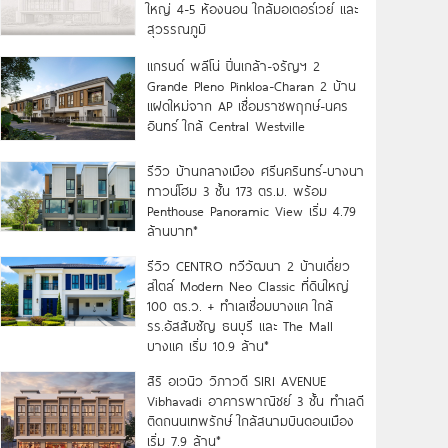
ใหญ่ 4-5 ห้องนอน ใกล้มอเตอร์เวย์ และ
สุวรรณภูมิ
แกรนด์ พลีโน่ ปิ่นเกล้า-จรัญฯ 2
Grande Pleno Pinkloa-Charan 2 บ้าน
แฝดใหม่จาก AP เชื่อมราชพฤกษ์-นคร
อินทร์ ใกล้ Central Westville
รีวิว บ้านกลางเมือง ศรีนครินทร์-บางนา
ทาวน์โฮม 3 ชั้น 173 ตร.ม. พร้อม
Penthouse Panoramic View เริ่ม 4.79
ล้านบาท*
รีวิว CENTRO ทวีวัฒนา 2 บ้านเดี่ยว
สไตล์ Modern Neo Classic ที่ดินใหญ่
100 ตร.ว. + ทำเลเชื่อมบางแค ใกล้
รร.อัสสัมชัญ ธนบุรี และ The Mall
บางแค เริ่ม 10.9 ล้าน*
สิริ อเวนิว วิภาวดี SIRI AVENUE
Vibhavadi อาคารพาณิชย์ 3 ชั้น ทำเลดี
ติดถนนเทพรักษ์ ใกล้สนามบินดอนเมือง
เริ่ม 7.9 ล้าน*