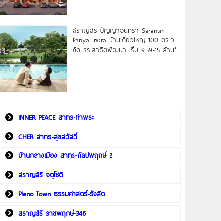
สราญสิริ ปัญญาอินทรา Saransiri
Panya Indra บ้านเดี่ยวใหญ่ 100 ตร.ว.
ดิด รร.สาธิตพัฒนา เริ่ม 9.59-15 ล้าน*
INNER PEACE สาทร-ท่าพระ
CHER สาทร-สุขสวัสดิ์
บ้านกลางเมือง สาทร-กัลปพฤกษ์ 2
สราญสิริ จตุโชติ
Pleno Town ธรรมศาสตร์-รังสิต
สราญสิริ ราชพฤกษ์-346