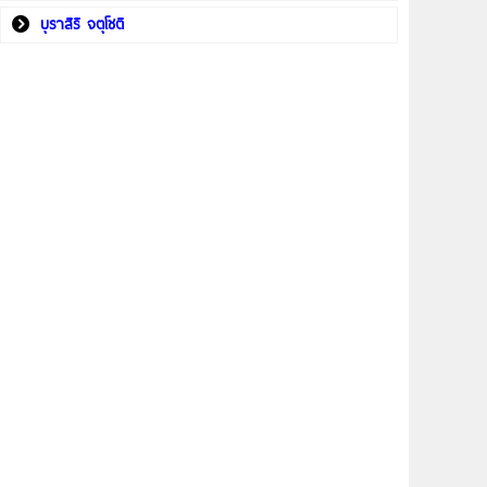
บุราสิริ จตุโชติ