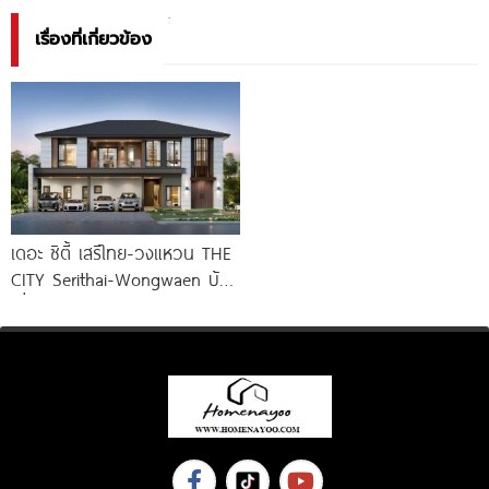
เรื่องที่เกี่ยวข้อง
เดอะ ซิตี้ เสรีไทย-วงแหวน THE
CITY Serithai-Wongwaen บ้าน
เดี่ยวหรู ดีไซน์ใหม่ จาก AP