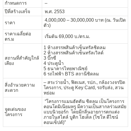
กำหนดการ
–
ปีที่สร้างเสร็จ
พ.ศ. 2553
4,000,000 – 30,000,000 บาท (ณ. วันเปิด
ราคา
ตัว)
ราคาเฉลี่ยต่อ
เริ่มต้น 69,000 บ./ตร.ม.
ตร.ม
1 ห้างสรรพสินค้าเซ็นทรัลชิดลม
2 ห้่างสรรพสินค้าเซ็นทรัลเวิลด์
สถานที่สำคัญใกล้
3 บิ๊กซี
เคียง
4 ประตูน้ำ
5 ธนาคารไทยพาณิชย์
6 รถไฟฟ้า BTS สถานีชิดลม
– สระว่ายน้ำ, ฟิตเนส, รปภ., กล้องวงจรปิด
สิ่งอำนวยความ
โครงการ, ประตู Key Card, รถรับส่ง, สวน
สะดวก
หย่อม
“โครงการแมนฮัตตัน ชิดลม เป็นโครงการ
คอนโดมิเนียมหรู มีความเป็นสากลร่วมสมัย
จุดเด่นของ
แบบนิวยอร์ก โดยมีกลิ่นอายการตกแต่ง
โครงการ
ภายในสไตล์ บูติก โฮเต็ล (โซโห ดีไซน์
คอนเซ็ปต์)”