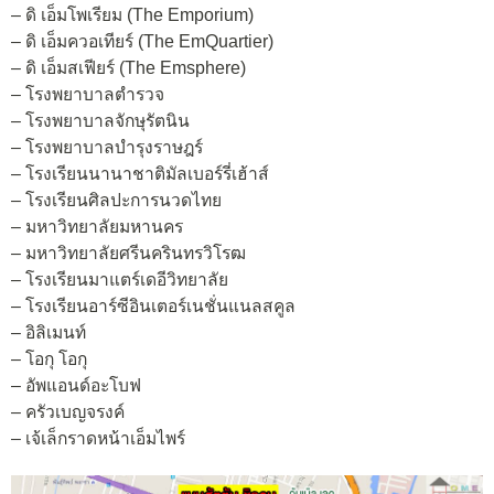
– ดิ เอ็มโพเรียม (The Emporium)
– ดิ เอ็มควอเทียร์ (The EmQuartier)
– ดิ เอ็มสเฟียร์ (The Emsphere)
– โรงพยาบาลตำรวจ
– โรงพยาบาลจักษุรัตนิน
– โรงพยาบาลบำรุงราษฎร์
– โรงเรียนนานาชาติมัลเบอร์รี่เฮ้าส์
– โรงเรียนศิลปะการนวดไทย
– มหาวิทยาลัยมหานคร
– มหาวิทยาลัยศรีนครินทรวิโรฒ
– โรงเรียนมาแตร์เดอีวิทยาลัย
– โรงเรียนอาร์ซีอินเตอร์เนชั่นแนลสคูล
– อิลิเมนท์
– โอกุ โอกุ
– อัพแอนด์อะโบฟ
– ครัวเบญจรงค์
– เจ้เล็กราดหน้าเอ็มไพร์