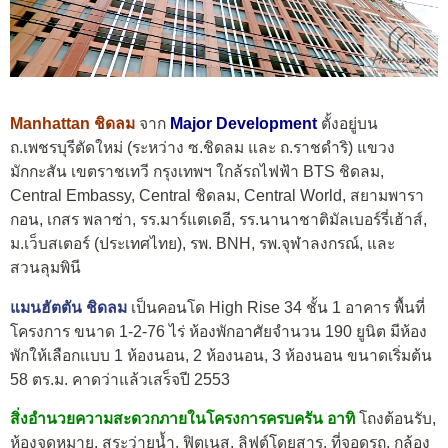
Manhattan ชิดลม
จาก
Major Development
ตั้งอยู่บน
ถ.เพชรบุรีตัดใหม่ (ระหว่าง ซ.ชิดลม และ ถ.ราชดำริ) แขวง
มักกะสัน เขตราชเทวี กรุงเทพฯ ใกล้รถไฟฟ้า BTS ชิดลม,
Central Embassy, Central ชิดลม, Central World, สยามพารา
กอน, เกสร พลาซ่า, รร.มาร์แตเดอี, รร.นานาชาติมัลเบอร์รี่เฮ้าส์,
ม.เว็บสเตอร์ (ประเทศไทย), รพ. BNH, รพ.จุฬาลงกรณ์, และ
สวนลุมพินี
แมนฮัตตัน ชิดลม
เป็น
คอนโด High Rise 34 ชั้น 1
อาคาร พื้นที่
โครงการ ขนาด 1-2-76 ไร่ ห้องพักอาศัยจำนวน 190 ยูนิต มีห้อง
พักให้เลือกแบบ 1 ห้องนอน, 2 ห้องนอน, 3 ห้องนอน ขนาดเริ่มต้น
58 ตร.ม. คาดว่าแล้วเสร็จปี 2553
สิ่งอำนวยความสะดวกภายในโครงการครบครัน อาทิ
โถงต้อนรับ,
ห้องจดหมาย, สระว่ายน้ำ, ฟิตเนส, ลิฟต์โดยสาร, ที่จอดรถ, กล้อง