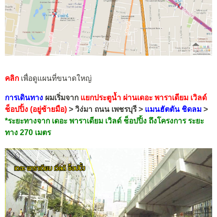
คลิก
เพื่อดูแผนที่ขนาดใหญ่
การเดินทาง
ผมเริ่มจาก
แยกประตูน้ำ ผ่านเดอะ พาราเดียม เวิลด์
ช็อปปิ้ง (อยู่ซ้ายมือ)
> วิง่มา ถนน เพชรบุรี >
แมนฮัตตัน ชิดลม
>
*ระยะทางจาก เดอะ พาราเดียม เวิลด์ ช็อปปิ้ง ถึงโครงการ ระยะ
ทาง 270 เมตร