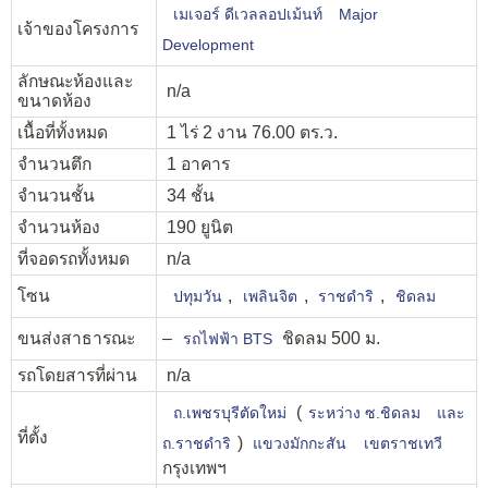
เมเจอร์ ดีเวลลอปเม้นท์
Major
เจ้าของโครงการ
Development
ลักษณะห้องและ
n/a
ขนาดห้อง
เนื้อที่ทั้งหมด
1 ไร่ 2 งาน 76.00 ตร.ว.
จำนวนตึก
1 อาคาร
จำนวนชั้น
34 ชั้น
จำนวนห้อง
190 ยูนิต
ที่จอดรถทั้งหมด
n/a
โซน
,
,
,
ปทุมวัน
เพลินจิต
ราชดำริ
ชิดลม
ขนส่งสาธารณะ
–
ชิดลม 500 ม.
รถไฟฟ้า BTS
รถโดยสารที่ผ่าน
n/a
(
ถ.เพชรบุรีตัดใหม่
ระหว่าง ซ.ชิดลม
และ
ที่ตั้ง
)
ถ.ราชดำริ
แขวงมักกะสัน
เขตราชเทวี
กรุงเทพฯ