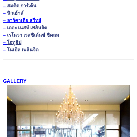
–
สมคิด การ์เด้น
–
นิวเฮ้าส์
– อาร์คาเดีย สวีทส์
–
เดอะ เนสท์ เพลินจิต
–
เรโนวา เรสซิเด้นซ์ ชิดลม
–
โอทูฮิป
–
โนเบิล เพลินจิต
GALLERY