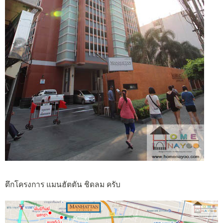
ตึกโครงการ แมนฮัตตัน ชิดลม ครับ