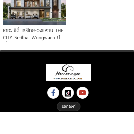
เดอะ ซิตี้ เสรีไทย-วงแหวน THE
CITY Serithai-Wongwaen บ้าน
เดี่ยวหรู ดีไซน์ใหม่ จาก AP
แลกลิงค์