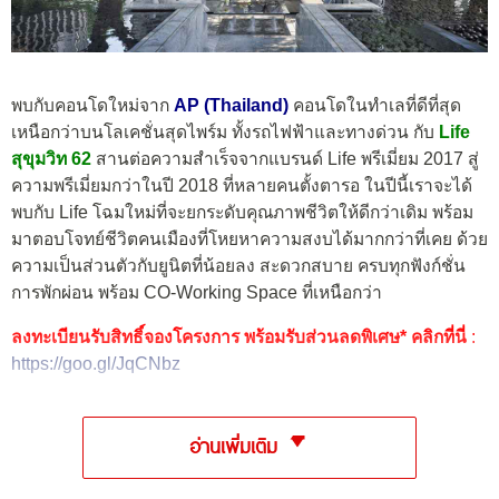
พบกับคอนโดใหม่จาก
AP (Thailand)
คอนโดในทำเลที่ดีที่สุด
เหนือกว่าบนโลเคชั่นสุดไพร์ม ทั้งรถไฟฟ้าและทางด่วน กับ
Life
สุขุมวิท 62
สานต่อความสำเร็จจากแบรนด์ Life พรีเมี่ยม 2017 สู่
ความพรีเมี่ยมกว่าในปี 2018 ที่หลายคนตั้งตารอ ในปีนี้เราจะได้
พบกับ Life โฉมใหม่ที่จะยกระดับคุณภาพชีวิตให้ดีกว่าเดิม พร้อม
มาตอบโจทย์ชีวิตคนเมืองที่โหยหาความสงบได้มากกว่าที่เคย ด้วย
ความเป็นส่วนตัวกับยูนิตที่น้อยลง สะดวกสบาย ครบทุกฟังก์ชั่น
การพักผ่อน พร้อม CO-Working Space ที่เหนือกว่า
ลงทะเบียนรับสิทธิ์จองโครงการ พร้อมรับส่วนลดพิเศษ* คลิกที่นี่
:
https://goo.gl/JqCNbz
อ่านเพิ่มเติม